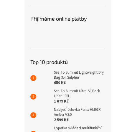
Přijímáme online platby
Top 10 produktů
Sea To Summit Lightweight Dry
Bag 35 l Sulphur
650 Kč
Sea To Summit Ultra-Sil Pack
Liner - 90L
1 079 Kč
Nabíjecí čelovka Fenix HM61R
Amber V3.0
2 599 Kč
Lopatka skládací multifunkční