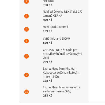
NexTool
780 Kč
Nabíjecí čelovka NEXSTYLE 170
lumenů ČERNÁ
490 Kč
Multi Tool Rocktrail
199 Kč
Vařič Odoland 3500W
590 Kč
CAPTAIN FRITZ ®, Sada pro
procvičování uzlů s výukovými
videi
299 Kč
Expres MenuTom Kha Gai -
Kokosová polévka s kuřecím
masem 600g
168 Kč
Expres Menu Massaman kari s
kachním masem 600g
268 Kč