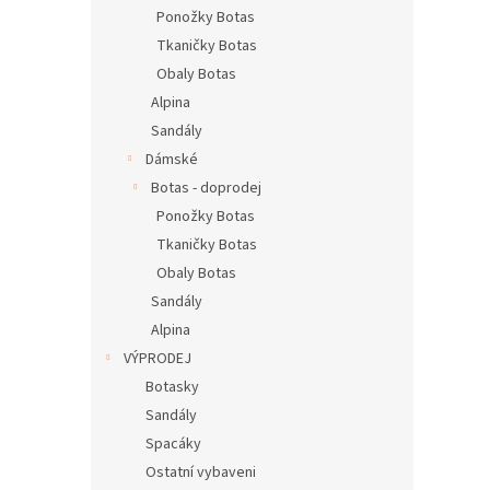
n
Ponožky Botas
e
Tkaničky Botas
l
Obaly Botas
Alpina
Sandály
Dámské
Botas - doprodej
Ponožky Botas
Tkaničky Botas
Obaly Botas
Sandály
Alpina
VÝPRODEJ
Botasky
Sandály
Spacáky
Ostatní vybaveni