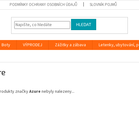
PODMÍNKY OCHRANY OSOBNÍCH ÚDAJŮ
SLOVNÍK POJMŮ
HLEDAT
Boty
VÝPRODEJ
Zážitky a zábava
Letenky, ubytování, po
re
rodukty značky
Azure
nebyly nalezeny...