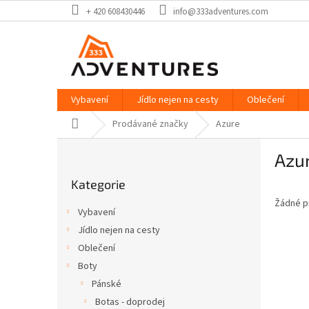
Přejít
+ 420 608430446
info@333adventures.com
na
obsah
Vybavení
Jídlo nejen na cesty
Oblečení
Domů
Prodávané značky
Azure
P
Azu
o
Přeskočit
s
Kategorie
kategorie
t
Žádné p
r
Vybavení
a
Jídlo nejen na cesty
n
Oblečení
n
í
Boty
p
Pánské
a
Botas - doprodej