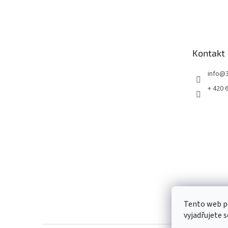
Z
á
p
a
t
Kontakt
í
info
@
+ 420 
Tento web p
vyjadřujete s