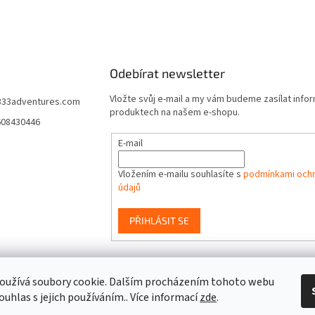
Odebírat newsletter
Vložte svůj e-mail a my vám budeme zasílat info
333adventures.com
produktech na našem e-shopu.
608430446
E-mail
Vložením e-mailu souhlasíte s
podmínkami ochr
údajů
PŘIHLÁSIT SE
event333
oužívá soubory cookie. Dalším procházením tohoto webu
ouhlas s jejich používáním.. Více informací
zde
.