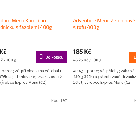
ture Menu Kuřecí po
Adventure Menu Zeleninové 
dnicku s fazolemi 400g
s tofu 400g
 Kč
185 Kč
Do košíku
Měrná
Kč / 100 g
46,25 Kč / 100 g
cena:
1 porce; vč. přílohy; váha vč. obalu
400g; 1 porce; vč. přílohy; váha vč.
376kcal; sterilované; trvanlivost až
430g; 392kcal; sterilované; trvanli
 výrobce Expres Menu (CZ)
10let; výrobce Expres Menu (CZ)
Kód:
197