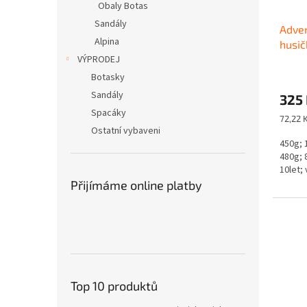
Obaly Botas
Sandály
Adve
Alpina
husi
VÝPRODEJ
Botasky
Sandály
325
Spacáky
Měrná
72,22 
Ostatní vybaveni
cena:
450g; 
480g; 
10let;
Přijímáme online platby
Top 10 produktů