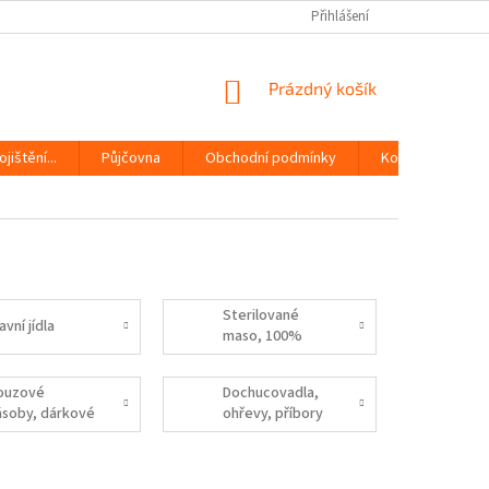
Přihlášení
NÁKUPNÍ
Prázdný košík
KOŠÍK
jištění...
Půjčovna
Obchodní podmínky
Kontakty
Sterilované
avní jídla
maso, 100%
maso
ouzové
Dochucovadla,
ásoby, dárkové
ohřevy, příbory
líčky...
apod.