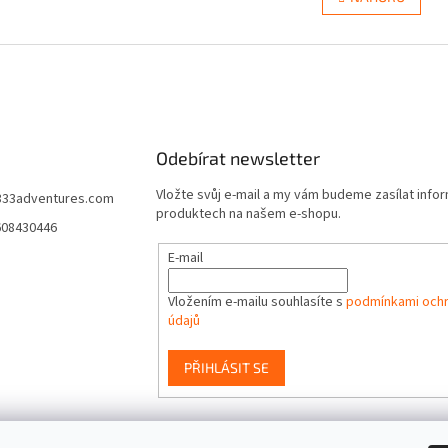
á
l
n
á
k
d
o
a
v
c
á
í
n
p
í
r
Odebírat newsletter
v
k
Vložte svůj e-mail a my vám budeme zasílat info
y
333adventures.com
produktech na našem e-shopu.
v
608430446
ý
p
E-mail
i
s
Vložením e-mailu souhlasíte s
podmínkami ochr
u
údajů
PŘIHLÁSIT SE
event333