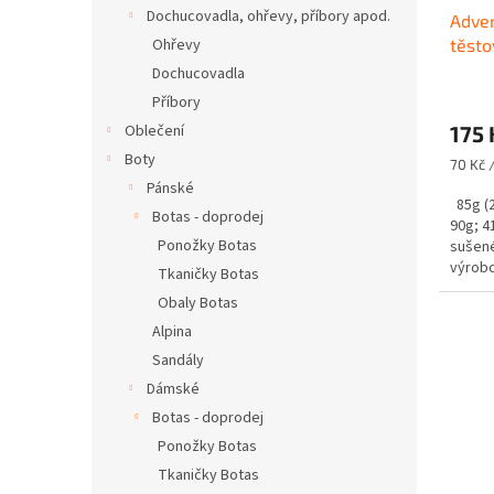
u
ů
Dochucovadla, ohřevy, příbory apod.
Adven
k
Ohřevy
těsto
t
jídlo
ů
Dochucovadla
Příbory
Oblečení
175 
Boty
Měrná
70 Kč 
cena:
Pánské
85g (25
Botas - doprodej
90g; 4
Ponožky Botas
sušené
výrobc
Tkaničky Botas
Obaly Botas
Alpina
Sandály
Dámské
Botas - doprodej
Ponožky Botas
Tkaničky Botas