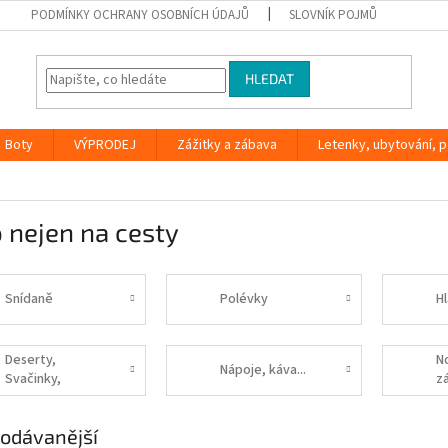
PODMÍNKY OCHRANY OSOBNÍCH ÚDAJŮ
SLOVNÍK POJMŮ
HLEDAT
Boty
VÝPRODEJ
Zážitky a zábava
Letenky, ubytování, po
o nejen na cesty
Snídaně
Polévky
Hl
Deserty,
N
Nápoje, káva...
Svačinky,
z
Snacky,
ba
Občerstvení
odávanější