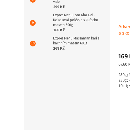
videi
299 Kč
Expres MenuTom Kha Gai -
Kokosová polévka s kuřecím
masem 600g
Adven
168 Kč
a sko
Expres Menu Massaman kari s
kachním masem 600g
268 Kč
169 
Měrná
67,60 
cena:
250g; 
280g; 
10let;