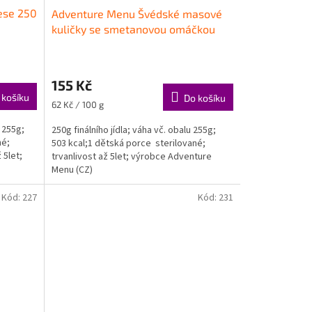
ese 250
Adventure Menu Švédské masové
kuličky se smetanovou omáčkou
250 g - dětské jídlo
155 Kč
 košíku
Do košíku
Měrná
62 Kč / 100 g
cena:
u 255g;
250g finálního jídla; váha vč. obalu 255g;
né;
503 kcal;1 dětská porce sterilované;
 5let;
trvanlivost až 5let; výrobce Adventure
Menu (CZ)
Kód:
227
Kód:
231