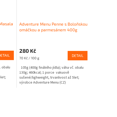
 Masala
Adventure Menu Penne s Boloňskou
omáčkou a parmesánem 400g
280 Kč
DETAIL
DETAIL
Měrná
70 Kč / 100 g
cena:
. obalu
105g (400g finálního jídla); váha vč. obalu
130g; 460kcal; 1 porce vakuově
let;
sušené/lighweight, trvanlivost až 5let;
výrobce Adventure Menu (CZ)