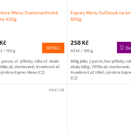
nture Menu Svatomartinská
Expres Menu Svíčková na s
čka 450g
600g
 Kč
258 Kč
DETAIL
Do
Měrná
Kč / 100 g
43 Kč / 100 g
cena:
1 porce; vč. přílohy; váha vč. obalu
600g jídla; 2 porce; bez přílohy; vá
806kcal; sterilované; trvanlivost až
obalu 645g; 2975kcal; sterilované;
 výrobce Expres Menu (CZ)
trvanlivost až 10let; výrobce Exp
(CZ)
Kód:
128