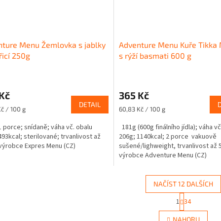
ture Menu Žemlovka s jablky
Adventure Menu Kuře Tikka
řicí 250g
s rýží basmati 600 g
Kč
365 Kč
DETAIL
Měrná
Kč / 100 g
60,83 Kč / 100 g
cena:
1 porce; snídaně; váha vč. obalu
181g (600g finálního jídla); váha vč
493kcal; sterilované; trvanlivost až
206g; 1140kcal; 2 porce vakuově
 výrobce Expres Menu (CZ)
sušené/lighweight, trvanlivost až 5
výrobce Adventure Menu (CZ)
NAČÍST 12 DALŠÍCH
S
1
34
O
t
r
v
NAHORU