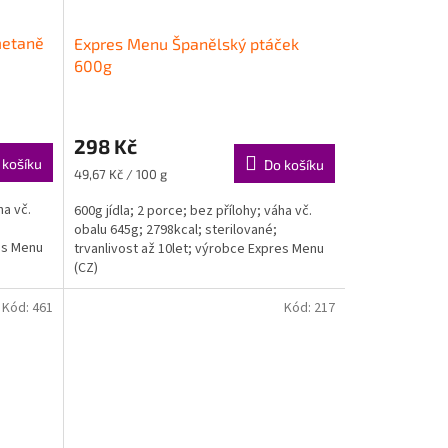
metaně
Expres Menu Španělský ptáček
600g
298 Kč
 košíku
Do košíku
Měrná
49,67 Kč / 100 g
cena:
ha vč.
600g jídla; 2 porce; bez přílohy; váha vč.
obalu 645g; 2798kcal; sterilované;
res Menu
trvanlivost až 10let; výrobce Expres Menu
(CZ)
Kód:
461
Kód:
217