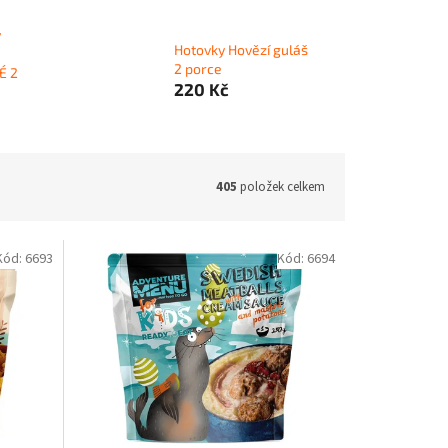
v
Hotovky Hovězí guláš
2 porce
É 2
220 Kč
405
položek celkem
Kód:
6693
Kód:
6694