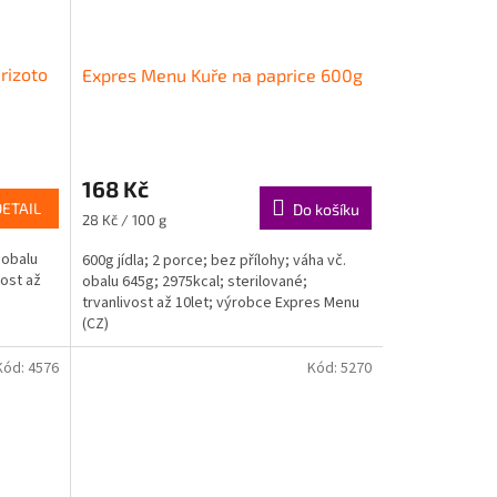
rizoto
Expres Menu Kuře na paprice 600g
168 Kč
DETAIL
Do košíku
Měrná
28 Kč / 100 g
cena:
 obalu
600g jídla; 2 porce; bez přílohy; váha vč.
vost až
obalu 645g; 2975kcal; sterilované;
trvanlivost až 10let; výrobce Expres Menu
(CZ)
Kód:
4576
Kód:
5270