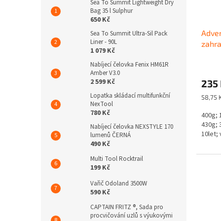
Sea To Summit Lightweight Dry
Bag 35 l Sulphur
650 Kč
Adven
Sea To Summit Ultra-Sil Pack
Liner - 90L
zahra
1 079 Kč
Nabíjecí čelovka Fenix HM61R
Amber V3.0
2 599 Kč
235
Lopatka skládací multifunkční
Měrná
58,75 
NexTool
cena:
780 Kč
400g; 
430g; 
Nabíjecí čelovka NEXSTYLE 170
10let;
lumenů ČERNÁ
490 Kč
Multi Tool Rocktrail
199 Kč
Vařič Odoland 3500W
590 Kč
CAPTAIN FRITZ ®, Sada pro
procvičování uzlů s výukovými