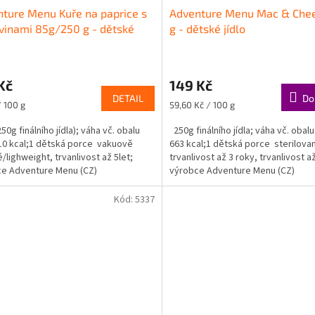
ture Menu Kuře na paprice s
Adventure Menu Mac & Che
vinami 85g/250 g - dětské
g - dětské jídlo
Kč
149 Kč
DETAIL
Do
Měrná
/ 100 g
59,60 Kč / 100 g
cena:
0g finálního jídla); váha vč. obalu
250g finálního jídla; váha vč. obal
10 kcal;1 dětská porce vakuově
663 kcal;1 dětská porce sterilova
/lighweight, trvanlivost až 5let;
trvanlivost až 3 roky, trvanlivost až
e Adventure Menu (CZ)
výrobce Adventure Menu (CZ)
Kód:
5337