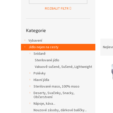
n
e
ROZBALIT FILTR
l
Přeskočit
Kategorie
kategorie
Vybavení
Ř
a
Jídlo nejen na cesty
Nejlev
z
Snídaně
e
Sterilované jídlo
V
n
Vakuově sušené, Sušené, Lightweight
ý
í
Polévky
p
p
i
r
Hlavní jídla
s
o
Sterilované maso, 100% maso
p
d
Deserty, Svačinky, Snacky,
r
u
Občerstvení
o
k
Nápoje, káva...
d
t
Nouzové zásoby, dárkové balíčky...