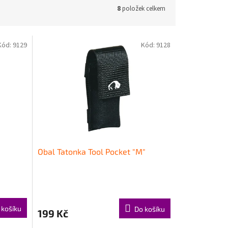
8
položek celkem
Kód:
9129
Kód:
9128
Obal Tatonka Tool Pocket "M"
 košíku
Do košíku
199 Kč