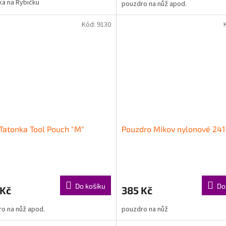
ka na Rybičku
pouzdro na nůž apod.
Kód:
9130
Tatonka Tool Pouch "M"
Pouzdro Mikov nylonové 241
Do košíku
Do
 Kč
385 Kč
ro na nůž apod.
pouzdro na nůž