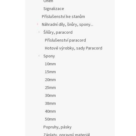
Oheň
Signalizace
Příslušenství ke stanům
Náhradní díly, šnůry, spony...
Šňůry, paracord
Příslušenství paracord
Hotové výrobky, sady Paracord
Spony
10mm
15mm
20mm
25mm
30mm
38mm
40mm
50mm
Popruhy, pásky
Záplaty, opravný materiál