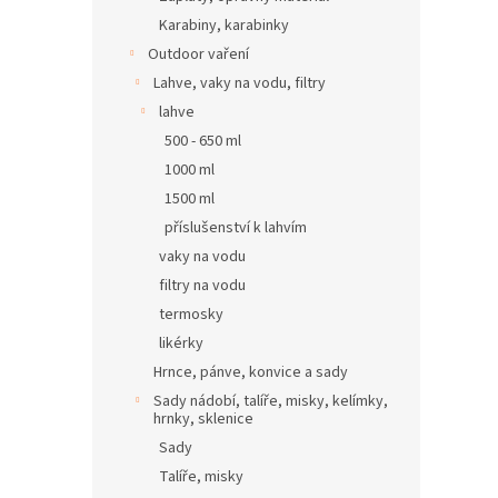
Karabiny, karabinky
Outdoor vaření
Lahve, vaky na vodu, filtry
lahve
500 - 650 ml
1000 ml
1500 ml
příslušenství k lahvím
vaky na vodu
filtry na vodu
termosky
likérky
Hrnce, pánve, konvice a sady
Sady nádobí, talíře, misky, kelímky,
hrnky, sklenice
Sady
Talíře, misky