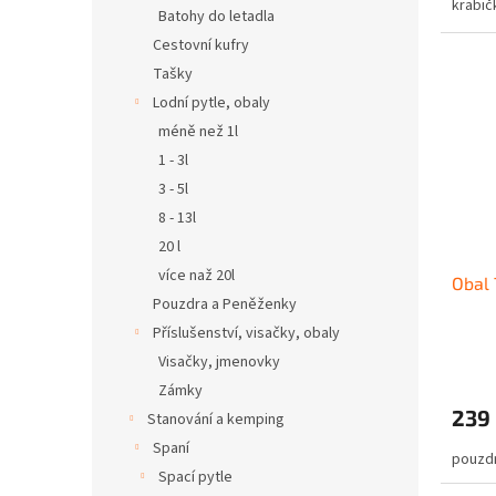
krabič
Batohy do letadla
Cestovní kufry
Tašky
Lodní pytle, obaly
méně než 1l
1 - 3l
3 - 5l
8 - 13l
20 l
více naž 20l
Obal 
Pouzdra a Peněženky
Příslušenství, visačky, obaly
Visačky, jmenovky
Zámky
239
Stanování a kemping
Spaní
pouzd
Spací pytle