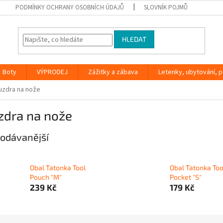
PODMÍNKY OCHRANY OSOBNÍCH ÚDAJŮ
SLOVNÍK POJMŮ
HLEDAT
Boty
VÝPRODEJ
Zážitky a zábava
Letenky, ubytování, po
uzdra na nože
zdra na nože
odávanější
Obal Tatonka Tool
Obal Tatonka Too
Pouch "M"
Pocket "S"
239 Kč
179 Kč