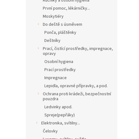
Ručníky a osobní hygiena
První pomoc, lékárničky...
Moskytiéry
Do deště s úsměvem
Ponča, pláštěnky
Deštníky
Prací, čistící prostředky, impregnace,
opravy
Osobní hygiena
Prací prostředky
Impregnace
Lepidla, opravné přípravky, a pod.
Ochrana proti krádeži, bezpečnostní
pouzdra
Ledvinky apod.
Spreje(pepřáky)
Elektronika, svítilny...
Čelovky