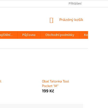
Přihlášení
NÁKUPNÍ
Prázdný košík
KOŠÍK
jištění...
Půjčovna
Obchodní podmínky
Kontakty
l
Obal Tatonka Tool
Pocket "M"
199 Kč