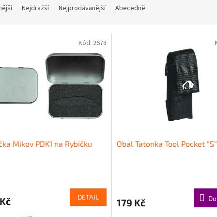
nější
Nejdražší
Nejprodávanější
Abecedně
Kód:
2678
čka Mikov PDK1 na Rybičku
Obal Tatonka Tool Pocket "S"
DETAIL
Do
 Kč
179 Kč