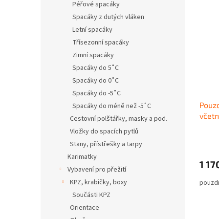
Péřové spacáky
Spacáky z dutých vláken
Letní spacáky
Třísezonní spacáky
Zimní spacáky
Spacáky do 5˚C
Spacáky do 0˚C
Spacáky do -5˚C
Pouzd
Spacáky do méně než -5˚C
včetn
Cestovní polštářky, masky a pod.
Vložky do spacích pytlů
Stany, přístřešky a tarpy
Karimatky
1 17
Vybavení pro přežití
KPZ, krabičky, boxy
pouzdr
Součásti KPZ
Orientace