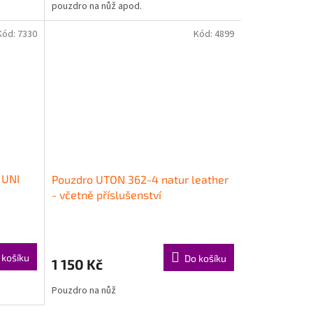
pouzdro na nůž apod.
Kód:
7330
Kód:
4899
 UNI
Pouzdro UTON 362-4 natur leather
- včetně příslušenství
 košíku
Do košíku
1 150 Kč
Pouzdro na nůž