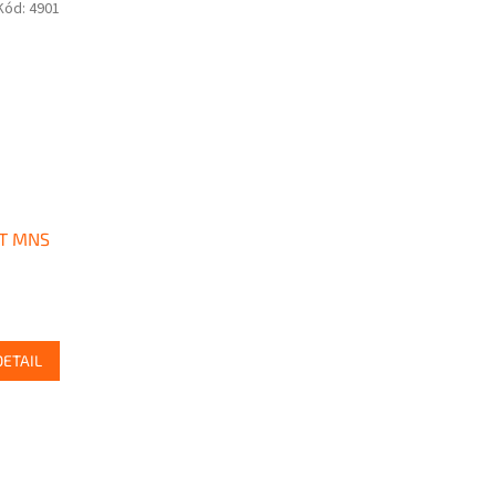
Kód:
4901
RT MNS
DETAIL