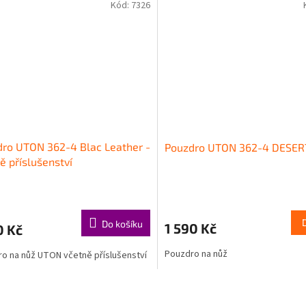
Kód:
7326
ro UTON 362-4 Blac Leather -
Pouzdro UTON 362-4 DESE
ě příslušenství
Do košíku
1 590 Kč
0 Kč
Pouzdro na nůž
o na nůž UTON včetně příslušenství
O
v