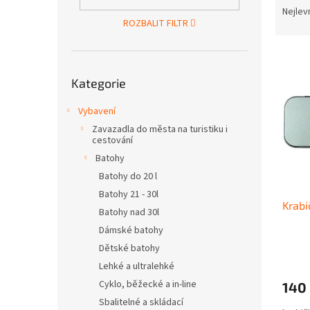
n
a
Nejlev
e
ROZBALIT FILTR
z
l
e
V
n
ý
Přeskočit
í
Kategorie
kategorie
p
p
i
r
Vybavení
s
o
Zavazadla do města na turistiku i
p
d
cestování
r
u
Batohy
o
k
d
Batohy do 20 l
t
u
ů
Batohy 21 - 30l
Krabi
k
Batohy nad 30l
t
Dámské batohy
ů
Dětské batohy
Lehké a ultralehké
Cyklo, běžecké a in-line
140
Sbalitelné a skládací