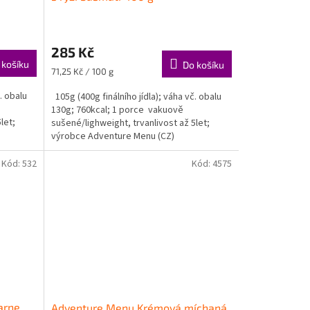
285 Kč
 košíku
Do košíku
Měrná
71,25 Kč / 100 g
cena:
. obalu
105g (400g finálního jídla); váha vč. obalu
130g; 760kcal; 1 porce vakuově
let;
sušené/lighweight, trvanlivost až 5let;
výrobce Adventure Menu (CZ)
Kód:
532
Kód:
4575
arne
Adventure Menu Krémová míchaná