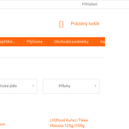
Přihlášení
NÁKUPNÍ
Prázdný košík
KOŠÍK
jištění...
Půjčovna
Obchodní podmínky
Kontakty
ětské jídlo
Přílohy
LYOfood Kuřecí Tikka
ami
Masala 128g/500g