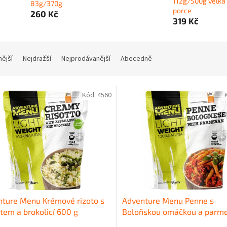
112g/500g velká
83g/370g
porce
260 Kč
319 Kč
nější
Nejdražší
Nejprodávanější
Abecedně
Kód:
4560
ture Menu Krémové rizoto s
Adventure Menu Penne s
tem a brokolicí 600 g
Boloňskou omáčkou a par
400g