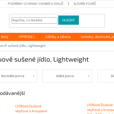
PODMÍNKY OCHRANY OSOBNÍCH ÚDAJŮ
SLOVNÍK POJMŮ
HLEDAT
Boty
VÝPRODEJ
Zážitky a zábava
Letenky, ubytování, po
uově sušené jídlo, Lightweight
ově sušené jídlo, Lightweight
Normální porce
Velká porce
D
odávanější
LYOfood Dušené
LYOfood Dušené
vepřove s kroup
vepřove s kroupami