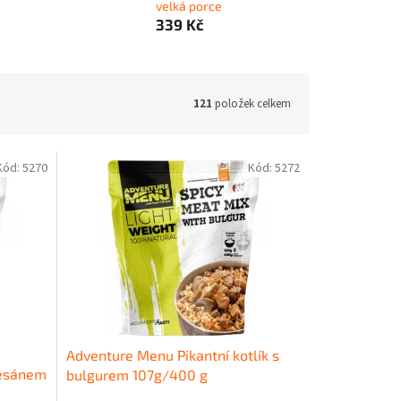
velká porce
339 Kč
121
položek celkem
Kód:
5270
Kód:
5272
Adventure Menu Pikantní kotlík s
mesánem
bulgurem 107g/400 g