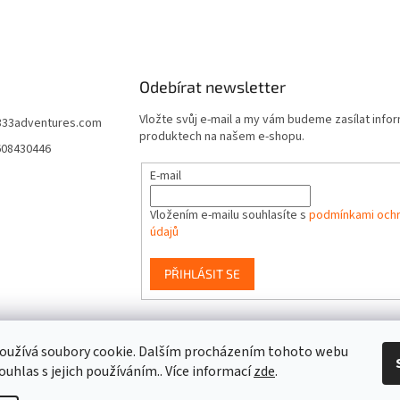
c
á
í
n
p
í
r
v
Odebírat newsletter
k
y
Vložte svůj e-mail a my vám budeme zasílat info
333adventures.com
v
produktech na našem e-shopu.
ý
608430446
p
E-mail
i
s
u
Vložením e-mailu souhlasíte s
podmínkami ochr
údajů
PŘIHLÁSIT SE
event333
oužívá soubory cookie. Dalším procházením tohoto webu
ouhlas s jejich používáním.. Více informací
zde
.