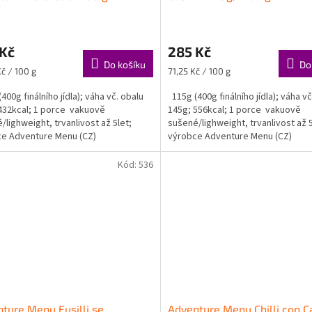
 Kč
285 Kč
Do košíku
Do
Měrná
Kč / 100 g
71,25 Kč / 100 g
cena:
400g finálního jídla); váha vč. obalu
115g (400g finálního jídla); váha vč
432kcal; 1 porce vakuově
145g; 556kcal; 1 porce vakuově
/lighweight, trvanlivost až 5let;
sušené/lighweight, trvanlivost až 5
e Adventure Menu (CZ)
výrobce Adventure Menu (CZ)
Kód:
536
ture Menu Fusilli se
Adventure Menu Chilli con C