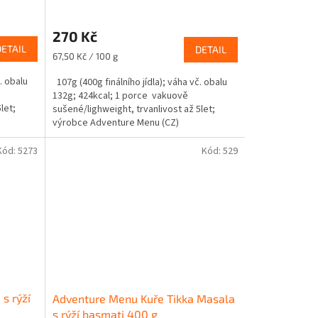
270 Kč
DETAIL
DETAIL
Měrná
67,50 Kč / 100 g
cena:
. obalu
107g (400g finálního jídla); váha vč. obalu
132g; 424kcal; 1 porce vakuově
let;
sušené/lighweight, trvanlivost až 5let;
výrobce Adventure Menu (CZ)
Kód:
5273
Kód:
529
s rýží
Adventure Menu Kuře Tikka Masala
s rýží basmati 400 g