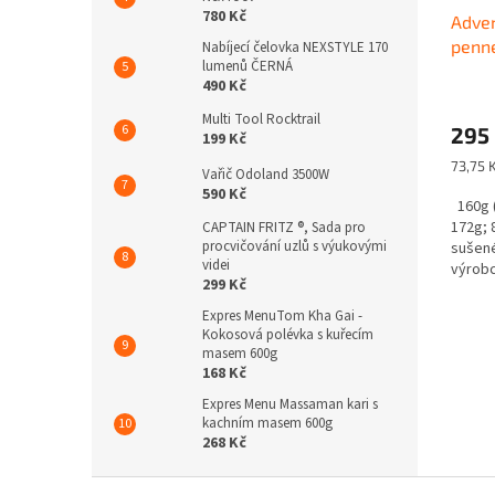
780 Kč
Adven
penne
Nabíjecí čelovka NEXSTYLE 170
lumenů ČERNÁ
krém
490 Kč
Multi Tool Rocktrail
295
199 Kč
Měrná
73,75 
Vařič Odoland 3500W
cena:
590 Kč
160g (
172g; 
CAPTAIN FRITZ ®, Sada pro
procvičování uzlů s výukovými
sušené
videi
výrobc
299 Kč
Expres MenuTom Kha Gai -
Kokosová polévka s kuřecím
masem 600g
168 Kč
Expres Menu Massaman kari s
kachním masem 600g
268 Kč
Z