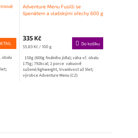
einové
Adventure Menu Fusilli se
špenátem a vlašskými ořechy 600 g
335 Kč
DETAIL
Do košíku
Měrná
55,83 Kč / 100 g
cena:
. obalu
158g (600g finálního jídla); váha vč. obalu
175g; 792kcal; 2 porce vakuově
let;
sušené/lighweight, trvanlivost až 5let;
výrobce Adventure Menu (CZ)