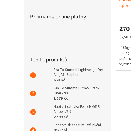
špen
g
Přijímáme online platby
270
Měrná
67,50 
cena:
105g (
130g; 
sušené
Top 10 produktů
výrobc
Sea To Summit Lightweight Dry
Bag 35 l Sulphur
650 Kč
Sea To Summit Ultra-Sil Pack
Liner - 90L
1 079 Kč
Nabíjecí čelovka Fenix HM61R
Amber V3.0
2 599 Kč
Lopatka skládací multifunkční
NexTool