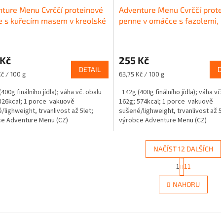
ture Menu Cvrččí proteinové
Adventure Menu Cvrččí prot
 s kuřecím masem v kreolské
penne v omáčce s fazolemi,
ové omáčce 400g
špenátem a olivami 400g
 Kč
255 Kč
DETAIL
Měrná
Kč / 100 g
63,75 Kč / 100 g
cena:
400g finálního jídla); váha vč. obalu
142g (400g finálního jídla); váha vč
826kcal; 1 porce vakuově
162g; 574kcal; 1 porce vakuově
/lighweight, trvanlivost až 5let;
sušené/lighweight, trvanlivost až 5
e Adventure Menu (CZ)
výrobce Adventure Menu (CZ)
NAČÍST 12 DALŠÍCH
S
1
11
O
t
r
v
NAHORU
á
l
n
á
k
d
o
a
v