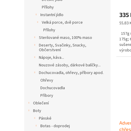
Přílohy
335 
Instantní jídlo
Velká porce, dvě porce
Měrná
55,83 
cena:
Přílohy
157g (
Sterilované maso, 100% maso
175g; 
sušené
Deserty, Svačinky, Snacky,
Občerstvení
výrobc
Nápoje, káva...
Nouzové zásoby, dárkové balíčky...
Dochucovadla, ohřevy, příbory apod.
Ohřevy
Dochucovadla
Příbory
Oblečení
Boty
Pánské
Adven
Botas - doprodej
chřes