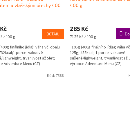
átem a vlašskými ořechy 400
400 g
 Kč
285 Kč
DETAIL
Do
Měrná
Kč / 100 g
71,25 Kč / 100 g
cena:
400g finálního jídla); váha vč. obalu
105g (400g finálního jídla); váha vč
732kcal;1 porce vakuově
125g; 488kcal; 1 porce vakuově
/lighweight, trvanlivost až 5let;
sušené/lighweight, trvanlivost až 5
e Adventure Menu (CZ)
výrobce Adventure Menu (CZ)
Kód:
7388