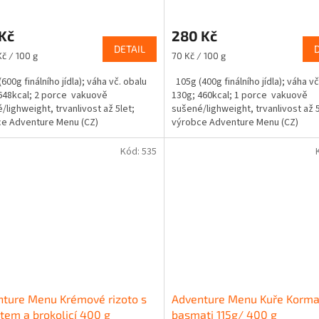
Kč
280 Kč
DETAIL
Měrná
Kč / 100 g
70 Kč / 100 g
cena:
600g finálního jídla); váha vč. obalu
105g (400g finálního jídla); váha vč
648kcal; 2 porce vakuově
130g; 460kcal; 1 porce vakuově
/lighweight, trvanlivost až 5let;
sušené/lighweight, trvanlivost až 5
e Adventure Menu (CZ)
výrobce Adventure Menu (CZ)
Kód:
535
ture Menu Krémové rizoto s
Adventure Menu Kuře Korma 
tem a brokolicí 400 g
basmati 115g/ 400 g