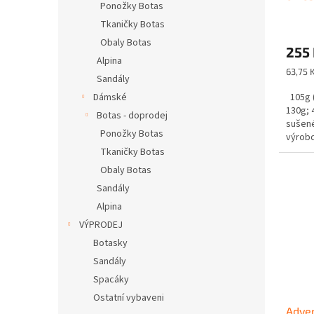
Ponožky Botas
Tkaničky Botas
Obaly Botas
255
Alpina
Měrná
63,75 
Sandály
cena:
Dámské
105g (
130g; 
Botas - doprodej
sušené
Ponožky Botas
výrobc
Tkaničky Botas
Obaly Botas
Sandály
Alpina
VÝPRODEJ
Botasky
Sandály
Spacáky
Ostatní vybaveni
Adven