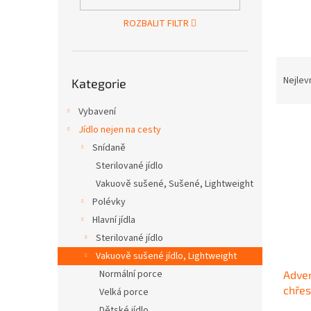
n
e
ROZBALIT FILTR
l
Ř
Přeskočit
a
Nejlev
Kategorie
kategorie
z
e
Vybavení
V
n
Jídlo nejen na cesty
ý
í
Snídaně
p
p
Sterilované jídlo
i
r
Vakuově sušené, Sušené, Lightweight
s
o
p
d
Polévky
r
u
Hlavní jídla
o
k
Sterilované jídlo
d
t
Vakuově sušené jídlo, Lightweight
u
ů
Normální porce
Adven
k
chřes
t
Velká porce
ů
Dětské jídlo