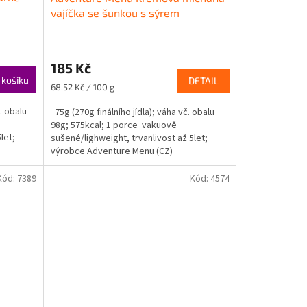
vajíčka se šunkou s sýrem
75g/270g
185 Kč
 košíku
DETAIL
Měrná
68,52 Kč / 100 g
cena:
. obalu
75g (270g finálního jídla); váha vč. obalu
98g; 575kcal; 1 porce vakuově
let;
sušené/lighweight, trvanlivost až 5let;
výrobce Adventure Menu (CZ)
Kód:
7389
Kód:
4574