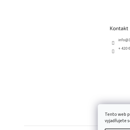
á
p
a
t
Kontakt
í
info
@
+ 420 
Tento web p
vyjadřujete s