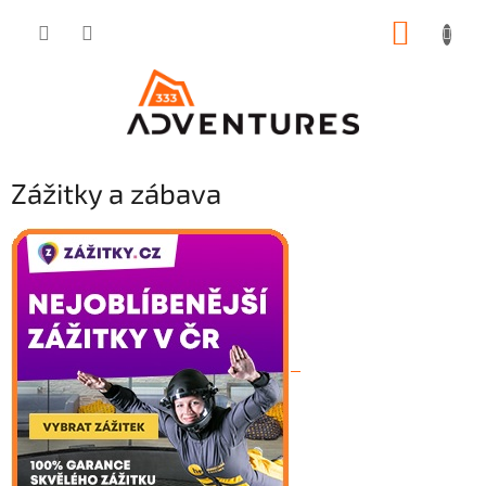
Přejít
NÁKUP
na
obsah
KOŠÍK
Zážitky a zábava