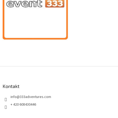
Z
á
p
a
Kontakt
t
info
@
333adventures.com
í
+ 420 608430446