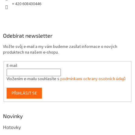
y
+ 420 608430446
v
ý
p
i
s
Odebírat newsletter
u
Vložte svůj e-mail a my vám budeme zasílat informace o nových
produktech na našem e-shopu.
E-mail
Vložením e-mailu souhlasíte s
podmínkami ochrany osobních údajů
PŘIHLÁSIT SE
Novinky
Hotovky