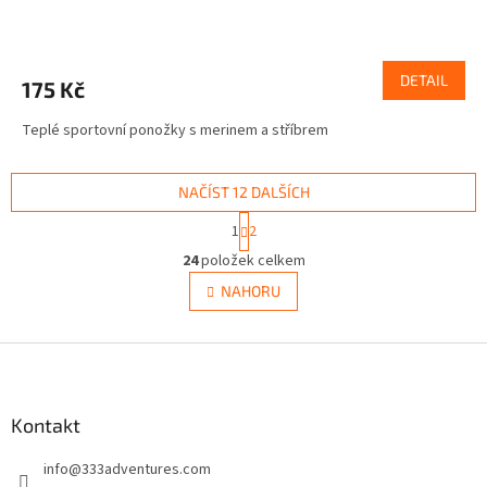
DETAIL
175 Kč
Teplé sportovní ponožky s merinem a stříbrem
NAČÍST 12 DALŠÍCH
S
1
2
t
O
r
24
položek celkem
v
á
l
NAHORU
n
á
k
d
o
v
Z
a
á
c
á
n
í
p
í
p
a
Kontakt
r
t
v
info
@
333adventures.com
í
k