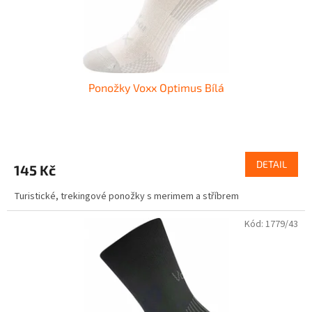
k
t
ů
Ponožky Voxx Optimus Bílá
DETAIL
145 Kč
Turistické, trekingové ponožky s merimem a stříbrem
Kód:
1779/43