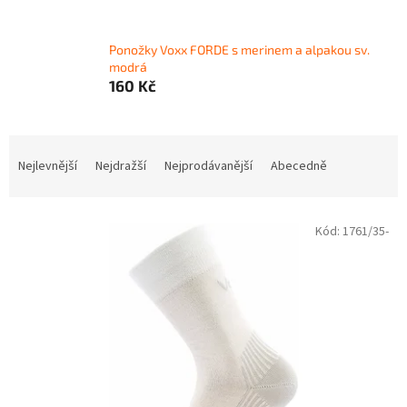
l
Ponožky Voxx FORDE s merinem a alpakou sv.
modrá
160 Kč
Ř
a
Nejlevnější
Nejdražší
Nejprodávanější
Abecedně
z
e
V
n
Kód:
1761/35-
ý
í
p
p
i
r
s
o
p
d
r
u
o
k
d
t
u
ů