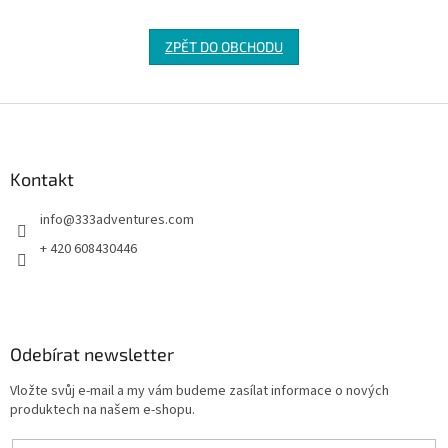
ZPĚT DO OBCHODU
Z
á
p
a
Kontakt
t
info
@
333adventures.com
í
+ 420 608430446
Odebírat newsletter
Vložte svůj e-mail a my vám budeme zasílat informace o nových
produktech na našem e-shopu.