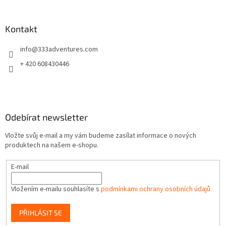
á
á
d
p
a
a
Kontakt
c
t
í
info
@
333adventures.com
í
p
r
+ 420 608430446
v
k
y
v
ý
Odebírat newsletter
p
i
Vložte svůj e-mail a my vám budeme zasílat informace o nových
s
produktech na našem e-shopu.
u
E-mail
Vložením e-mailu souhlasíte s
podmínkami ochrany osobních údajů
PŘIHLÁSIT SE