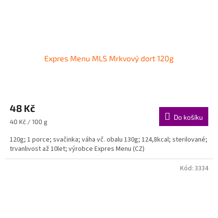
Expres Menu MLS Mrkvový dort 120g
48 Kč
Do košíku
Měrná
40 Kč / 100 g
cena:
120g; 1 porce; svačinka; váha vč. obalu 130g; 124,8kcal; sterilované;
trvanlivost až 10let; výrobce Expres Menu (CZ)
Kód:
3334