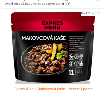
trvanlivost až 10let; výrobce Expres Menu (CZ)
Kód:
957/S116
Expres Menu Makovcová kaše - dezert 1 porce