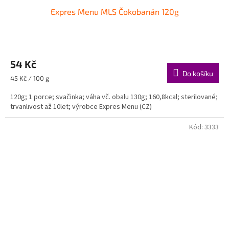
Expres Menu MLS Čokobanán 120g
54 Kč
Do košíku
Měrná
45 Kč / 100 g
cena:
120g; 1 porce; svačinka; váha vč. obalu 130g; 160,8kcal; sterilované;
trvanlivost až 10let; výrobce Expres Menu (CZ)
Kód:
3333