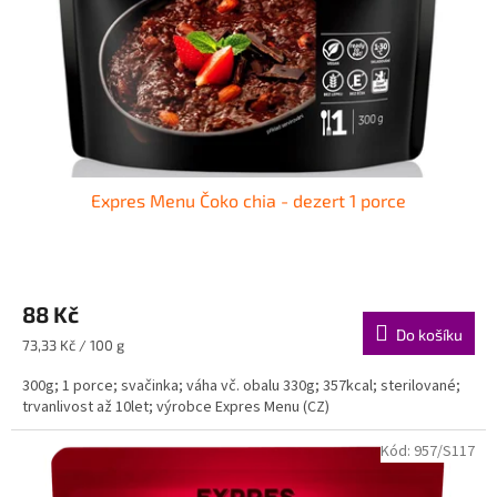
o
d
u
k
t
ů
Expres Menu Čoko chia - dezert 1 porce
88 Kč
Do košíku
Měrná
73,33 Kč / 100 g
cena:
300g; 1 porce; svačinka; váha vč. obalu 330g; 357kcal; sterilované;
trvanlivost až 10let; výrobce Expres Menu (CZ)
Kód:
957/S117