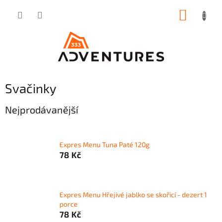
Přejít
NÁKUP
na
obsah
KOŠÍK
Svačinky
Nejprodávanější
Expres Menu Tuna Paté 120g
78 Kč
Expres Menu Hřejivé jablko se skořicí - dezert 1
porce
78 Kč