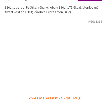
cena:
120g; 1 porce; Paštika; váha vč. obalu 130g; 177,6kcal; sterilované;
trvanlivost až 10let; výrobce Expres Menu (CZ)
Kód:
3337
Expres Menu Paštika krůtí 120g