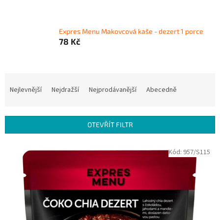
Expres Menu Makovcová kaše - dezert 1 porce
78 Kč
Ř
a
Nejlevnější
Nejdražší
Nejprodávanější
Abecedně
z
e
n
OTEVŘÍT FILTR
í
p
V
Kód:
957/S115
r
ý
o
p
d
i
u
s
k
p
t
r
ů