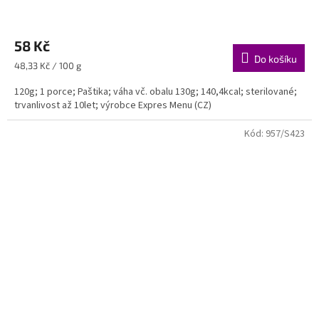
58 Kč
Do košíku
Měrná
48,33 Kč / 100 g
cena:
120g; 1 porce; Paštika; váha vč. obalu 130g; 140,4kcal; sterilované;
trvanlivost až 10let; výrobce Expres Menu (CZ)
Kód:
957/S423