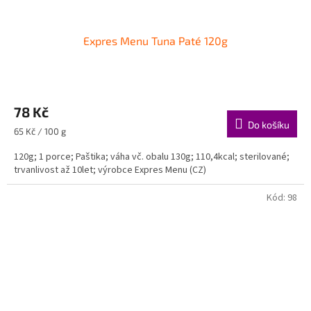
Expres Menu Tuna Paté 120g
78 Kč
Do košíku
Měrná
65 Kč / 100 g
cena:
120g; 1 porce; Paštika; váha vč. obalu 130g; 110,4kcal; sterilované;
trvanlivost až 10let; výrobce Expres Menu (CZ)
Kód:
98