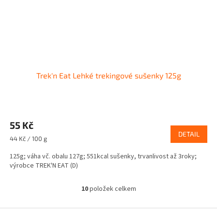
Trek'n Eat Lehké trekingové sušenky 125g
55 Kč
DETAIL
Měrná
44 Kč / 100 g
cena:
125g; váha vč. obalu 127g; 551kcal sušenky, trvanlivost až 3roky;
výrobce TREK'N EAT (D)
10
položek celkem
O
v
l
Z