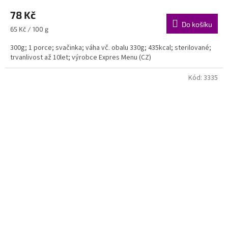
78 Kč
Do košíku
Měrná
65 Kč / 100 g
cena:
300g; 1 porce; svačinka; váha vč. obalu 330g; 435kcal; sterilované;
trvanlivost až 10let; výrobce Expres Menu (CZ)
Kód:
3335