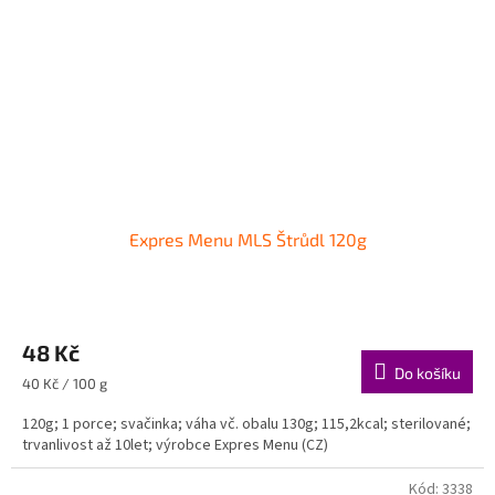
Expres Menu MLS Štrůdl 120g
48 Kč
Do košíku
Měrná
40 Kč / 100 g
cena:
120g; 1 porce; svačinka; váha vč. obalu 130g; 115,2kcal; sterilované;
trvanlivost až 10let; výrobce Expres Menu (CZ)
Kód:
3338