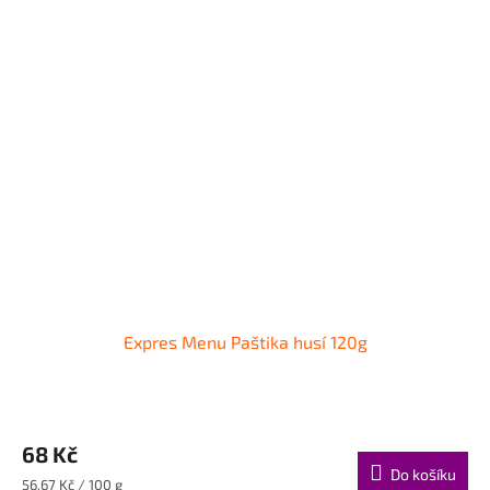
Expres Menu Paštika husí 120g
68 Kč
Do košíku
Měrná
56,67 Kč / 100 g