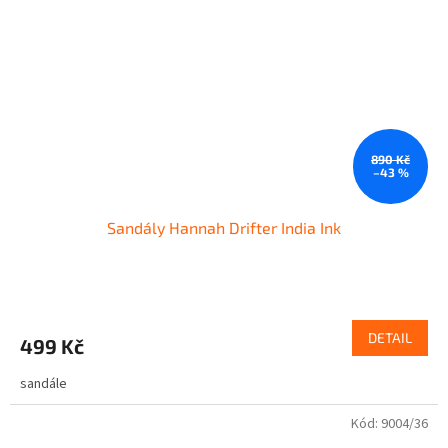
890 Kč
–43 %
Sandály Hannah Drifter India Ink
DETAIL
499 Kč
sandále
Kód:
9004/36