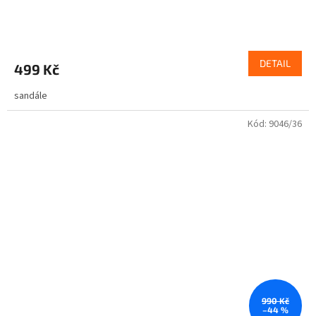
DETAIL
499 Kč
sandále
Kód:
9046/36
990 Kč
–44 %