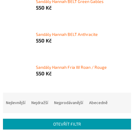
Sandály Hannah BELT Green Gables
550 Kč
Sandály Hannah BELT Anthracite
550 Kč
Sandály Hannah Fria W Roan / Rouge
550 Kč
Ř
a
Nejlevnější
Nejdražší
Nejprodávanější
Abecedně
z
e
n
OTEVŘÍT FILTR
í