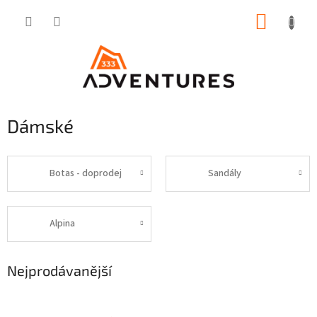
Přejít
NÁKUP
na
obsah
KOŠÍK
Dámské
Botas - doprodej
Sandály
Alpina
Nejprodávanější