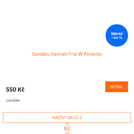
990 Kč
–44 %
Sandály Hannah Fria W Anracite
DETAIL
550 Kč
sandále
NAČÍST DALŠÍ 2
S
1
2
t
O