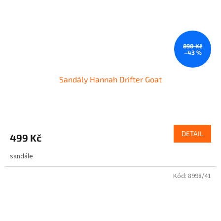
890 Kč
–43 %
Sandály Hannah Drifter Goat
DETAIL
499 Kč
sandále
Kód:
8998/41