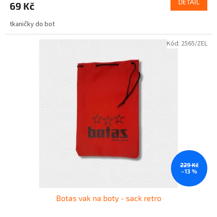
DETAIL
69 Kč
tkaničky do bot
Kód:
2565/ZEL
229 Kč
–13 %
Botas vak na boty - sack retro