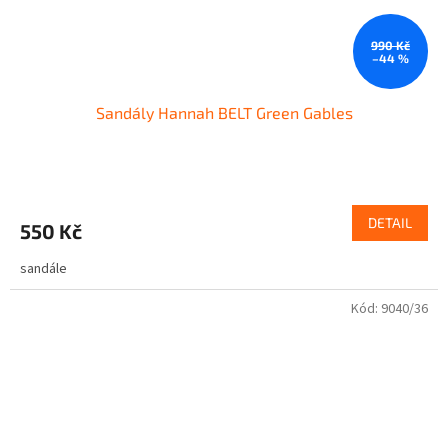
990 Kč
–44 %
Sandály Hannah BELT Green Gables
DETAIL
550 Kč
sandále
Kód:
9040/36