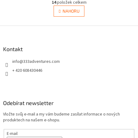
r
14
položek celkem
v
á
l
NAHORU
n
á
k
d
o
v
Z
a
á
c
á
n
í
p
í
p
a
Kontakt
r
t
v
info
@
333adventures.com
í
k
y
+ 420 608430446
v
ý
p
i
s
Odebírat newsletter
u
Vložte svůj e-mail a my vám budeme zasílat informace o nových
produktech na našem e-shopu.
E-mail