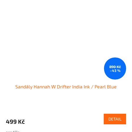
890 Kč
–43 %
Sandály Hannah W Drifter India Ink / Pearl Blue
DETAIL
499 Kč