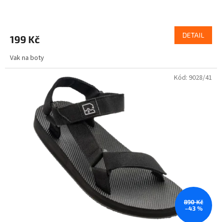
DETAIL
199 Kč
Vak na boty
Kód:
9028/41
890 Kč
–43 %