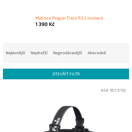
Matrace Pinguin Trace R3,5 mustard
1 390 Kč
Ř
a
Nejlevnější
Nejdražší
Nejprodávanější
Abecedně
z
e
n
OTEVŘÍT FILTR
í
p
V
Kód:
957/S701
r
ý
o
p
d
i
u
s
k
p
t
r
ů