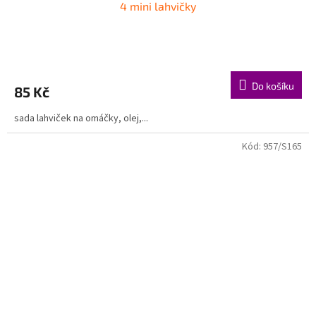
4 mini lahvičky
Do košíku
85 Kč
sada lahviček na omáčky, olej,...
Kód:
957/S165