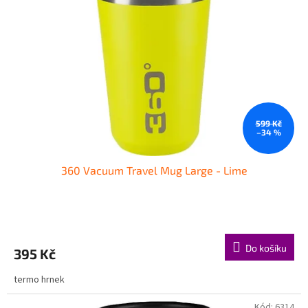
599 Kč
–34 %
360 Vacuum Travel Mug Large - Lime
Do košíku
395 Kč
termo hrnek
Kód:
6314