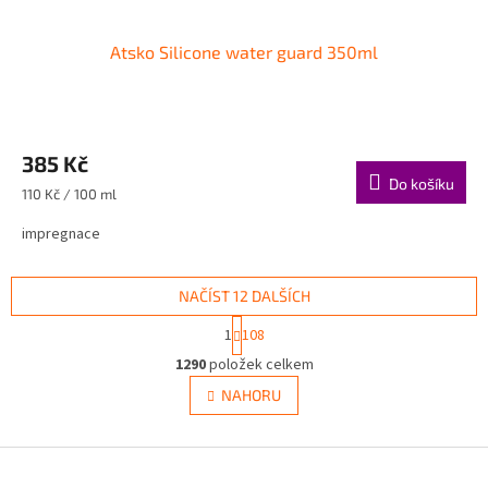
Atsko Silicone water guard 350ml
385 Kč
Do košíku
Měrná
110 Kč / 100 ml
cena:
impregnace
NAČÍST 12 DALŠÍCH
S
1
108
t
O
r
1290
položek celkem
v
á
l
NAHORU
n
á
k
d
o
v
Z
a
á
c
á