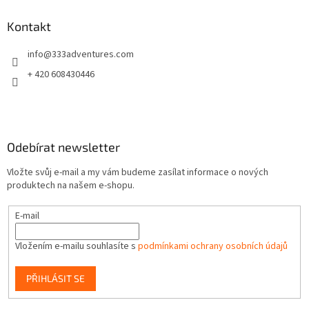
n
í
p
í
p
a
Kontakt
r
t
v
info
@
333adventures.com
í
k
y
+ 420 608430446
v
ý
p
i
s
Odebírat newsletter
u
Vložte svůj e-mail a my vám budeme zasílat informace o nových
produktech na našem e-shopu.
E-mail
Vložením e-mailu souhlasíte s
podmínkami ochrany osobních údajů
PŘIHLÁSIT SE