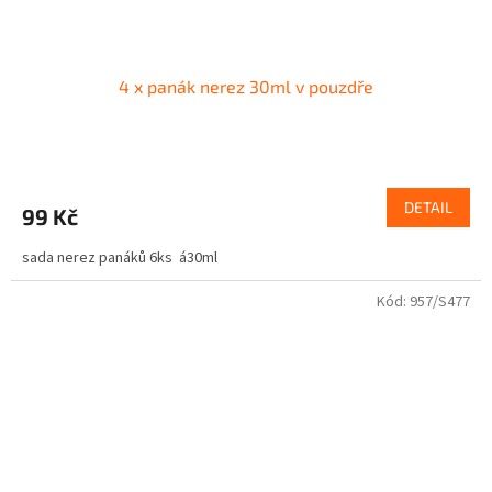
4 x panák nerez 30ml v pouzdře
DETAIL
99 Kč
sada nerez panáků 6ks á30ml
Kód:
957/S477