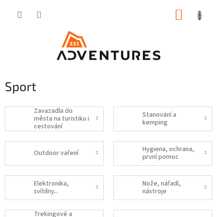
Přejít
NÁKUP
na
obsah
KOŠÍK
Sport
Zavazadla do
Stanování a
města na turistiku i
kemping
cestování
Hygiena, ochrana,
Outdoor vaření
první pomoc
Elektronika,
Nože, nářadí,
svítilny...
nástroje
Trekingové a