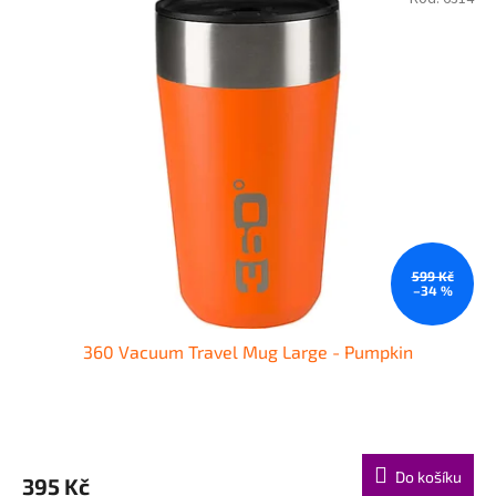
599 Kč
–34 %
360 Vacuum Travel Mug Large - Pumpkin
Do košíku
395 Kč