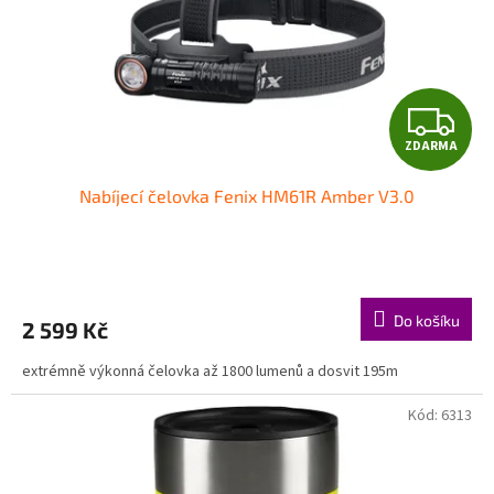
o
d
u
k
t
Z
ů
ZDARMA
D
Nabíjecí čelovka Fenix HM61R Amber V3.0
A
R
M
Do košíku
2 599 Kč
A
extrémně výkonná čelovka až 1800 lumenů a dosvit 195m
Kód:
6313