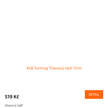
ALB forming Titanový talíř 17cm
DETAIL
519 Kč
titanový talíř