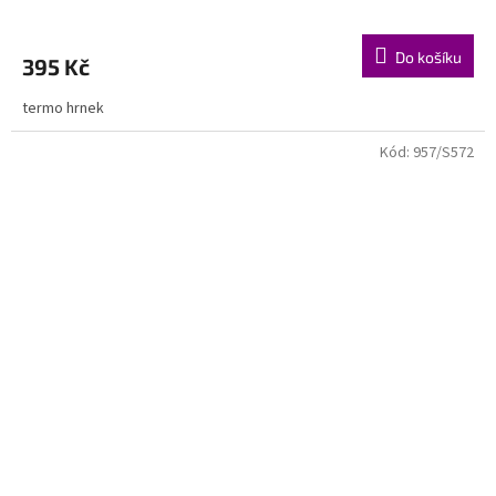
Do košíku
395 Kč
termo hrnek
Kód:
957/S572