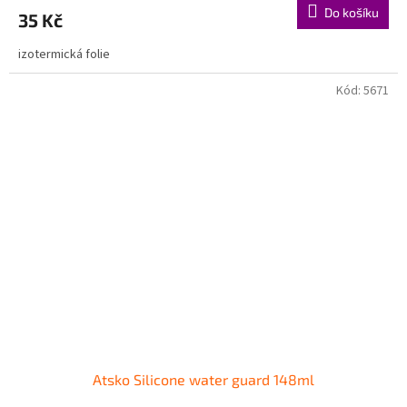
Do košíku
35 Kč
izotermická folie
Kód:
5671
Atsko Silicone water guard 148ml