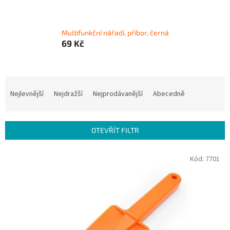
Multifunkční nářadí, příbor, černá
69 Kč
Ř
a
Nejlevnější
Nejdražší
Nejprodávanější
Abecedně
z
e
n
OTEVŘÍT FILTR
í
p
V
Kód:
7701
r
ý
o
p
d
i
u
s
k
p
t
r
ů