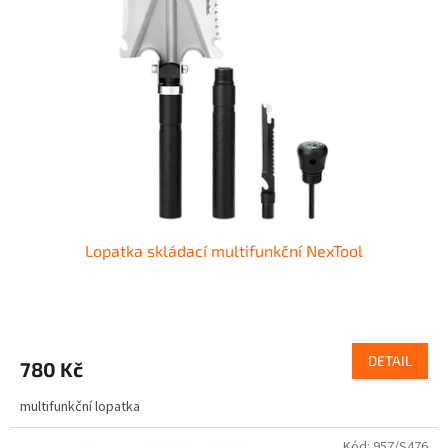
Lopatka skládací multifunkční NexTool
DETAIL
780 Kč
multifunkční lopatka
Kód:
957/S476