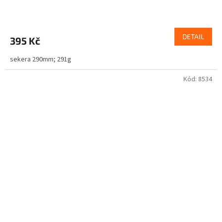
DETAIL
395 Kč
sekera 290mm; 291g
Kód:
8534