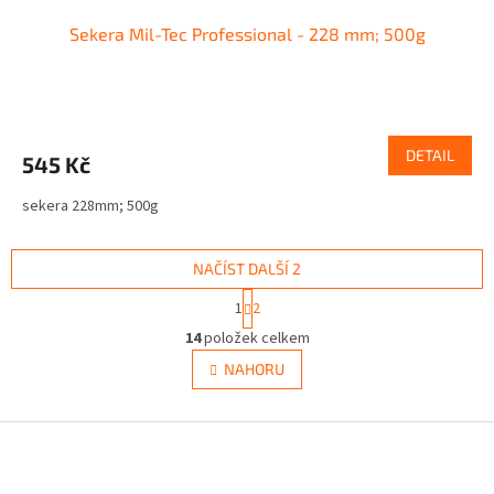
Sekera Mil-Tec Professional - 228 mm; 500g
DETAIL
545 Kč
sekera 228mm; 500g
NAČÍST DALŠÍ 2
S
1
2
t
O
r
14
položek celkem
v
á
l
NAHORU
n
á
k
d
o
v
Z
a
á
c
á
n
í
p
í