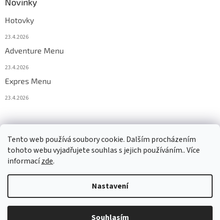
Novinky
Hotovky
23.4.2026
Adventure Menu
23.4.2026
Expres Menu
23.4.2026
event333
Tento web používá soubory cookie. Dalším procházením
tohoto webu vyjadřujete souhlas s jejich používáním.. Více
informací
zde
.
Vytvořil Shoptet
Nastavení
Copyright 2026
www.333adventures.com
. Všechna práva
Souhlasím
vyhrazena.