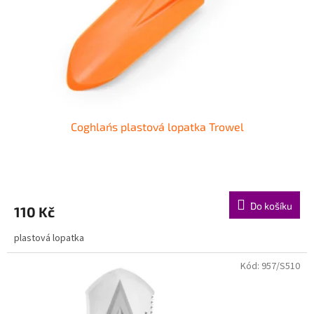
o
d
u
k
t
ů
Coghlan´s plastová lopatka Trowel
Do košíku
110 Kč
plastová lopatka
Kód:
957/S510