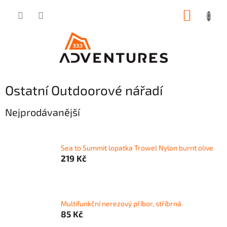
Přejít
NÁKUP
na
obsah
KOŠÍK
Ostatní Outdoorové nářadí
Nejprodávanější
Sea to Summit lopatka Trowel Nylon burnt olive
219 Kč
Multifunkční nerezový příbor, stříbrná
85 Kč