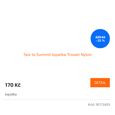
229 Kč
–25 %
Sea to Summit lopatka Trowel Nylon
DETAIL
170 Kč
lopatka
Kód:
957/S659