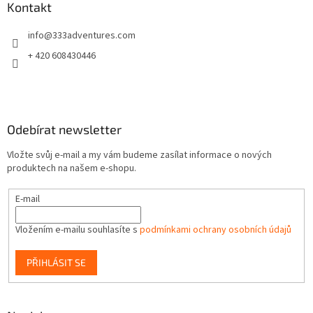
p
a
Kontakt
r
t
v
info
@
333adventures.com
í
k
y
+ 420 608430446
v
ý
p
i
s
Odebírat newsletter
u
Vložte svůj e-mail a my vám budeme zasílat informace o nových
produktech na našem e-shopu.
E-mail
Vložením e-mailu souhlasíte s
podmínkami ochrany osobních údajů
PŘIHLÁSIT SE