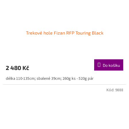
Trekové hole Fizan RFP Touring Black
Do košíku
2 480 Kč
délka 110-135cm; sbalené 39cm; 260g ks - 520g pár
Kód:
9888