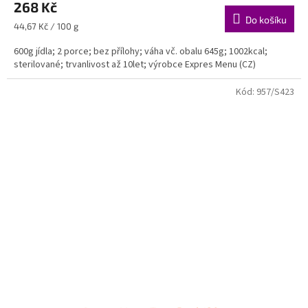
268 Kč
Do košíku
Měrná
44,67 Kč / 100 g
cena:
600g jídla; 2 porce; bez přílohy; váha vč. obalu 645g; 1002kcal;
sterilované; trvanlivost až 10let; výrobce Expres Menu (CZ)
Kód:
957/S423