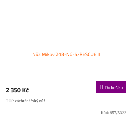
Nůž Mikov 248-NG-5/RESCUE II
Do košíku
2 350 Kč
TOP záchránářský nůž
Kód:
957/S322