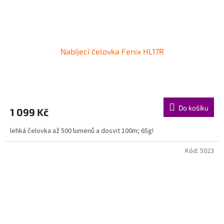
Nabíjecí čelovka Fenix HL17R
Do košíku
1 099 Kč
lehká čelovka až 500 lumenů a dosvit 100m; 65g!
Kód:
5023