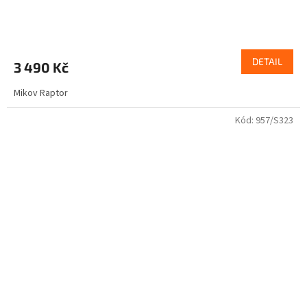
DETAIL
3 490 Kč
Mikov Raptor
Kód:
957/S323