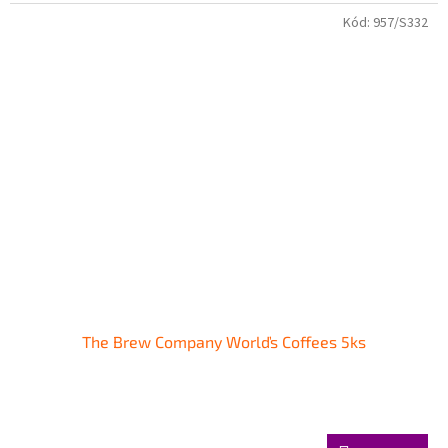
Kód:
957/S332
The Brew Company Worlďs Coffees 5ks