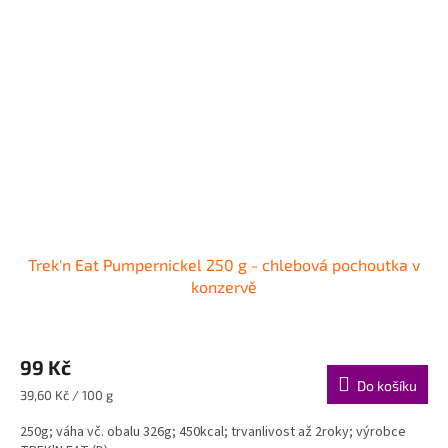
Trek'n Eat Pumpernickel 250 g - chlebová pochoutka v
konzervě
99 Kč
Do košíku
Měrná
39,60 Kč / 100 g
cena:
250g; váha vč. obalu 326g; 450kcal; trvanlivost až 2roky; výrobce