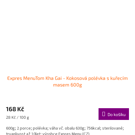
Expres MenuTom Kha Gai - Kokosová polévka s kuřecím
masem 600g
168 Kč
Do košíku
Měrná
28 Kč / 100 g
cena:
600g; 2 porce; polévka; váha vč. obalu 630g; 756kcal; sterilované;
trvanlivost až 10let; výrobce Expres Menu (CZ)