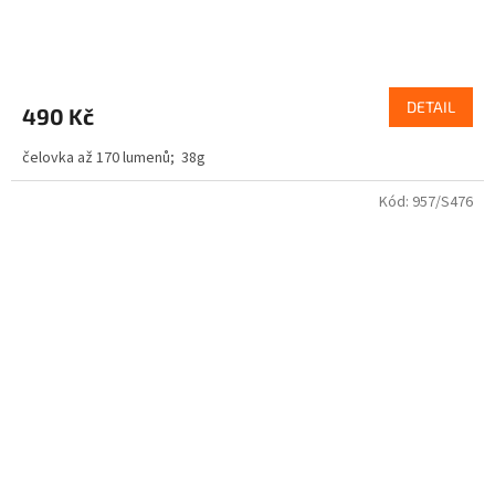
DETAIL
490 Kč
čelovka až 170 lumenů; 38g
Kód:
957/S476