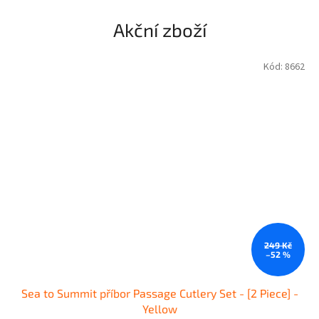
Akční zboží
Kód:
8662
249 Kč
–52 %
Sea to Summit příbor Passage Cutlery Set - [2 Piece] -
Yellow