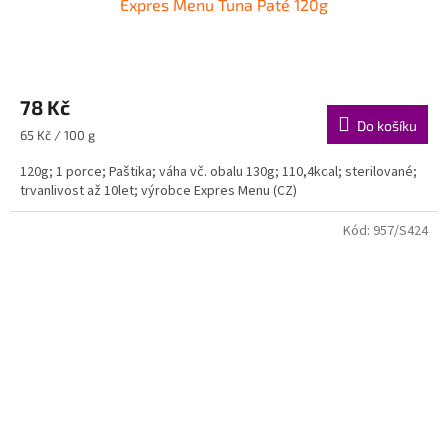
Expres Menu Tuna Paté 120g
78 Kč
Do košíku
Měrná
65 Kč / 100 g
cena:
120g; 1 porce; Paštika; váha vč. obalu 130g; 110,4kcal; sterilované;
trvanlivost až 10let; výrobce Expres Menu (CZ)
Kód:
957/S424