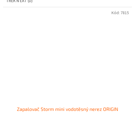
TREK'N EAT (D)
Kód:
7815
Zapalovač Storm mini vodotěsný nerez ORIGIN