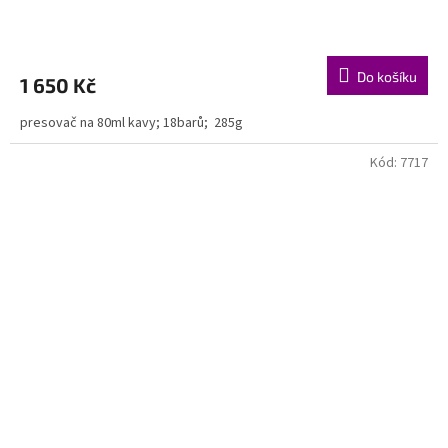
Do košíku
1 650 Kč
presovač na 80ml kavy; 18barů; 285g
Kód:
7717