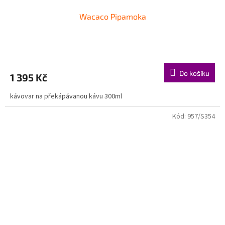
Wacaco Pipamoka
Do košíku
1 395 Kč
kávovar na překápávanou kávu 300ml
Kód:
957/S354