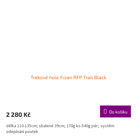
Trekové hole Fizan RFP Trail Black
Do košíku
2 280 Kč
délka 110-135cm; sbalené 39cm; 270g ks-540g pár; systém
odepínání poutek