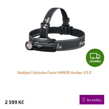
.
.
.
Z
ZDARMA
D
Nabíjecí čelovka Fenix HM61R Amber V3.0
A
R
M
Do košíku
2 599 Kč
A