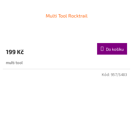
Multi Tool Rocktrail
Do košíku
199 Kč
multi tool
Kód:
957/S483