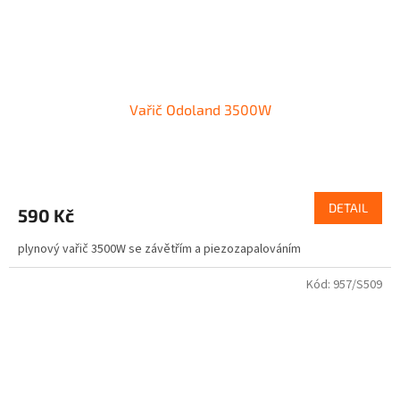
Vařič Odoland 3500W
DETAIL
590 Kč
plynový vařič 3500W se závětřím a piezozapalováním
Kód:
957/S509