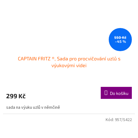
550 Kč
–45 %
CAPTAIN FRITZ ®, Sada pro procvičování uzlů s
výukovými videi
Do košíku
299 Kč
sada na výuku uzlů v němčině
Kód:
957/S422