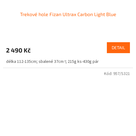
Trekové hole Fizan Ultrax Carbon Light Blue
DETAIL
2 490 Kč
délka 112-135cm; sbalené 37cm !; 215g ks-430g pár
Kód:
957/S321