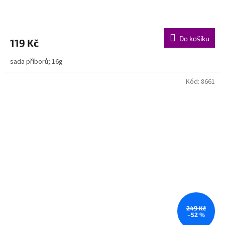
Do košíku
119 Kč
sada příborů; 16g
Kód:
8661
249 Kč
–52 %