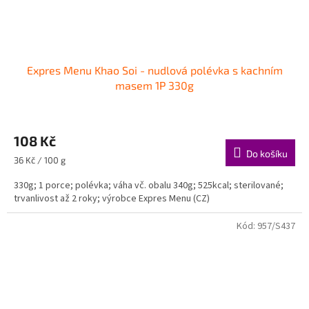
Expres Menu Khao Soi - nudlová polévka s kachním
masem 1P 330g
108 Kč
Do košíku
Měrná
36 Kč / 100 g
cena:
330g; 1 porce; polévka; váha vč. obalu 340g; 525kcal; sterilované;
trvanlivost až 2 roky; výrobce Expres Menu (CZ)
Kód:
957/S437