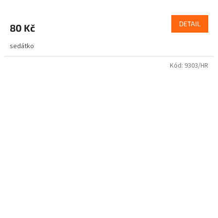
DETAIL
80 Kč
sedátko
Kód:
9303/HR