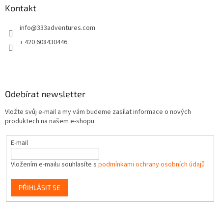
p
a
Kontakt
r
t
v
info
@
333adventures.com
í
k
y
+ 420 608430446
v
ý
p
i
s
Odebírat newsletter
u
Vložte svůj e-mail a my vám budeme zasílat informace o nových
produktech na našem e-shopu.
E-mail
Vložením e-mailu souhlasíte s
podmínkami ochrany osobních údajů
PŘIHLÁSIT SE