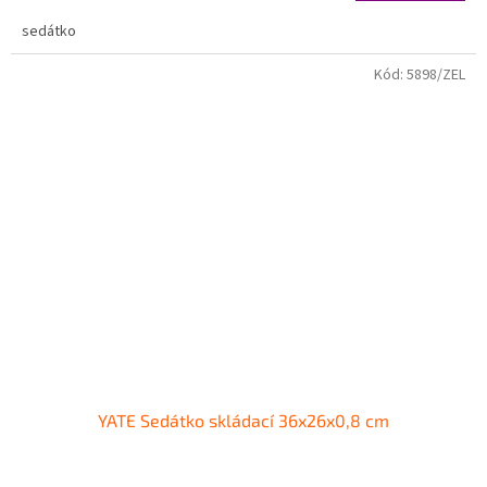
1,0
sedátko
z
5
hvězdiček.
Kód:
5898/ZEL
YATE Sedátko skládací 36x26x0,8 cm