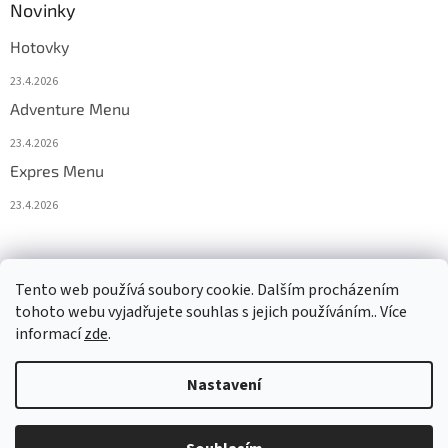
Novinky
Hotovky
23.4.2026
Adventure Menu
23.4.2026
Expres Menu
23.4.2026
event333
Tento web používá soubory cookie. Dalším procházením
tohoto webu vyjadřujete souhlas s jejich používáním.. Více
informací
zde
.
Vytvořil Shoptet
Nastavení
Copyright 2026
www.333adventures.com
. Všechna práva