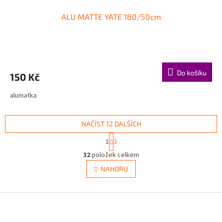
ALU MATTE YATE 180/50cm
Do košíku
150 Kč
alumatka
NAČÍST 12 DALŠÍCH
S
1
3
t
O
r
32
položek celkem
v
á
l
NAHORU
n
á
k
d
o
v
Z
a
á
c
á
n
í
p
í