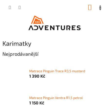
Přejít
NÁKUP
na
obsah
KOŠÍK
Karimatky
Nejprodávanější
Matrace Pinguin Trace R3,5 mustard
1 390 Kč
Matrace Pinguin Ventra R1,5 petrol
1 150 Kč