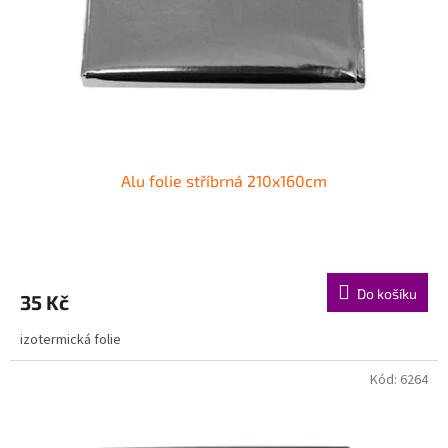
o
d
u
k
t
ů
Alu folie stříbrná 210x160cm
Do košíku
35 Kč
izotermická folie
Kód:
6264