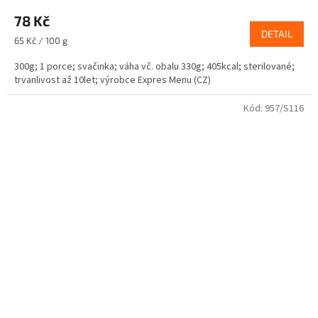
78 Kč
DETAIL
Měrná
65 Kč / 100 g
cena:
300g; 1 porce; svačinka; váha vč. obalu 330g; 405kcal; sterilované;
trvanlivost až 10let; výrobce Expres Menu (CZ)
Kód:
957/S116