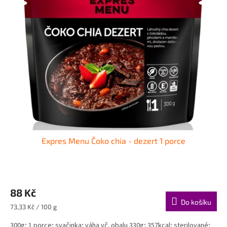
Expres Menu Čoko chia - dezert 1 porce
88 Kč
Do košíku
Měrná
73,33 Kč / 100 g
cena:
300g; 1 porce; svačinka; váha vč. obalu 330g; 357kcal; sterilované;