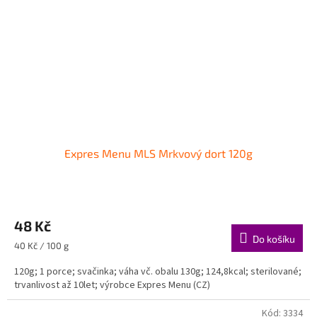
Expres Menu MLS Mrkvový dort 120g
48 Kč
Do košíku
Měrná
40 Kč / 100 g
cena:
120g; 1 porce; svačinka; váha vč. obalu 130g; 124,8kcal; sterilované;
trvanlivost až 10let; výrobce Expres Menu (CZ)
Kód:
3334