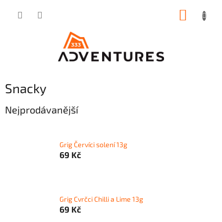
Přejít
NÁKUP
na
obsah
KOŠÍK
Snacky
Nejprodávanější
Grig Červíci solení 13g
69 Kč
Grig Cvrčci Chilli a Lime 13g
69 Kč