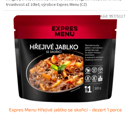
trvanlivost až 10let; výrobce Expres Menu (CZ)
Kód:
957/S117
Expres Menu Hřejivé jablko se skořicí - dezert 1 porce