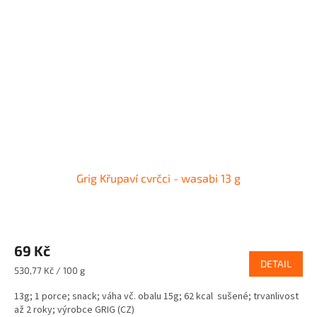
Grig Křupaví cvrčci - wasabi 13 g
69 Kč
DETAIL
Měrná
530,77 Kč / 100 g
cena:
13g; 1 porce; snack; váha vč. obalu 15g; 62 kcal sušené; trvanlivost
až 2 roky; výrobce GRIG (CZ)