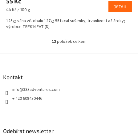
55 Kč
DETAIL
Měrná
44 Kč / 100 g
cena:
125g; váha vč. obalu 127g; 551kcal sušenky, trvanlivost až 3roky;
výrobce TREK'N EAT (D)
12
položek celkem
O
v
l
Z
á
á
d
p
a
a
Kontakt
c
t
í
info
@
333adventures.com
í
p
r
+ 420 608430446
v
k
y
v
ý
Odebírat newsletter
p
i