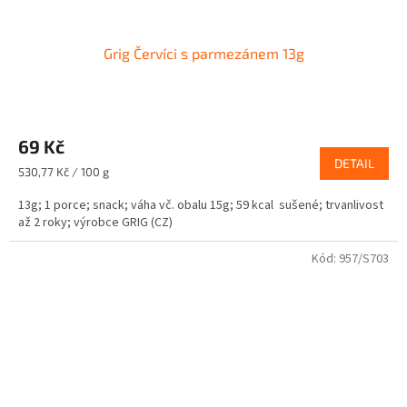
Grig Červíci s parmezánem 13g
69 Kč
DETAIL
Měrná
530,77 Kč / 100 g
cena:
13g; 1 porce; snack; váha vč. obalu 15g; 59 kcal sušené; trvanlivost
až 2 roky; výrobce GRIG (CZ)
Kód:
957/S703