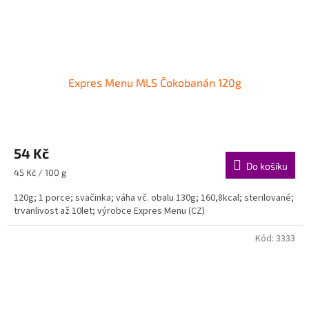
Expres Menu MLS Čokobanán 120g
54 Kč
Do košíku
Měrná
45 Kč / 100 g
cena:
120g; 1 porce; svačinka; váha vč. obalu 130g; 160,8kcal; sterilované;
trvanlivost až 10let; výrobce Expres Menu (CZ)
Kód:
3333