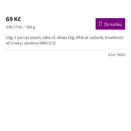
69 Kč
Do košíku
Měrná
530,77 Kč / 100 g
cena:
13g; 1 porce; snack; váha vč. obalu 15g; 59 kcal sušené; trvanlivost
až 2 roky; výrobce GRIG (CZ)
Kód:
9665