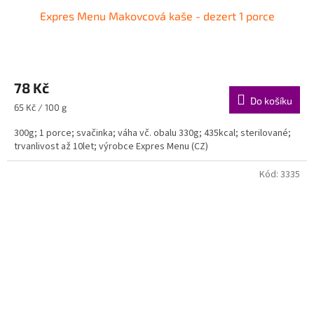
Expres Menu Makovcová kaše - dezert 1 porce
78 Kč
Do košíku
Měrná
65 Kč / 100 g
cena:
300g; 1 porce; svačinka; váha vč. obalu 330g; 435kcal; sterilované;
trvanlivost až 10let; výrobce Expres Menu (CZ)
Kód:
3335