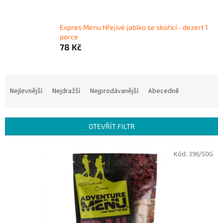
Expres Menu Hřejivé jablko se skořicí - dezert 1
porce
78 Kč
Ř
a
Nejlevnější
Nejdražší
Nejprodávanější
Abecedně
z
e
n
OTEVŘÍT FILTR
í
p
V
Kód:
396/50G
r
ý
o
p
d
i
u
s
k
p
t
r
ů