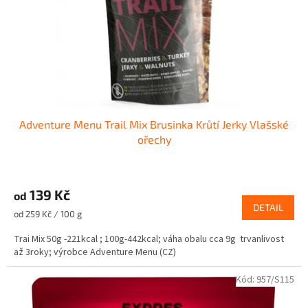
o
d
u
k
t
ů
Adventure Menu Trail Mix Brusinka Krůtí Jerky Vlašské
ořechy
139 Kč
od
DETAIL
Měrná
od 259 Kč / 100 g
cena:
Trai Mix 50g -221kcal ; 100g-442kcal; váha obalu cca 9g trvanlivost
až 3roky; výrobce Adventure Menu (CZ)
Kód:
957/S115