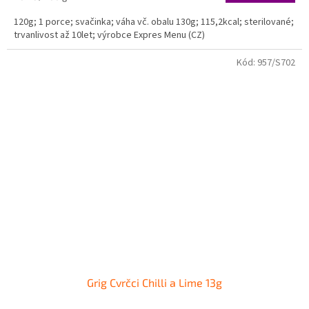
cena:
120g; 1 porce; svačinka; váha vč. obalu 130g; 115,2kcal; sterilované;
trvanlivost až 10let; výrobce Expres Menu (CZ)
Kód:
957/S702
Grig Cvrčci Chilli a Lime 13g