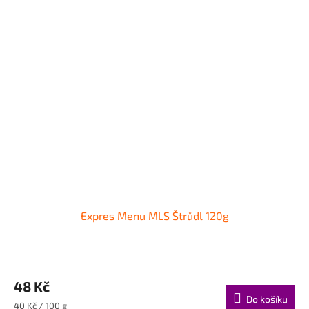
Expres Menu MLS Štrůdl 120g
48 Kč
Do košíku
Měrná
40 Kč / 100 g