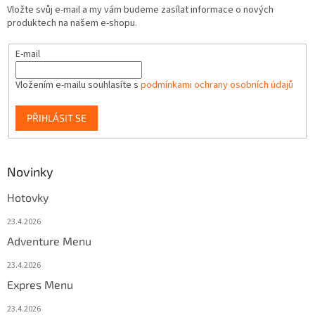
Vložte svůj e-mail a my vám budeme zasílat informace o nových
s
produktech na našem e-shopu.
u
E-mail
Vložením e-mailu souhlasíte s
podmínkami ochrany osobních údajů
PŘIHLÁSIT SE
Novinky
Hotovky
23.4.2026
Adventure Menu
23.4.2026
Expres Menu
23.4.2026