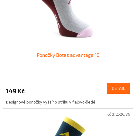
o
d
u
k
t
ů
Ponožky Botas advantage 18
DETAIL
149 Kč
Designové ponožky vyššího střihu v fialovo-šedé
Kód:
2526/36