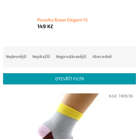
Ponožky Botas Elegant 10
149 Kč
Ř
a
Nejlevnější
Nejdražší
Nejprodávanější
Abecedně
z
e
n
OTEVŘÍT FILTR
í
p
V
Kód:
7409/36
r
ý
o
p
d
i
u
s
k
p
t
r
ů