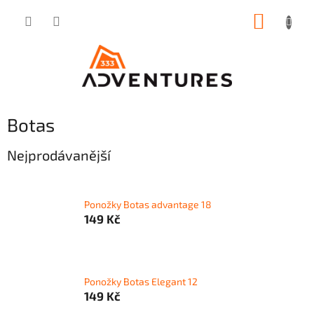
Přejít
NÁKUP
na
obsah
KOŠÍK
Botas
Nejprodávanější
Ponožky Botas advantage 18
149 Kč
Ponožky Botas Elegant 12
149 Kč