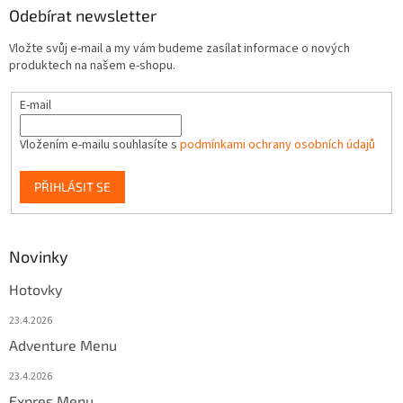
ý
Odebírat newsletter
p
i
Vložte svůj e-mail a my vám budeme zasílat informace o nových
s
produktech na našem e-shopu.
u
E-mail
Vložením e-mailu souhlasíte s
podmínkami ochrany osobních údajů
PŘIHLÁSIT SE
Novinky
Hotovky
23.4.2026
Adventure Menu
23.4.2026
Expres Menu