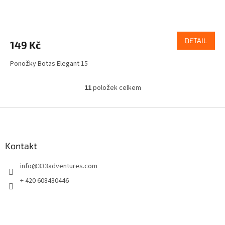
DETAIL
149 Kč
Ponožky Botas Elegant 15
11
položek celkem
O
v
l
Z
á
á
d
p
a
a
Kontakt
c
t
í
info
@
333adventures.com
í
p
r
+ 420 608430446
v
k
y
v