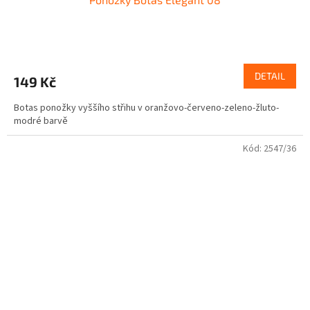
DETAIL
149 Kč
Botas ponožky vyššího střihu v oranžovo-červeno-zeleno-žluto-
modré barvě
Kód:
2547/36