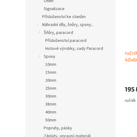
Oheň
Signalizace
Příslušenství ke stanům
Náhradní díly, šnůry, spony...
Šňůry, paracord
Příslušenství paracord
Hotové výrobky, sady Paracord
ruční
Spony
40x6
10mm
15mm
20mm
25mm
195 
30mm
ručník
38mm
40mm
50mm
Popruhy, pásky
Záplaty, opravný materiál