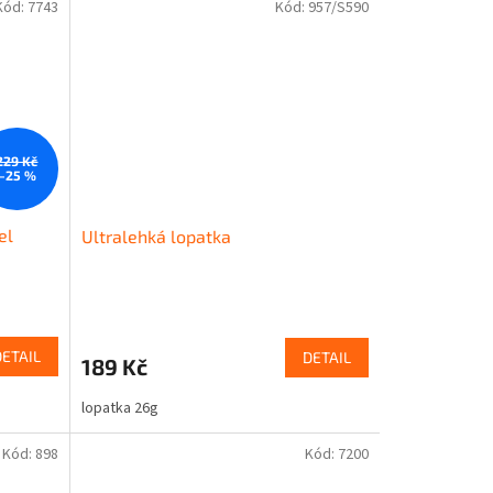
Kód:
7743
Kód:
957/S590
229 Kč
–25 %
el
Ultralehká lopatka
DETAIL
DETAIL
189 Kč
lopatka 26g
Kód:
898
Kód:
7200