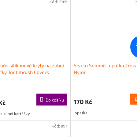
Kód:
7705
an´s silikonové kryty na zubní
Sea to Summit lopatka Trow
čky Toothbrush Covers
Nylon
Do košíku
170 Kč
Kč
lopatka
na zubní kartáčky
Kód:
897