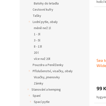
holící
Batohy do letadla
Cestovní kufry
Tašky
Lodní pytle, obaly
méně než 1l
1 - 3l
3 - 5l
8 - 13l
20 l
více naž 20l
Sea t
Pouzdra a Peněženky
Wilde
Příslušenství, visačky, obaly
Visačky, jmenovky
Zámky
99 
Stanování a kemping
Spaní
hygye
Spací pytle