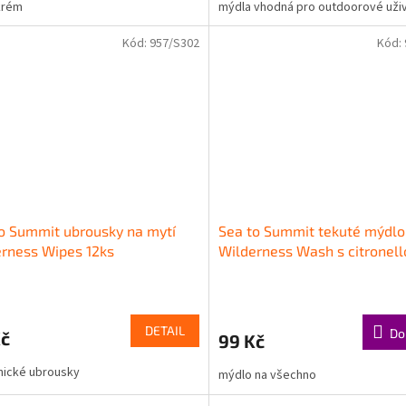
 krém
mýdla vhodná pro outdoorové uži
Kód:
957/S302
Kód:
o Summit ubrousky na mytí
Sea to Summit tekuté mýdlo
rness Wipes 12ks
Wilderness Wash s citronell
DETAIL
Do
Kč
99 Kč
nické ubrousky
mýdlo na všechno