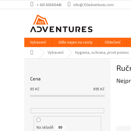
Přejít
+ 420 608430446
info@333adventures.com
na
obsah
Vybavení
Jídlo nejen na cesty
Oblečení
Domů
Vybavení
Hygiena, ochrana, první pomoc
P
Ručn
o
s
Cena
Nejpr
t
r
85
Kč
895
Kč
a
n
n
í
p
a
Na skladě
80
Ř