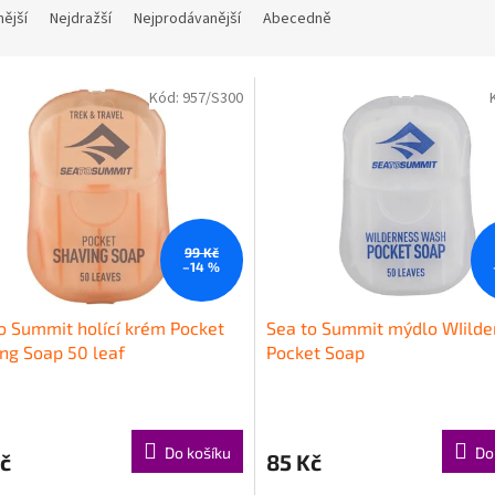
nější
Nejdražší
Nejprodávanější
Abecedně
Kód:
957/S300
99 Kč
–14 %
o Summit holící krém Pocket
Sea to Summit mýdlo WIilde
ng Soap 50 leaf
Pocket Soap
Do košíku
Do
č
85 Kč