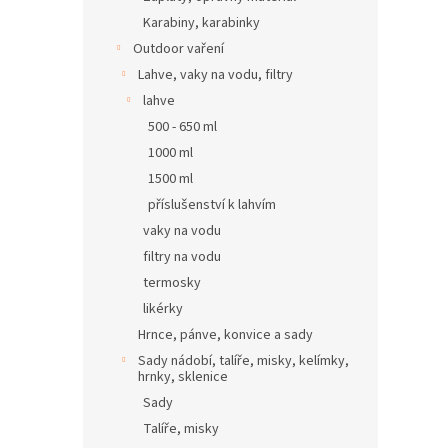
Karabiny, karabinky
Outdoor vaření
Lahve, vaky na vodu, filtry
lahve
500 - 650 ml
1000 ml
1500 ml
příslušenství k lahvím
vaky na vodu
filtry na vodu
termosky
likérky
Hrnce, pánve, konvice a sady
Sady nádobí, talíře, misky, kelímky,
hrnky, sklenice
Sady
Talíře, misky