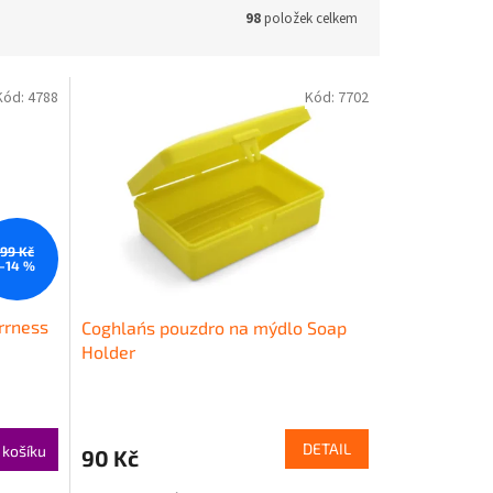
98
položek celkem
Kód:
4788
Kód:
7702
99 Kč
–14 %
rrness
Coghlan´s pouzdro na mýdlo Soap
Holder
DETAIL
 košíku
90 Kč