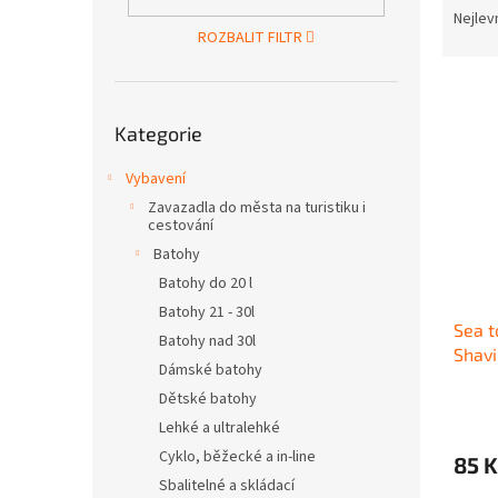
n
a
Nejlev
e
ROZBALIT FILTR
z
l
e
V
n
ý
Přeskočit
í
Kategorie
kategorie
p
p
i
r
Vybavení
s
o
Zavazadla do města na turistiku i
p
d
cestování
r
u
Batohy
o
k
d
Batohy do 20 l
t
u
ů
Batohy 21 - 30l
Sea t
k
Batohy nad 30l
Shavi
t
Dámské batohy
ů
Dětské batohy
Lehké a ultralehké
Cyklo, běžecké a in-line
85 K
Sbalitelné a skládací