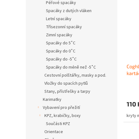
Péřové spacáky
Spacáky z dutých vláken
Letní spacáky
Třísezonní spacáky
Zimní spacáky
Spacáky do 5˚C
Spacáky do 0˚C
Spacáky do -5˚C
Coghl
Spacáky do méně než -5˚C
kartá
Cestovní polštářky, masky a pod.
Vložky do spacích pytlů
Stany, přístřešky a tarpy
Karimatky
110 
Vybavení pro přežití
KPZ, krabičky, boxy
kryty 
Součásti KPZ
Orientace