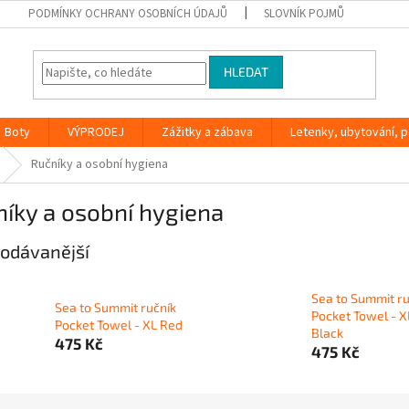
PODMÍNKY OCHRANY OSOBNÍCH ÚDAJŮ
SLOVNÍK POJMŮ
HLEDAT
Boty
VÝPRODEJ
Zážitky a zábava
Letenky, ubytování, po
Ručníky a osobní hygiena
íky a osobní hygiena
odávanější
Sea to Summit ru
Sea to Summit ručník
Pocket Towel - X
Pocket Towel - XL Red
Black
475 Kč
475 Kč