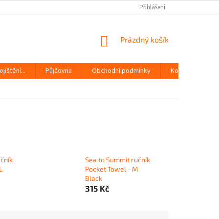
Přihlášení
NÁKUPNÍ
Prázdný košík
KOŠÍK
jištění...
Půjčovna
Obchodní podmínky
Kontakty
čník
Sea to Summit ručník
L
Pocket Towel - M
Black
315 Kč