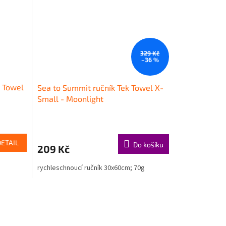
329 Kč
–36 %
 Towel
Sea to Summit ručník Tek Towel X-
Small - Moonlight
DETAIL
Do košíku
209 Kč
rychleschnoucí ručník 30x60cm; 70g