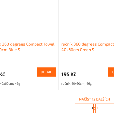
k 360 degrees Compact Towel
ručník 360 degrees Compact
0cm Blue S
40x60cm Green S
DETAIL
Kč
195 Kč
 40x60cm; 46g
ručník 40x60cm; 46g
NAČÍST 12 DALŠÍCH
S
1
9
O
t