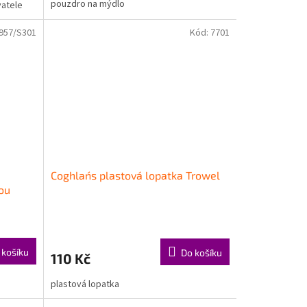
pouzdro na mýdlo
vatele
957/S301
Kód:
7701
Coghlan´s plastová lopatka Trowel
ou
 košíku
Do košíku
110 Kč
plastová lopatka