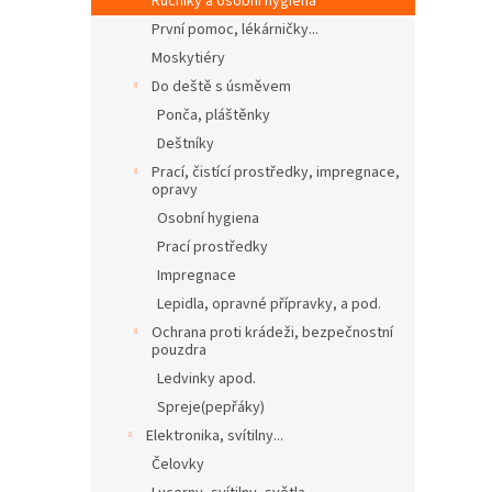
Ručníky a osobní hygiena
První pomoc, lékárničky...
Moskytiéry
Do deště s úsměvem
Ponča, pláštěnky
Deštníky
Prací, čistící prostředky, impregnace,
opravy
Osobní hygiena
Prací prostředky
Impregnace
Lepidla, opravné přípravky, a pod.
Ochrana proti krádeži, bezpečnostní
pouzdra
Ledvinky apod.
Spreje(pepřáky)
Elektronika, svítilny...
Čelovky