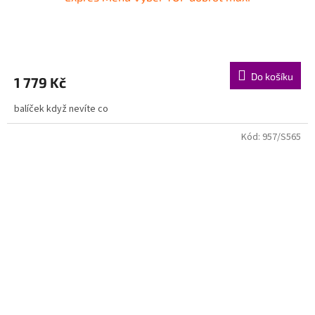
Do košíku
1 779 Kč
balíček když nevíte co
Kód:
957/S565