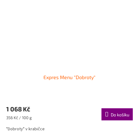
Expres Menu "Dobroty"
1 068 Kč
Do košíku
Měrná
356 Kč / 100 g
cena:
"Dobroty" v krabičce