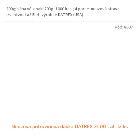
cena:
200g; váha vč. obalu 203g; 1000 kcal; 4 porce nouzová strava,
trvanlivost až 5let; výrobce DATREX (USA)
Kód:
8607
Nouzová potravinová dávka DATREX 2400 Cal. 12 ks