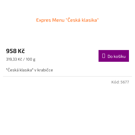
Expres Menu "Česká klasika"
958 Kč
Do košíku
Měrná
319,33 Kč / 100 g
cena:
"Česká klasika" v krabičce
Kód:
5677