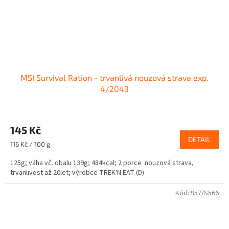
MSI Survival Ration - trvanlivá nouzová strava exp.
4/2043
145 Kč
DETAIL
Měrná
116 Kč / 100 g
cena:
125g; váha vč. obalu 139g; 484kcal; 2 porce nouzová strava,
trvanlivost až 20let; výrobce TREK'N EAT (D)
Kód:
957/S566