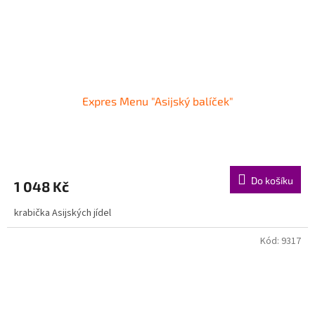
Expres Menu "Asijský balíček"
Do košíku
1 048 Kč
krabička Asijských jídel
Kód:
9317