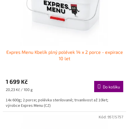
o
d
u
k
t
ů
Expres Menu Kbelík plný polévek 14 x 2 porce - expirace
10 let
1 699 Kč
Do košíku
Měrná
20,23 Kč / 100 g
cena:
14x 600g; 2 porce; polévka sterilované; trvanlivost až 10let;
výrobce Expres Menu (CZ)
Kód:
957/S757