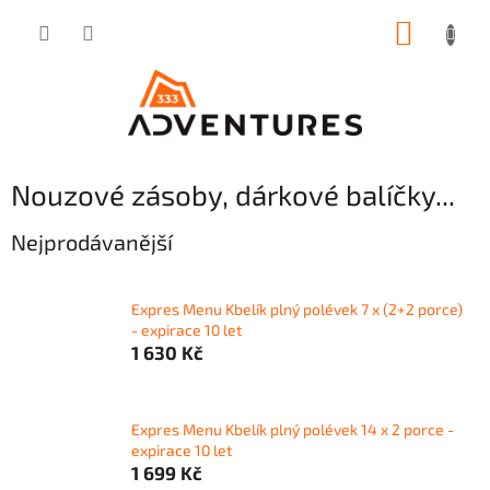
Přejít
NÁKUP
na
obsah
KOŠÍK
Nouzové zásoby, dárkové balíčky...
Nejprodávanější
Expres Menu Kbelík plný polévek 7 x (2+2 porce)
- expirace 10 let
1 630 Kč
Expres Menu Kbelík plný polévek 14 x 2 porce -
expirace 10 let
1 699 Kč