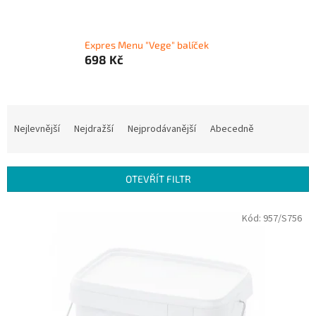
Expres Menu "Vege" balíček
698 Kč
Ř
a
Nejlevnější
Nejdražší
Nejprodávanější
Abecedně
z
e
n
OTEVŘÍT FILTR
í
p
V
Kód:
957/S756
r
ý
o
p
d
i
u
s
k
p
t
r
ů