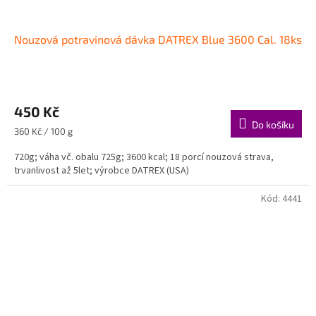
Nouzová potravinová dávka DATREX Blue 3600 Cal. 18ks
450 Kč
Do košíku
Měrná
360 Kč / 100 g
cena:
720g; váha vč. obalu 725g; 3600 kcal; 18 porcí nouzová strava,
trvanlivost až 5let; výrobce DATREX (USA)
Kód:
4441