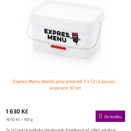
Expres Menu Kbelík plný polévek 7 x (2+2 porce) -
expirace 10 let
1 630 Kč
Do košíku
Měrná
19,40 Kč / 100 g
cena:
7x 2+2 porce polévky sterilované; trvanlivost až 10let; výrobce