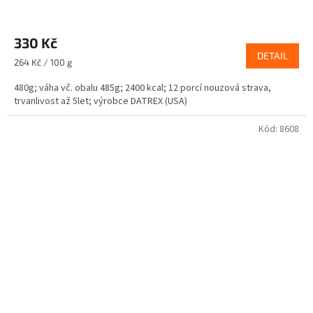
330 Kč
DETAIL
Měrná
264 Kč / 100 g
cena:
480g; váha vč. obalu 485g; 2400 kcal; 12 porcí nouzová strava,
trvanlivost až 5let; výrobce DATREX (USA)
Kód:
8608