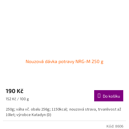
Nouzová dávka potravy NRG-M 250 g
190 Kč
Do košíku
Měrná
152 Kč / 100 g
cena:
250g; váha vč. obalu 256g; 1150kcal; nouzová strava, trvanlivost až
10let; výrobce Katadyn (D)
Kód:
8606