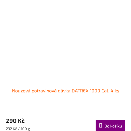
Nouzová potravinová dávka DATREX 1000 Cal. 4 ks
290 Kč
Do košíku
Měrná
232 Kč / 100 g