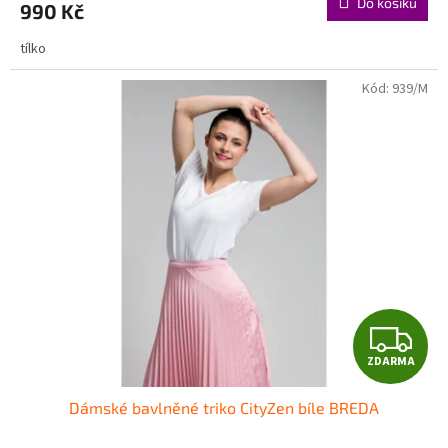
Do košíku
990 Kč
tílko
Kód:
939/M
Z
ZDARMA
D
Dámské bavlněné triko CityZen bíle BREDA
A