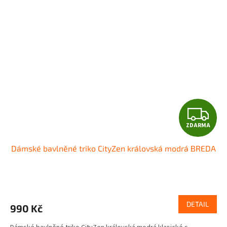
Z
ZDARMA
D
Dámské bavlněné triko CityZen královská modrá BREDA
A
R
M
DETAIL
990 Kč
A