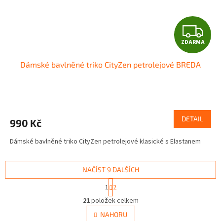
Z
ZDARMA
D
Dámské bavlněné triko CityZen petrolejové BREDA
A
R
M
DETAIL
990 Kč
A
Dámské bavlněné triko CityZen petrolejové klasické s Elastanem
NAČÍST 9 DALŠÍCH
S
1
2
t
O
r
21
položek celkem
v
á
l
NAHORU
n