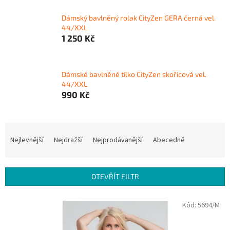
Dámský bavlněný rolak CityZen GERA černá vel.
44/XXL
1 250 Kč
Dámské bavlněné tílko CityZen skořicová vel.
44/XXL
990 Kč
Ř
a
Nejlevnější
Nejdražší
Nejprodávanější
Abecedně
z
e
n
OTEVŘÍT FILTR
í
p
V
Kód:
5694/M
r
ý
o
p
d