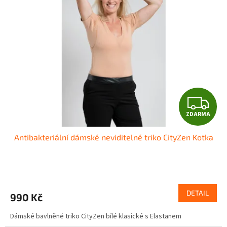
i
u
s
k
p
t
r
ů
o
d
u
k
t
Z
ů
ZDARMA
D
Antibakteriální dámské neviditelné triko CityZen Kotka
A
R
M
DETAIL
990 Kč
A
Dámské bavlněné triko CityZen bílé klasické s Elastanem