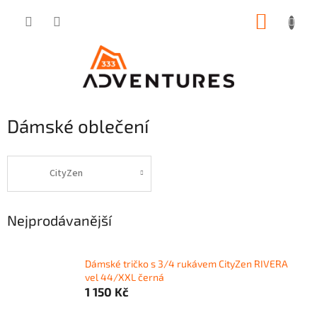
Přejít
NÁKUP
na
obsah
KOŠÍK
Dámské oblečení
CityZen
Nejprodávanější
Dámské tričko s 3/4 rukávem CityZen RIVERA
vel 44/XXL černá
1 150 Kč