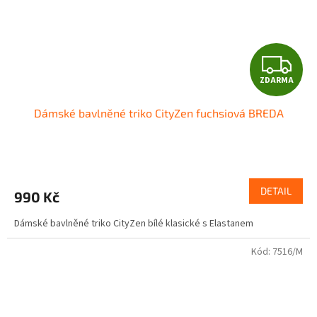
Z
ZDARMA
D
Dámské bavlněné triko CityZen fuchsiová BREDA
A
R
M
DETAIL
990 Kč
A
Dámské bavlněné triko CityZen bílé klasické s Elastanem
Kód:
7516/M