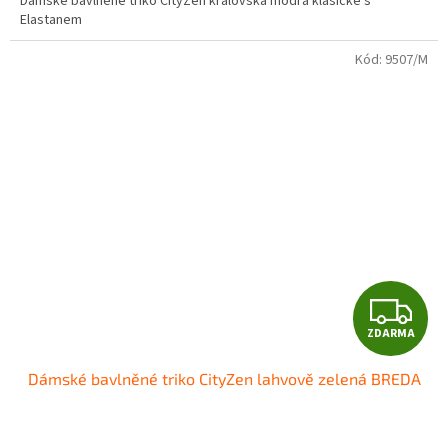
Dámské bavlněné triko CityZen královská modrá klasické s
Elastanem
Kód:
9507/M
Z
ZDARMA
D
Dámské bavlněné triko CityZen lahvově zelená BREDA
A
R