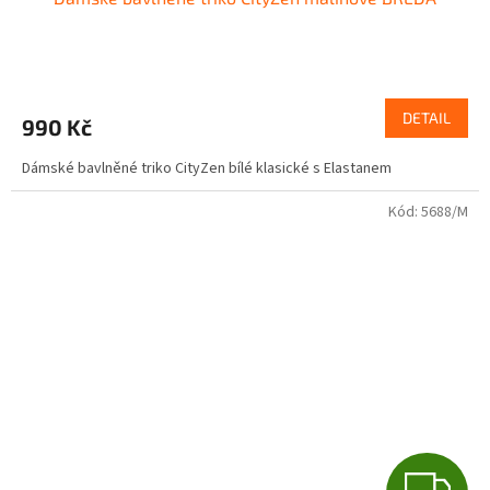
A
R
M
DETAIL
990 Kč
A
Dámské bavlněné triko CityZen bílé klasické s Elastanem
Kód:
5688/M
Z