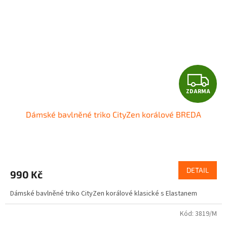
Z
ZDARMA
D
Dámské bavlněné triko CityZen korálové BREDA
A
R
M
DETAIL
990 Kč
A
Dámské bavlněné triko CityZen korálové klasické s Elastanem
Kód:
3819/M