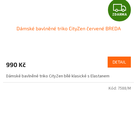
Z
ZDARMA
D
Dámské bavlněné triko CityZen červené BREDA
A
R
M
DETAIL
990 Kč
A
Dámské bavlněné triko CityZen bílé klasické s Elastanem
Kód:
7588/M