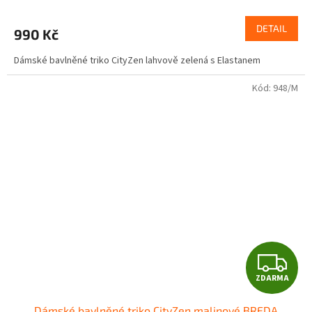
M
DETAIL
990 Kč
A
Dámské bavlněné triko CityZen lahvově zelená s Elastanem
Kód:
948/M
Z
ZDARMA
D
Dámské bavlněné triko CityZen malinové BREDA