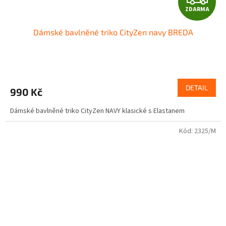
ZDARMA
D
Dámské bavlněné triko CityZen navy BREDA
A
R
M
DETAIL
990 Kč
A
Dámské bavlněné triko CityZen NAVY klasické s Elastanem
Kód:
2325/M