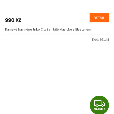
R
M
DETAIL
990 Kč
A
Dámské bavlněné triko CityZen bílé klasické s Elastanem
Kód:
951/M
Z
ZDARMA