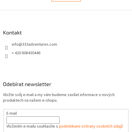
á
k
d
o
v
Z
a
á
c
á
n
í
p
í
p
a
Kontakt
r
t
v
info
@
333adventures.com
í
k
y
+ 420 608430446
v
ý
p
i
s
Odebírat newsletter
u
Vložte svůj e-mail a my vám budeme zasílat informace o nových
produktech na našem e-shopu.
E-mail
Vložením e-mailu souhlasíte s
podmínkami ochrany osobních údajů