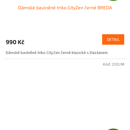
D
Dámské bavlněné triko CityZen černé BREDA
A
R
M
DETAIL
990 Kč
A
Dámské bavlněné triko CityZen černé klasické s Elastanem
Kód:
2331/M