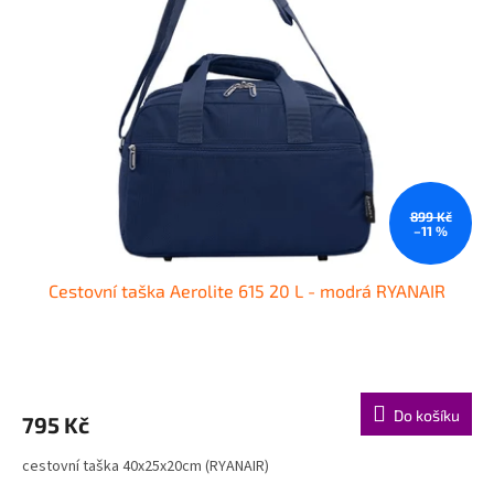
i
r
s
o
p
d
r
u
o
k
d
t
u
ů
k
t
ů
899 Kč
–11 %
Cestovní taška Aerolite 615 20 L - modrá RYANAIR
Do košíku
795 Kč
cestovní taška 40x25x20cm (RYANAIR)