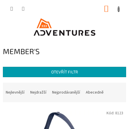
Přejít
NÁKUP
na
obsah
KOŠÍK
MEMBER'S
OTEVŘÍT FILTR
Ř
a
Nejlevnější
Nejdražší
Nejprodávanější
Abecedně
z
e
V
n
Kód:
8123
ý
í
p
p