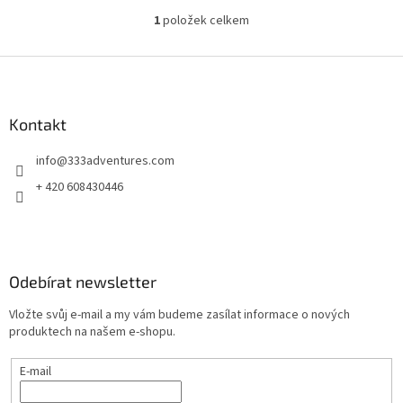
1
položek celkem
O
v
l
Z
á
á
d
p
a
a
Kontakt
c
t
í
info
@
333adventures.com
í
p
r
+ 420 608430446
v
k
y
v
ý
Odebírat newsletter
p
i
Vložte svůj e-mail a my vám budeme zasílat informace o nových
s
produktech na našem e-shopu.
u
E-mail