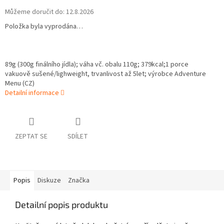
Můžeme doručit do:
12.8.2026
Položka byla vyprodána…
89g (300g finálního jídla);
váha vč. obalu 110g;
379
kcal;1 porce
vakuově sušené/lighweight, trvanlivost až 5let; výrobce Adventure
Menu (CZ)
Detailní informace
ZEPTAT SE
SDÍLET
Popis
Diskuze
Značka
Detailní popis produktu