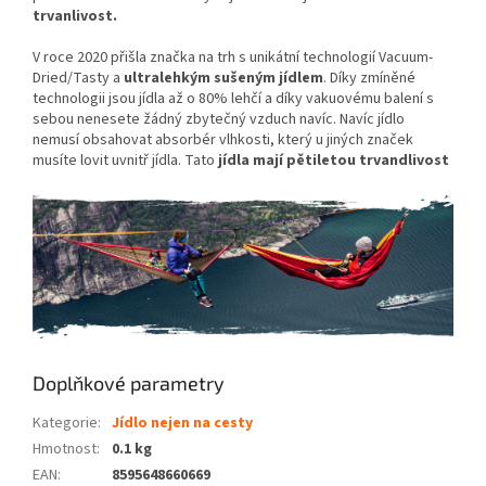
trvanlivost.
V roce 2020 přišla značka na trh s unikátní technologií Vacuum-
Dried/Tasty a
ultralehkým sušeným jídlem
. Díky zmíněné
technologii jsou jídla až o 80% lehčí a díky vakuovému balení s
sebou nenesete žádný zbytečný vzduch navíc. Navíc jídlo
nemusí obsahovat absorbér vlhkosti, který u jiných značek
musíte lovit uvnitř jídla. Tato
jídla mají pětiletou trvandlivost
Doplňkové parametry
Kategorie
:
Jídlo nejen na cesty
Hmotnost
:
0.1 kg
EAN
:
8595648660669