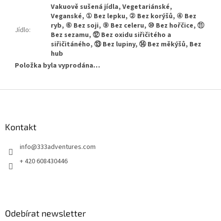
Vakuově sušená jídla, Vegetariánské,
Veganské, ① Bez lepku, ② Bez korýšů, ④ Bez
ryb, ⑥ Bez soji, ⑨ Bez celeru, ⑩ Bez hořčice, ⑪
Jídlo
:
Bez sezamu, ⑫ Bez oxidu siřičitého a
siřičitáného, ⑬ Bez lupiny, ⑭ Bez měkýšů, Bez
hub
Položka byla vyprodána…
Z
á
p
a
Kontakt
t
info
@
333adventures.com
í
+ 420 608430446
Odebírat newsletter