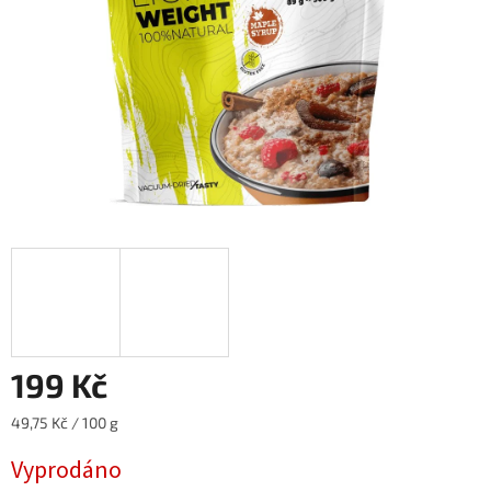
199 Kč
Měrná
49,75 Kč / 100 g
cena:
Vyprodáno