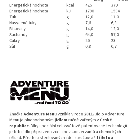
Energetická hodnota
kcal
426
379
Energetická hodnota
kJ
1780
1584
Tuk
g
12,0
11,0
Nasycené tuky
g
7,6
6,8
Bílkoviny
g
14,0
12,0
Sacharidy
g
64,0
57,0
Cukry
g
26
23
Sůl
g
0,8
0,7
Značka
Adventure Menu
vznikla v roce
2011.
Jídlo Adventure
Menu je plnohodnotným
jídlem
ručně vařeným v
České
republice
. Díky speciální celosvětově patentované technologii
je toto jídlo připraveno zcela bez konzervantů a chemických
přísad. Přesto u sterilovaných jídel zaručuje až
tříletou