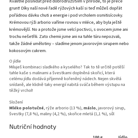
Kvalitně posnídat před dobrodružstvím v přírodě, to je přece
grunt! Díky naší nové řadě rýžových kaší si teď můžeš dopřát
pořádnou dávku chuti a energie i pod vrcholem osmitisícovky.
Krémovou rýži arborio vaříme rovnou v mléce, aby byla ještě
krémovější. No a protože jsme velcí poctivci, s ovocem jsme ani
trochu nešetřili. Zato chemii jsme ani na tuhle túru nepozvali,
takže žádné umělotiny – sladíme jenom javorovým sirupem nebo
kokosovým cukrem.
O jídle
Miluješ kombinaci sladkého a kyselého? Tak to tě určitě potěší
tahle kaše s malinami a švestkami doplněná skořicí, která
celému jídlu dodává příjemně kořeněný nádech. Nejen skvělá
snídaně, ale klidně taky energií nabitá sváča během výstupu na
těžký vrchol!
Složení
Mléko polotučné
, rýže arborio (13 %),
máslo
, javorový sirup,
švestky (7,8 %), maliny (4,2 %), skořice mletá (1,1 %), sůl
Nutriční hodnoty
100 g
Jídlo