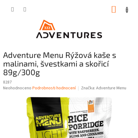
Přejít
NÁKUP
na
obsah
KOŠÍK
Adventure Menu Rýžová kaše s
malinami, švestkami a skořicí
89g/300g
8287
Průměrné
Neohodnoceno
Podrobnosti hodnocení
Značka:
Adventure Menu
hodnocení
produktu
je
0,0
z
5
hvězdiček.