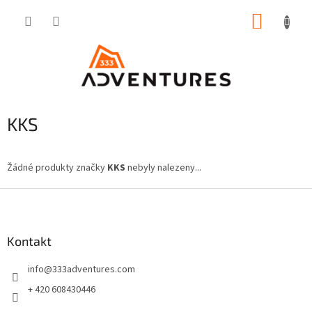
Přejít
NÁKUP
na
obsah
KOŠÍK
KKS
Žádné produkty značky
KKS
nebyly nalezeny...
Z
á
p
a
Kontakt
t
info
@
333adventures.com
í
+ 420 608430446