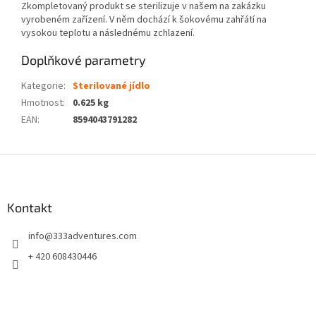
Zkompletovaný produkt se sterilizuje v našem na zakázku
vyrobeném zařízení. V něm dochází k šokovému zahřátí na
vysokou teplotu a následnému zchlazení.
Doplňkové parametry
Kategorie
:
Sterilované jídlo
Hmotnost
:
0.625 kg
EAN
:
8594043791282
Z
á
p
a
Kontakt
t
info
@
333adventures.com
í
+ 420 608430446