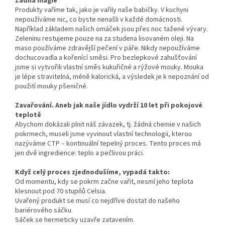
Žádná magie
Produkty vaříme tak, jako je vařily naše babičky. V kuchyni
nepoužíváme nic, co byste nenašli v každé domácnosti.
Například základem našich omáček jsou přes noc tažené vývary.
Zeleninu restujeme pouze na za studena lisovaném oleji. Na
maso používáme zdravější pečení v páře. Nikdy nepoužíváme
dochucovadla a kořenící směsi. Pro bezlepkové zahušťování
jsme si vytvořili vlastní směs kukuřičné a rýžové mouky. Mouka
je lépe stravitelná, méně kalorická, a výsledek je k nepoznání od
použití mouky pšeničné.
Zavařování. Aneb jak naše jídlo vydrží 10 let při pokojové
teplotě
Abychom dokázali plnit náš závazek, tj. žádná chemie v našich
pokrmech, museli jsme vyvinout vlastní technologii, kterou
nazýváme CTP – kontinuální tepelný proces. Tento proces má
jen dvě ingredience: teplo a pečlivou práci.
Když celý proces zjednodušíme, vypadá takto:
Od momentu, kdy se pokrm začne vařit, nesmí jeho teplota
klesnout pod 70 stupňů Celsia.
Uvařený produkt se musí co nejdříve dostat do našeho
bariérového sáčku.
Sáček se hermeticky uzavře zatavením.