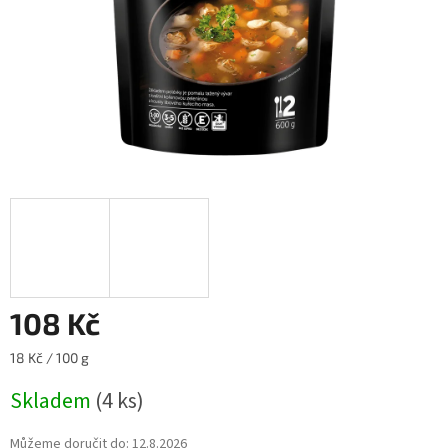
108 Kč
Měrná
18 Kč / 100 g
cena:
Skladem
(4 ks)
Můžeme doručit do:
12.8.2026