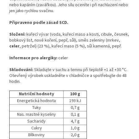
nebo kapáním (zavářkou). Jeho sílu oceníte i při nachlazení nebo
jen jako rychlou svačinu.
Připraveno podle zásad SCD.
Složení:
kuřecí vývar (voda, kuřecí maso a kosti, cibule, česnek,
bobkový list, nové koření, pepř, sůl), směs zeleniny (mrkev,
celer
, petržel) (23 %), kuřecí maso (5 %), sůl kamenná, pepř.
Informace pro alergiky:
celer
Skladování:
Skladujte v suchu a temnu při teplotě +1 až +30 °C.
Otevřený výrobek uskladněte v chladničce a spotřebujte do 48
hodin.
Nutriční hodnoty
100 g
Energetická hodnota
193 kJ
Tuky
0,7 g
Nas. mastné kyseliny
0,1 g
Sacharidy
4,7 g
Cukry
1,0 g
Bílkoviny
2,0 g