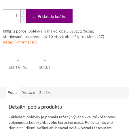
Přidat do košíku
600g; 2 porce; polévka; váha vč. obalu 630g; 276kcal;
sterilované; trvanlivost až 10let; výrobce Expres Menu (CZ)
Detailní informace
ZEPTAT SE
SDÍLET
Popis
Diskuze
Značka
Detailní popis produktu
Základem polévky je pomalu tažený vývar s kvalitní kořenovou
zeleninou a kousky libového kuřecího masa. Polévku můžete
doplnit nudlemi, vašimi oblíbenými polévkovými těstovinami