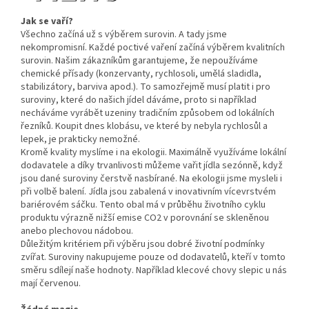
Jak se vaří?
Všechno začíná už s výběrem surovin. A tady jsme
nekompromisní. Každé poctivé vaření začíná výběrem kvalitních
surovin. Našim zákazníkům garantujeme, že nepoužíváme
chemické přísady (konzervanty, rychlosoli, umělá sladidla,
stabilizátory, barviva apod.). To samozřejmě musí platit i pro
suroviny, které do našich jídel dáváme, proto si například
necháváme vyrábět uzeniny tradičním způsobem od lokálních
řezníků. Koupit dnes klobásu, ve které by nebyla rychlosůl a
lepek, je prakticky nemožné.
Kromě kvality myslíme i na ekologii. Maximálně využíváme lokální
dodavatele a díky trvanlivosti můžeme vařit jídla sezónně, když
jsou dané suroviny čerstvě nasbírané. Na ekologii jsme mysleli i
při volbě balení. Jídla jsou zabalená v inovativním vícevrstvém
bariérovém sáčku. Tento obal má v průběhu životního cyklu
produktu výrazně nižší emise CO2 v porovnání se skleněnou
anebo plechovou nádobou.
Důležitým kritériem při výběru jsou dobré životní podmínky
zvířat. Suroviny nakupujeme pouze od dodavatelů, kteří v tomto
směru sdílejí naše hodnoty. Například klecové chovy slepic u nás
mají červenou.