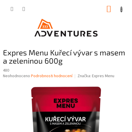
Přejít
NÁKUP
na
obsah
KOŠÍK
Expres Menu Kuřecí vývar s masem
a zeleninou 600g
480
Průměrné
Neohodnoceno
Podrobnosti hodnocení
Značka:
Expres Menu
hodnocení
produktu
je
0,0
z
5
hvězdiček.