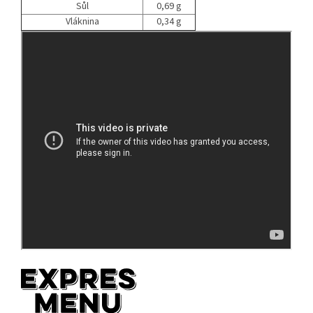
Sůl
0,69 g
Vláknina
0,34 g