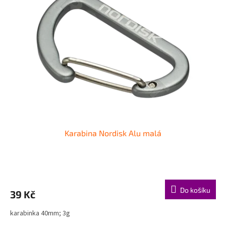
i
r
s
o
p
d
r
u
o
k
d
t
u
ů
k
t
ů
Karabina Nordisk Alu malá
Do košíku
39 Kč
karabinka 40mm; 3g