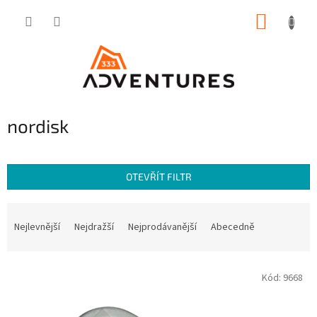
Přejít
NÁKUP
na
obsah
KOŠÍK
nordisk
OTEVŘÍT FILTR
Ř
a
Nejlevnější
Nejdražší
Nejprodávanější
Abecedně
z
e
V
n
Kód:
9668
ý
í
p
p