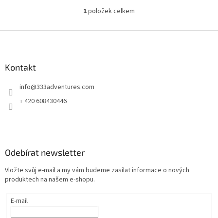
1
položek celkem
O
v
l
Z
á
á
d
p
a
a
Kontakt
c
t
í
info
@
333adventures.com
í
p
r
+ 420 608430446
v
k
y
v
ý
Odebírat newsletter
p
i
Vložte svůj e-mail a my vám budeme zasílat informace o nových
s
produktech na našem e-shopu.
u
E-mail