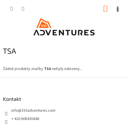
Přejít
NÁKUP
na
obsah
KOŠÍK
TSA
Žádné produkty značky
TSA
nebyly nalezeny...
Z
á
p
a
Kontakt
t
info
@
333adventures.com
í
+ 420 608430446