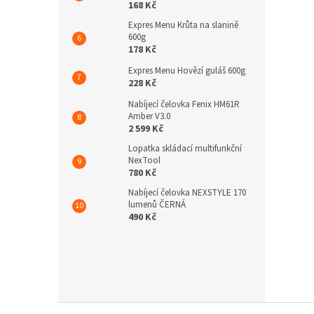
168 Kč
Expres Menu Krůta na slanině
600g
178 Kč
Expres Menu Hovězí guláš 600g
228 Kč
Nabíjecí čelovka Fenix HM61R
Amber V3.0
2 599 Kč
Lopatka skládací multifunkční
NexTool
780 Kč
Nabíjecí čelovka NEXSTYLE 170
lumenů ČERNÁ
490 Kč
Z