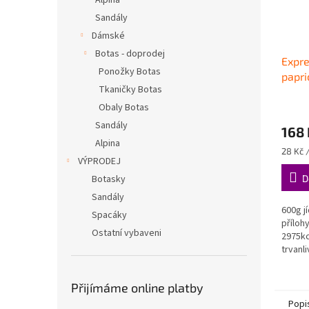
Alpina
Sandály
Dámské
Botas - doprodej
Expr
Ponožky Botas
papri
Tkaničky Botas
Obaly Botas
Sandály
168 
Alpina
Měrná
28 Kč 
VÝPRODEJ
cena:
Botasky
D
Sandály
600g j
Spacáky
příloh
Ostatní vybaveni
2975kc
trvanl
Expres
Přijímáme online platby
Popi