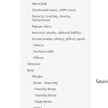
n
Hlavní jídla
e
Sterilované maso, 100% maso
l
Deserty, Svačinky, Snacky,
Občerstvení
Nápoje, káva...
Nouzové zásoby, dárkové balíčky...
Dochucovadla, ohřevy, příbory apod.
Ohřevy
Dochucovadla
Příbory
Oblečení
Boty
Pánské
Souvi
Botas - doprodej
Ponožky Botas
Tkaničky Botas
Obaly Botas