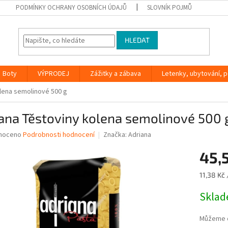
PODMÍNKY OCHRANY OSOBNÍCH ÚDAJŮ
SLOVNÍK POJMŮ
HLEDAT
Boty
VÝPRODEJ
Zážitky a zábava
Letenky, ubytování, po
lena semolinové 500 g
ana Těstoviny kolena semolinové 500 
né
noceno
Podrobnosti hodnocení
Značka:
Adriana
ní
45,
u
Měrná
11,38 Kč 
cena:
Skla
ek.
Můžeme d