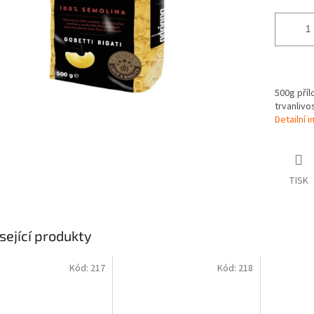
500g příl
trvanlivo
Detailní 
TISK
sející produkty
Kód:
217
Kód:
218