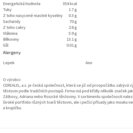
Energetická hodnota
354 kcal
Tuky
1.7 g
Z toho nasycené mastné kyseliny
0.3 g
Sacharidy
70 g
Z toho cukry
2.8 g
Vláknina
5.9 g
Bílkoviny
13.1 g
Sůl
0.01 g
Alergeny
Lepek
Ano
O výrobci:
CEREALIS, a.s. je česká společnost, která se již od prvopočátku zabývá 
těstovin podle tradičních postupů. Firma má pod křídly několik značek jak
Zátkovy, Adriana nebo Rosické těstoviny. V sortimentu společnosti nale
široké portfolio různých tvarů těstovin, ale i pečící přísady jako mouku n
a krupičku.