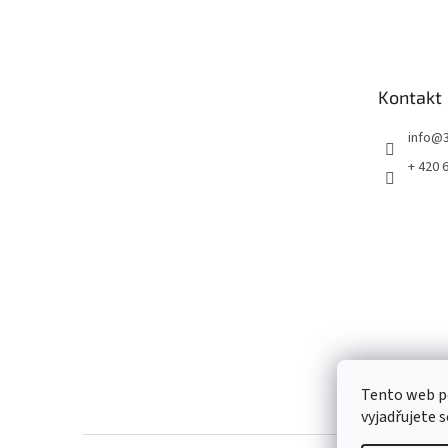
á
p
a
t
Kontakt
í
info
@
+ 420 
Tento web p
vyjadřujete s