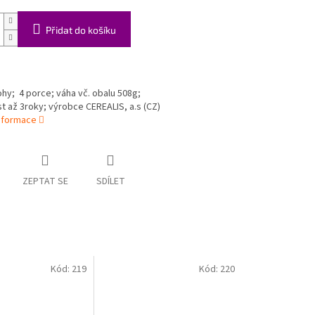
Přidat do košíku
ohy; 4 porce; váha vč. obalu 508g;
st až 3roky; výrobce CEREALIS, a.s (CZ)
informace
ZEPTAT SE
SDÍLET
Kód:
219
Kód:
220