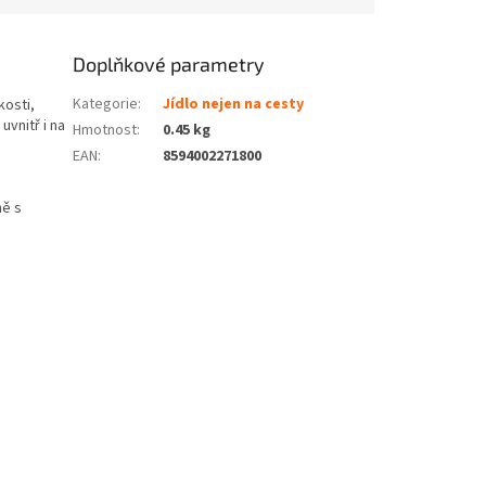
Doplňkové parametry
Kategorie
:
Jídlo nejen na cesty
kosti,
vnitř i na
Hmotnost
:
0.45 kg
EAN
:
8594002271800
ně s