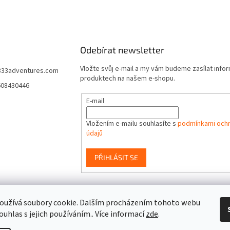
Odebírat newsletter
Vložte svůj e-mail a my vám budeme zasílat info
333adventures.com
produktech na našem e-shopu.
608430446
E-mail
Vložením e-mailu souhlasíte s
podmínkami ochr
údajů
PŘIHLÁSIT SE
event333
oužívá soubory cookie. Dalším procházením tohoto webu
ouhlas s jejich používáním.. Více informací
zde
.