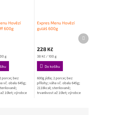
enu Hovězí
Expres Menu Hovězí
ff 600g
guláš 600g
Další
produkt
228 Kč
Měrná
100 g
38 Kč / 100 g
cena:
šíku
Do košíku
 2 porce; bez
600g jídla; 2 porce; bez
ha vč. obalu 645g;
přílohy; váha vč. obalu 645g;
terilované;
2118kcal; sterilované;
 až 10let; výrobce
trvanlivost až 10let; výrobce
u (CZ)
Expres Menu (CZ)