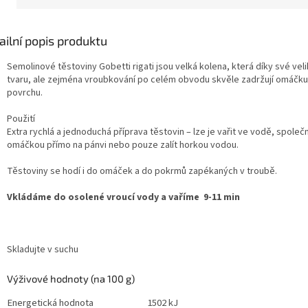
ailní popis produktu
Semolinové těstoviny Gobetti rigati jsou velká kolena, která díky své veli
tvaru, ale zejména vroubkování po celém obvodu skvěle zadržují omáčku u
povrchu.
Použití
Extra rychlá a jednoduchá příprava těstovin – lze je vařit ve vodě, společ
omáčkou přímo na pánvi nebo pouze zalít horkou vodou.
Těstoviny se hodí i do omáček a do pokrmů zapékaných v troubě.
Vkládáme do osolené vroucí vody a vaříme 9-11 min
Skladujte v suchu
Výživové hodnoty (na 100 g)
Energetická hodnota
1502 kJ