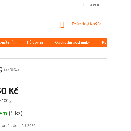
Přihlášení
NÁKUPNÍ
Prázdný košík
KOŠÍK
jištění...
Půjčovna
Obchodní podmínky
Kontakty
g
957/S415
50 Kč
/ 100 g
dem
(5 ks)
oručit do:
12.8.2026