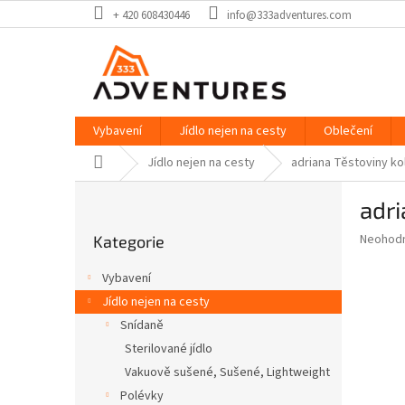
Přejít
+ 420 608430446
info@333adventures.com
na
obsah
Vybavení
Jídlo nejen na cesty
Oblečení
Domů
Jídlo nejen na cesty
adriana Těstoviny ko
P
adri
o
Přeskočit
s
Průměr
Neohod
Kategorie
kategorie
t
hodnoce
r
produkt
Vybavení
a
je
Jídlo nejen na cesty
0,0
n
z
Snídaně
n
5
í
Sterilované jídlo
hvězdič
p
Vakuově sušené, Sušené, Lightweight
a
Polévky