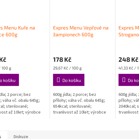
es Menu Kuře na
Expres Menu Vepřové na
Expres M
ce 600g
žampionech 600g
Strogano
Kč
178 Kč
248 Kč
Měrná
Měrná
/ 100 g
29,67 Kč / 100 g
41,33 Kč / 
cena:
cena:
o košíku
Do košíku
Do ko
ídla; 2 porce; bez
600g jídla; 2 porce; bez
600g jídla;
y; váha vč. obalu 645g;
přílohy; váha vč. obalu 645g;
přílohy; vá
al; sterilované;
654kcal; sterilované;
2040kcal; s
ivost až 10let; výrobce
trvanlivost až 10let; výrobce
trvanlivost
 Menu (CZ)
Expres Menu (CZ)
Expres Men
s
Diskuze