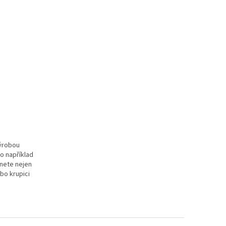
výrobou
o například
znete nejen
ebo krupici