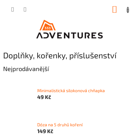
Přejít
NÁKUP
na
obsah
KOŠÍK
Doplňky, kořenky, příslušenství
Nejprodávanější
Minimalistická silokonová chňapka
49 Kč
Dóza na 5 druhů koření
149 Kč