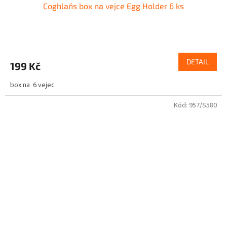
Coghlan´s box na vejce Egg Holder 6 ks
DETAIL
199 Kč
box na 6 vejec
Kód:
957/S580