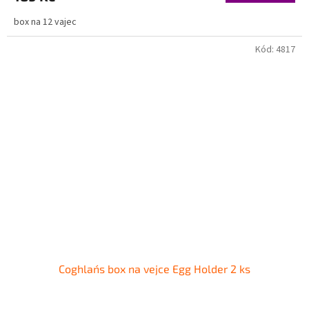
box na 12 vajec
Kód:
4817
Coghlan´s box na vejce Egg Holder 2 ks