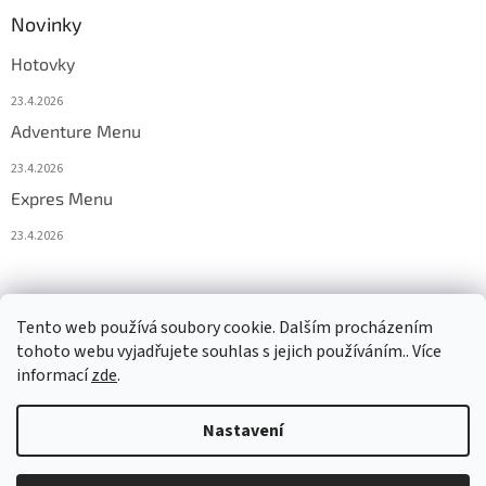
Novinky
Hotovky
23.4.2026
Adventure Menu
23.4.2026
Expres Menu
23.4.2026
event333
Tento web používá soubory cookie. Dalším procházením
tohoto webu vyjadřujete souhlas s jejich používáním.. Více
informací
zde
.
Vytvořil Shoptet
Nastavení
Copyright 2026
www.333adventures.com
. Všechna práva