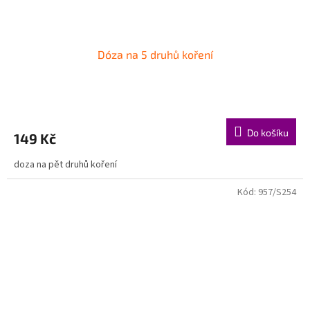
Dóza na 5 druhů koření
Do košíku
149 Kč
doza na pět druhů koření
Kód:
957/S254