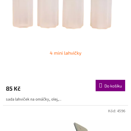
o
d
u
k
t
ů
4 mini lahvičky
Do košíku
85 Kč
sada lahviček na omáčky, olej,...
Kód:
4596