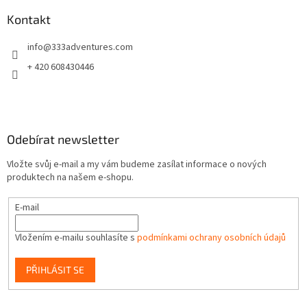
í
p
í
p
a
Kontakt
r
t
v
info
@
333adventures.com
í
k
y
+ 420 608430446
v
ý
p
i
s
Odebírat newsletter
u
Vložte svůj e-mail a my vám budeme zasílat informace o nových
produktech na našem e-shopu.
E-mail
Vložením e-mailu souhlasíte s
podmínkami ochrany osobních údajů
PŘIHLÁSIT SE