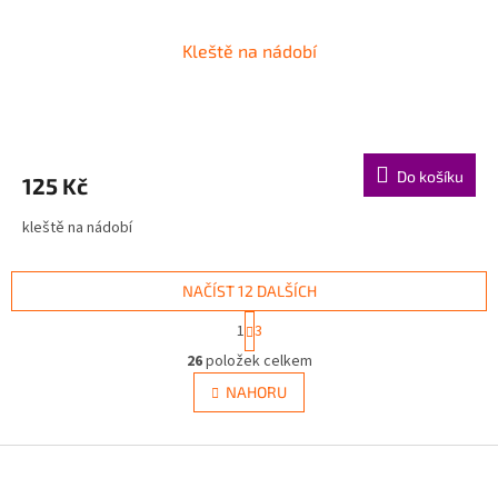
Kleště na nádobí
Do košíku
125 Kč
kleště na nádobí
NAČÍST 12 DALŠÍCH
S
1
3
t
O
r
26
položek celkem
v
á
l
NAHORU
n
á
k
d
o
v
Z
a
á
c
á
n