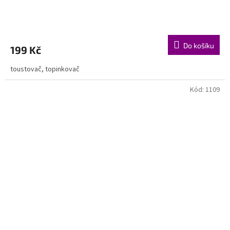
Do košíku
199 Kč
toustovač, topinkovač
Kód:
1109