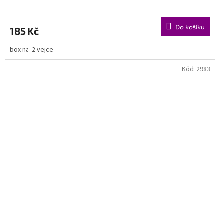
Do košíku
185 Kč
box na 2 vejce
Kód:
2983