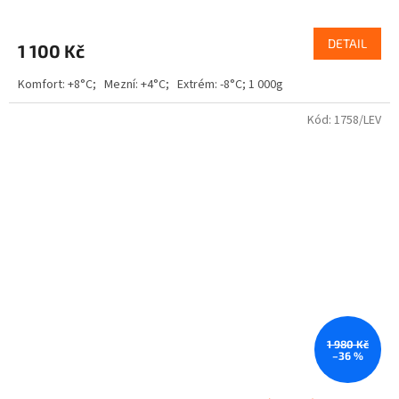
DETAIL
1 100 Kč
Komfort: +8°C; Mezní: +4°C; Extrém: -8°C; 1 000g
Kód:
1758/LEV
1 980 Kč
–36 %