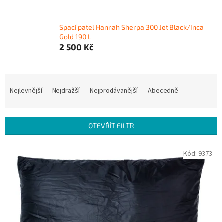
Spací patel Hannah Sherpa 300 Jet Black/Inca
Gold 190 L
2 500 Kč
Ř
a
Nejlevnější
Nejdražší
Nejprodávanější
Abecedně
z
e
n
OTEVŘÍT FILTR
í
p
V
Kód:
9373
r
ý
o
p
d
i
u
s
k
p
t
r
ů