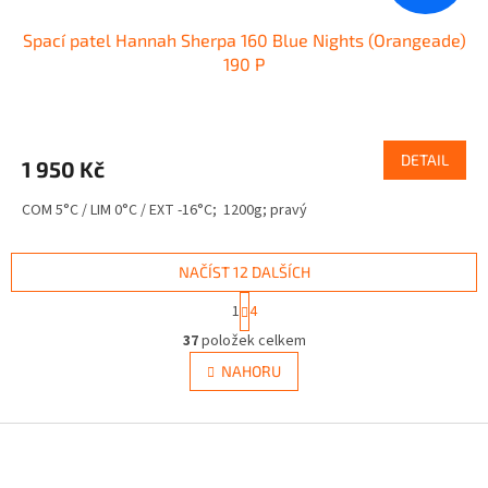
Spací patel Hannah Sherpa 160 Blue Nights (Orangeade)
190 P
DETAIL
1 950 Kč
COM 5°C / LIM 0°C / EXT -16°C; 1200g; pravý
NAČÍST 12 DALŠÍCH
S
1
4
t
O
r
37
položek celkem
v
á
l
NAHORU
n
á
k
d
o
v
Z
a
á
c
á
n
í
p
í