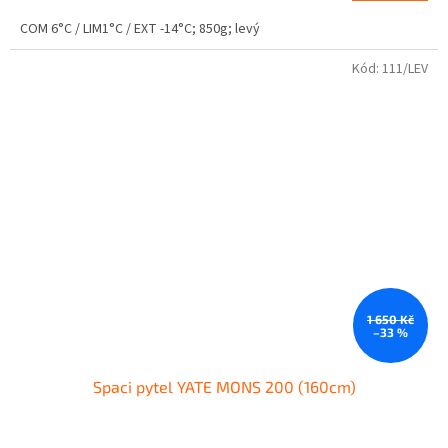
COM 6°C / LIM1°C / EXT -14°C; 850g; levý
Kód:
111/LEV
1 650 Kč
–33 %
Spaci pytel YATE MONS 200 (160cm)