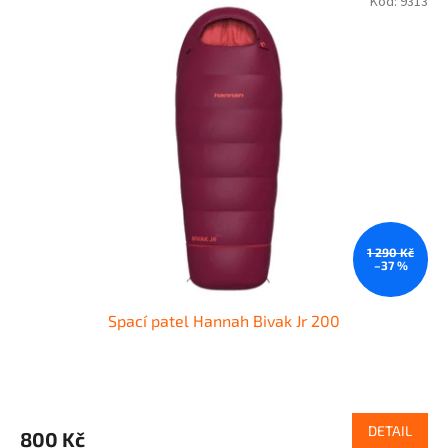
Kód:
9313
1 290 Kč
–37 %
Spací patel Hannah Bivak Jr 200
DETAIL
800 Kč