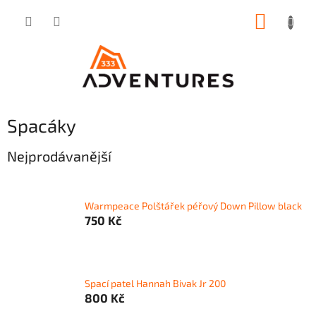
Přejít
NÁKUP
na
obsah
KOŠÍK
Spacáky
Nejprodávanější
Warmpeace Polštářek péřový Down Pillow black
750 Kč
Spací patel Hannah Bivak Jr 200
800 Kč