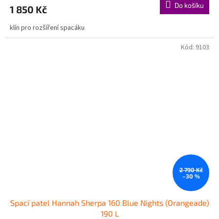
Do košíku
1 850 Kč
klín pro rozšíření spacáku
Kód:
9103
2 790 Kč
–30 %
Spací patel Hannah Sherpa 160 Blue Nights (Orangeade)
190 L