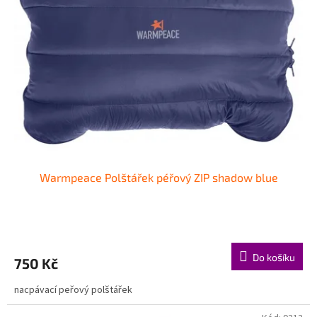
Warmpeace Polštářek péřový ZIP shadow blue
Do košíku
750 Kč
nacpávací peřový polštářek