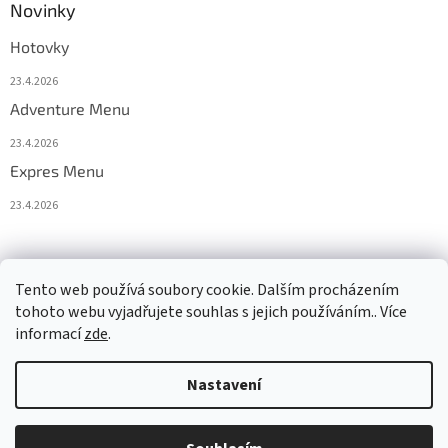
Novinky
Hotovky
23.4.2026
Adventure Menu
23.4.2026
Expres Menu
23.4.2026
event333
Tento web používá soubory cookie. Dalším procházením
tohoto webu vyjadřujete souhlas s jejich používáním.. Více
informací
zde
.
Vytvořil Shoptet
Nastavení
Copyright 2026
www.333adventures.com
. Všechna práva