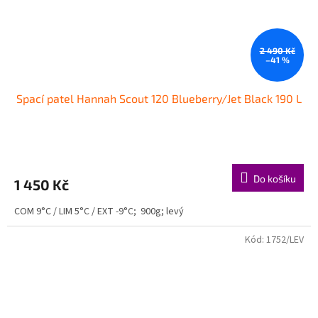
2 490 Kč
–41 %
Spací patel Hannah Scout 120 Blueberry/Jet Black 190 L
Do košíku
1 450 Kč
COM 9°C / LIM 5°C / EXT -9°C; 900g; levý
Kód:
1752/LEV