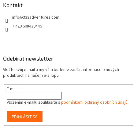
p
a
Kontakt
r
t
v
info
@
333adventures.com
í
k
y
+ 420 608430446
v
ý
p
i
s
Odebírat newsletter
u
Vložte svůj e-mail a my vám budeme zasílat informace o nových
produktech na našem e-shopu.
E-mail
Vložením e-mailu souhlasíte s
podmínkami ochrany osobních údajů
PŘIHLÁSIT SE