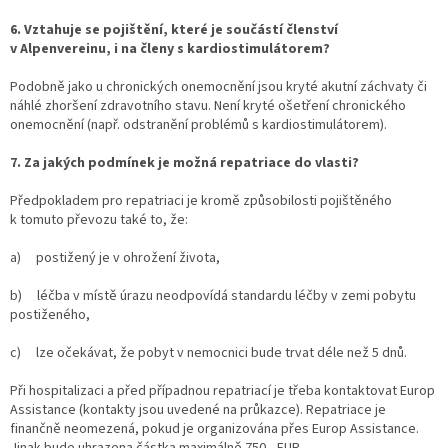
6. Vztahuje se pojištění, které je součástí členství
v Alpenvereinu, i na členy s kardiostimulátorem?
Podobně jako u chronických onemocnění jsou kryté akutní záchvaty či
náhlé zhoršení zdravotního stavu. Není kryté ošetření chronického
onemocnění (např. odstranění problémů s kardiostimulátorem).
7. Za jakých podmínek je možná repatriace do vlasti?
Předpokladem pro repatriaci je kromě způsobilosti pojištěného
k tomuto převozu také to, že:
a) postižený je v ohrožení života,
b) léčba v místě úrazu neodpovídá standardu léčby v zemi pobytu
postiženého,
c) lze očekávat, že pobyt v nemocnici bude trvat déle než 5 dnů.
Při hospitalizaci a před případnou repatriací je třeba kontaktovat Europ
Assistance (kontakty jsou uvedené na průkazce). Repatriace je
finančně neomezená, pokud je organizována přes Europ Assistance.
Jinak bude uhrazena částka maximálně 750,- EUR.