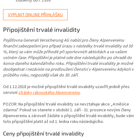
studenty do r. 1999
VYPLNIT ONLINE PŘIHLÁŠKU
Připojištění trvalé invalidity
Pojišťovna Generali Versicherung AG nabízí pro členy Alpenvereinu
finanční zabezpečení pro případ úrazu s následky trvalé invalidity od 50
%, který se vám může přihodit při sportovních aktivitách a ve vašem
volném čase. Připojištění je platné ode dne následujícího po úhradě do
konce daného kalendářního roku. Připojištění trvalé invalidity je možné
doobjednat i nezávisle na prodloužení členství v Alpenvereinu kdykoli v
průběhu roku, nejpozději však do 30. září.
Od 1.12.2018 je možné připojištění trvalé invalidity uzavřít jedině přes
servisní
stránky rakouského Alpenvereinu
.
POZOR: Na připojištění trvalé invalidity se nevztahuje akce „4 měsíce
zdarma". Pokud se stanete v období 1. září - 31. prosince novými členy
Alpenvereinu a zároveň žádáte o připojištění trvalé invalidity, bude vám
toto připojištění platit až od 1. ledna roku následujícího.
Ceny připojištění trvalé invalidity