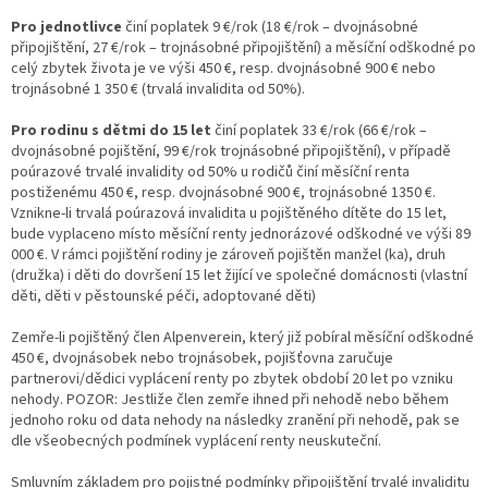
Pro jednotlivce
činí poplatek 9 €/rok (18 €/rok – dvojnásobné
připojištění, 27 €/rok – trojnásobné připojištění) a měsíční odškodné po
celý zbytek života je ve výši 450 €, resp. dvojnásobné 900 € nebo
trojnásobné 1 350 € (trvalá invalidita od 50%).
Pro rodinu s dětmi do 15 let
činí poplatek 33 €/rok (66 €/rok –
dvojnásobné pojištění, 99 €/rok trojnásobné připojištění), v případě
poúrazové trvalé invalidity od 50% u rodičů činí měsíční renta
postiženému 450 €, resp. dvojnásobné 900 €, trojnásobné 1350 €.
Vznikne-li trvalá poúrazová invalidita u pojištěného dítěte do 15 let,
bude vyplaceno místo měsíční renty jednorázové odškodné ve výši 89
000 €. V rámci pojištění rodiny je zároveň pojištěn manžel (ka), druh
(družka) i děti do dovršení 15 let žijící ve společné domácnosti (vlastní
děti, děti v pěstounské péči, adoptované děti)
Zemře-li pojištěný člen Alpenverein, který již pobíral měsíční odškodné
450 €, dvojnásobek nebo trojnásobek, pojišťovna zaručuje
partnerovi/dědici vyplácení renty po zbytek období 20 let po vzniku
nehody. POZOR: Jestliže člen zemře ihned při nehodě nebo během
jednoho roku od data nehody na následky zranění při nehodě, pak se
dle všeobecných podmínek vyplácení renty neuskuteční.
Smluvním základem pro pojistné podmínky připojištění trvalé invaliditu