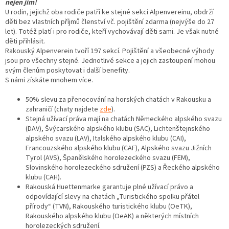
nejen jim!
U rodin, jejichž oba rodiče patří ke stejné sekci Alpenvereinu, obdrží
děti bez vlastních příjmů členství vč. pojištění zdarma (nejvýše do 27
let). Totéž platí i pro rodiče, kteří vychovávají děti sami. Je však nutné
děti přihlásit.
Rakouský Alpenverein tvoří 197 sekcí. Pojištění a všeobecné výhody
jsou pro všechny stejné. Jednotlivé sekce a jejich zastoupení mohou
svým členům poskytovat i další benefity.
S námi získáte mnohem více.
50% slevu za přenocování na horských chatách v Rakousku a
zahraničí (chaty najdete
zde
).
Stejná užívací práva mají na chatách Německého alpského svazu
(DAV), Švýcarského alpského klubu (SAC), Lichtenštejnského
alpského svazu (LAV), Italského alpského klubu (CAI),
Francouzského alpského klubu (CAF), Alpského svazu Jižních
Tyrol (AVS), Španělského horolezeckého svazu (FEM),
Slovinského horolezeckého sdružení (PZS) a Řeckého alpského
klubu (CAH).
Rakouská Huettenmarke garantuje plné užívací právo a
odpovídající slevy na chatách „Turistického spolku přátel
přírody“ (TVN), Rakouského turistického klubu (OeTK),
Rakouského alpského klubu (OeAK) a některých místních
horolezeckých sdružení.