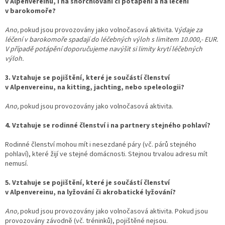
v Alpenvereinu, i na šnorchlování či potápění a na léčení
v barokomoře?
Ano,
pokud jsou provozovány jako volnočasová aktivita. V
ýdaje za
léčení v barokomoře spadají do léčebných výloh s limitem 10.000,- EUR.
V případě potápění doporučujeme navýšit si limity krytí léčebných
výloh
.
3. Vztahuje se pojištění, které je součástí členství
v Alpenvereinu, na kitting, jachting, nebo speleologii?
Ano,
pokud jsou provozovány jako volnočasová aktivita.
4. Vztahuje se rodinné členství i na partnery stejného pohlaví?
Rodinné členství mohou mít i nesezdané páry (vč. párů stejného
pohlaví), které žijí ve stejné domácnosti. Stejnou trvalou adresu mít
nemusí.
5. Vztahuje se pojištění, které je součástí členství
v Alpenvereinu, na lyžování či akrobatické lyžování?
Ano,
pokud jsou provozovány jako volnočasová aktivita. Pokud jsou
provozovány závodně (vč. tréninků), pojištěné nejsou.