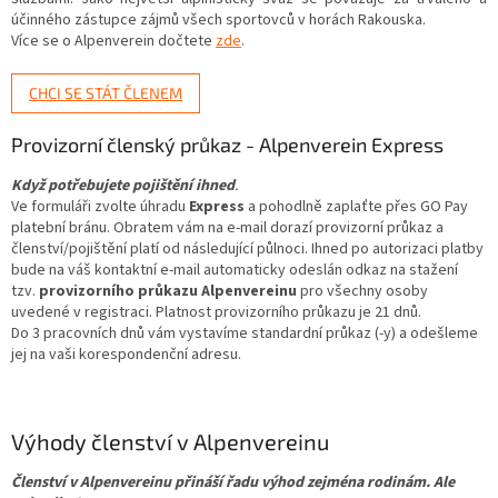
účinného zástupce zájmů všech sportovců v horách Rakouska.
Více se o Alpenverein dočtete
zde
.
CHCI SE STÁT ČLENEM
Provizorní členský průkaz - Alpenverein Express
Když potřebujete pojištění ihned
.
Ve formuláři zvolte úhradu
Express
a pohodlně zaplaťte přes GO Pay
platební bránu. Obratem vám na e-mail dorazí provizorní průkaz a
členství/pojištění platí od následující půlnoci. Ihned po autorizaci platby
bude na váš kontaktní e-mail automaticky odeslán odkaz na stažení
tzv.
provizorního průkazu Alpenvereinu
pro všechny osoby
uvedené v registraci. Platnost provizorního průkazu je 21 dnů.
Do 3 pracovních dnů vám vystavíme standardní průkaz (-y) a odešleme
jej na vaši korespondenční adresu.
Výhody členství v Alpenvereinu
Členství v Alpenvereinu přináší řadu výhod zejména rodinám. Ale