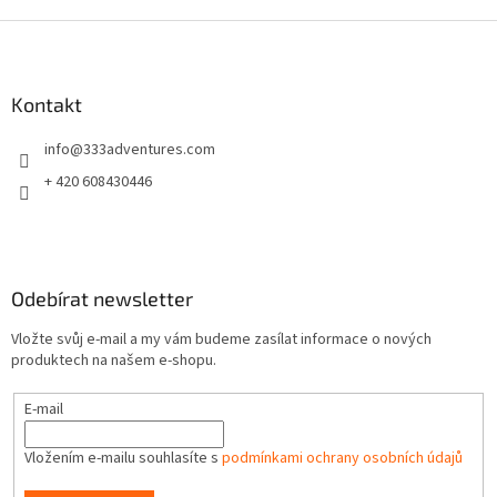
Z
á
p
a
Kontakt
t
info
@
333adventures.com
í
+ 420 608430446
Odebírat newsletter
Vložte svůj e-mail a my vám budeme zasílat informace o nových
produktech na našem e-shopu.
E-mail
Vložením e-mailu souhlasíte s
podmínkami ochrany osobních údajů