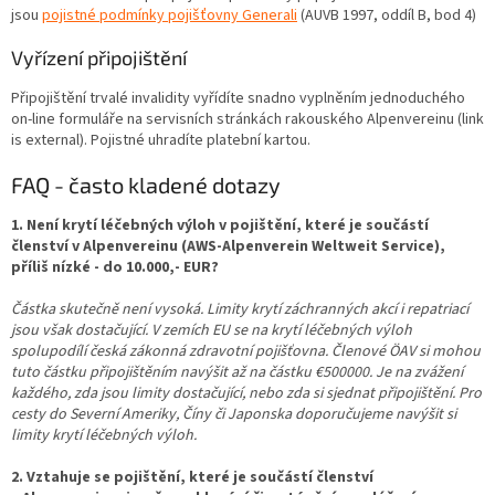
jsou
pojistné podmínky pojišťovny Generali
(AUVB 1997, oddíl B, bod 4)
Vyřízení připojištění
Připojištění trvalé invalidity vyřídíte snadno vyplněním jednoduchého
on-line formuláře na servisních stránkách rakouského Alpenvereinu (link
is external). Pojistné uhradíte platební kartou.
FAQ - často kladené dotazy
1. Není krytí léčebných výloh v pojištění, které je součástí
členství v Alpenvereinu (AWS-Alpenverein Weltweit Service),
příliš nízké - do 10.000,- EUR?
Částka skutečně není vysoká. Limity krytí záchranných akcí i repatriací
jsou však dostačující. V zemích EU se na krytí léčebných výloh
spolupodílí česká zákonná zdravotní pojišťovna. Členové ÖAV si mohou
tuto částku připojištěním navýšit až na částku €500000.
Je na zvážení
každého, zda jsou limity dostačující, nebo zda si sjednat připojištění.
Pro
cesty do Severní Ameriky, Číny či Japonska doporučujeme navýšit si
limity krytí léčebných výloh.
2. Vztahuje se pojištění, které je součástí členství