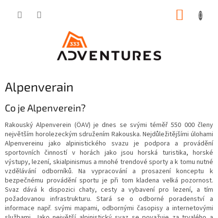
Přejít
NÁKUP
na
obsah
KOŠÍK
Alpenverain
Co je Alpenverein?
Rakouský Alpenverein (ÖAV) je dnes se svými téměř 550 000 členy
největším horolezeckým sdružením Rakouska. Nejdůležitějšími úlohami
Alpenvereinu jako alpinistického svazu je podpora a provádění
sportovních činností v horách jako jsou horská turistika, horské
výstupy, lezení, skialpinismus a mnohé trendové sporty a k tomu nutné
vzdělávání odborníků. Na vypracování a prosazení konceptu k
bezpečnému provádění sportu je při tom kladena velká pozornost.
Svaz dává k dispozici chaty, cesty a vybavení pro lezení, a tím
požadovanou infrastrukturu. Stará se o odborné poradenství a
informace např. svými mapami, odbornými časopisy a internetovými
službami. Jako největší alpinistický svaz se považuje za trvalého a