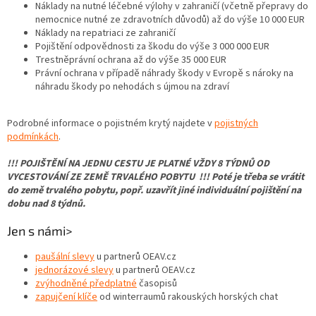
Náklady na nutné léčebné výlohy v zahraničí (včetně přepravy do
nemocnice nutné ze zdravotních důvodů) až do výše 10 000 EUR
Náklady na repatriaci ze zahraničí
Pojištění odpovědnosti za škodu do výše 3 000 000 EUR
Trestněprávní ochrana až do výše 35 000 EUR
Právní ochrana v případě náhrady škody v Evropě s nároky na
náhradu škody po nehodách s újmou na zdraví
Podrobné informace o pojistném krytý najdete v
pojistných
podmínkách
.
!!! POJIŠTĚNÍ NA JEDNU CESTU JE PLATNÉ VŽDY 8 TÝDNŮ OD
VYCESTOVÁNÍ ZE ZEMĚ TRVALÉHO POBYTU !!! Poté je třeba se vrátit
do země trvalého pobytu, popř. uzavřít jiné individuální pojištění na
dobu nad 8 týdnů.
Jen s námi>
paušální slevy
u partnerů OEAV.cz
jednorázové slevy
u partnerů OEAV.cz
zvýhodněné předplatné
časopisů
zapujčení klíče
od winterraumů rakouských horských chat