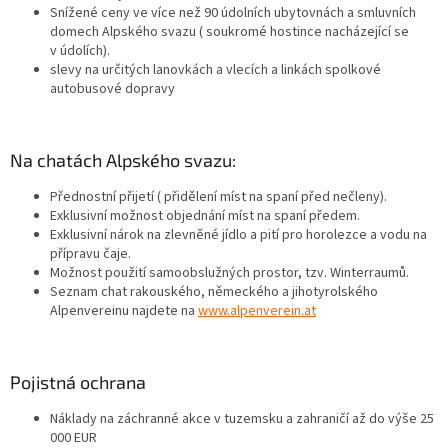
Snížené ceny ve více než 90 údolních ubytovnách a smluvních
domech Alpského svazu ( soukromé hostince nacházející se
v údolích).
slevy na určitých lanovkách a vlecích a linkách spolkové
autobusové dopravy
Na chatách Alpského svazu:
Přednostní přijetí ( přidělení míst na spaní před nečleny).
Exklusivní možnost objednání míst na spaní předem.
Exklusivní nárok na zlevněné jídlo a pití pro horolezce a vodu na
přípravu čaje.
Možnost použití samoobslužných prostor, tzv. Winterraumů.
Seznam chat rakouského, německého a jihotyrolského
Alpenvereinu najdete na
www.alpenverein.at
Pojistná ochrana
Náklady na záchranné akce v tuzemsku a zahraničí až do výše 25
000 EUR