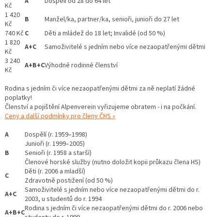
A
Dospělí od 28 do 64 let
Kč
1 420
B
Manžel/ka, partner/ka, senioři, junioři do 27 let
Kč
740 Kč
C
Děti a mládež do 18 let; Invalidé (od 50 %)
1 820
A+C
Samoživitelé s jedním nebo více nezaopatřenými dětmi
Kč
3 240
A+B+C
Výhodné rodinné členství
Kč
Rodina s jedním či více nezaopatřenými dětmi za ně neplatí žádné
poplatky!
Členství a pojištění Alpenverein vyřizujeme obratem - i na počkání.
Ceny a další podmínky pro členy ČHS »
A
Dospělí (r. 1959–1998)
Junioři (r. 1999–2005)
B
Senioři (r. 1958 a starší)
Členové horské služby (nutno doložit kopii průkazu člena HS)
Děti (r. 2006 a mladší)
C
Zdravotně postižení (od 50 %)
Samoživitelé s jedním nebo více nezaopatřenými dětmi do r.
A+C
2003, u studentů do r. 1994
Rodina s jedním či více nezaopatřenými dětmi do r. 2006 nebo
A+B+C