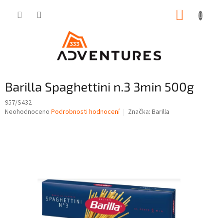
Přejít
NÁKUP
na
obsah
KOŠÍK
Barilla Spaghettini n.3 3min 500g
957/S432
Průměrné
Neohodnoceno
Podrobnosti hodnocení
Značka:
Barilla
hodnocení
produktu
je
0,0
z
5
hvězdiček.