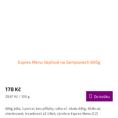
Expres Menu Vepřové na žampionech 600g
178 Kč
Měrná
29,67 Kč / 100 g
Do košíku
cena:
600g jídla; 2 porce; bez přílohy; váha vč. obalu 645g; 654kcal;
sterilované; trvanlivost až 10let; výrobce Expres Menu (CZ)