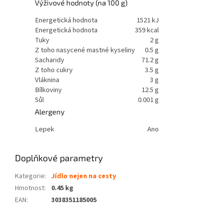
Výživové hodnoty (na 100 g)
Energetická hodnota
1521 kJ
Energetická hodnota
359 kcal
Tuky
2 g
Z toho nasycené mastné kyseliny
0.5 g
Sacharidy
71.2 g
Z toho cukry
3.5 g
Vláknina
3 g
Bílkoviny
12.5 g
Sůl
0.001 g
Alergeny
Lepek
Ano
Doplňkové parametry
Kategorie
:
Jídlo nejen na cesty
Hmotnost
:
0.45 kg
EAN
:
3038351185005