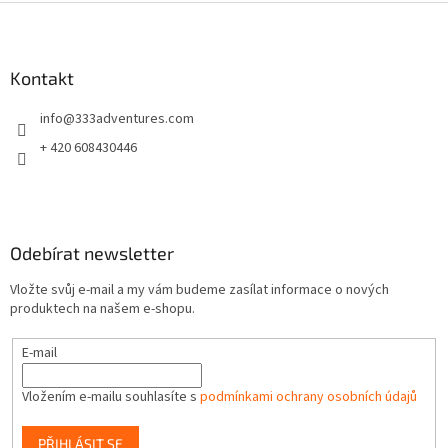
Z
á
p
a
Kontakt
t
info
@
333adventures.com
í
+ 420 608430446
Odebírat newsletter
Vložte svůj e-mail a my vám budeme zasílat informace o nových
produktech na našem e-shopu.
E-mail
Vložením e-mailu souhlasíte s
podmínkami ochrany osobních údajů
PŘIHLÁSIT SE