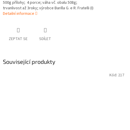
500g přílohy; 4 porce; váha vč. obalu 508g;
trvanlivost až 3roky; výrobce
Barilla G. e R. Fratelli
(I)
Detailní informace
ZEPTAT SE
SDÍLET
Související produkty
Kód:
217