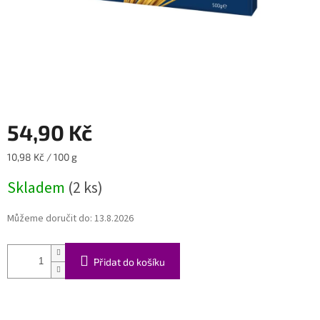
54,90 Kč
Měrná
10,98 Kč / 100 g
cena:
Skladem
(2 ks)
Můžeme doručit do:
13.8.2026
Přidat do košíku