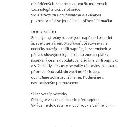
osvědčených receptur za použití moderních
technologií a kvalitní pšenice.
Skvělá textura a chuť vynikne v jakémkoli
pokrmu. V Itálii se jedná o nejoblíbenější značku.
DOPORUČENÍ
Snadný a výtečný recept jsou například pikantní
špagety se sýrem. Stačí uvařit těstoviny a na
nudličky nakrájet chillli papričky bez semínek. V
pánvi s olivovým olejem orestujeme na plátky
nasekaný česnek dozlatova, přidáme chilli papričku
a 5 lžic vody, ve které se vařily těstoviny. Do takto
připraveného základu vložíme těstoviny,
dochutíme solí a promícháme. Podáváme s
nastrouhaným parmazánem.
Skladovací podmínky
Skladujte v suchu a chraňte před teplem.
Vkládáme do osolené vroucí vody a vaříme 3 min