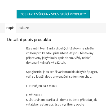
ZOBRAZIT VŠECHNY SOUVISEJÍCÍ PRODUKTY
Popis
Diskuze
Detailní popis produktu
Elegantní tvar Barilla dlouhých těstovin je ideální
volbou pro každou příležitost. Ať jsou těstoviny
připraveny jakýmkoliv způsobem, vždy nabízí
dokonalý kulinářský zážitek.
Spaghettini jsou tenčí variantou klasických špaget,
vaří se kratší dobu a vyznačují se jemnou chutí.
Hotové jen za 5 minut.
O VÝROBCI
S těstovinami Barilla si i doma budete připadat jak
v italské restauraci. Jsou vyráběny podle