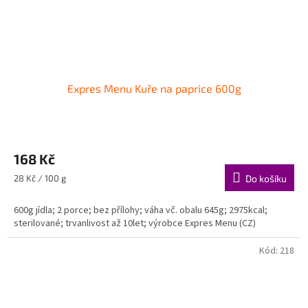
Expres Menu Kuře na paprice 600g
168 Kč
Měrná
28 Kč / 100 g
Do košíku
cena:
600g jídla; 2 porce; bez přílohy; váha vč. obalu 645g; 2975kcal;
sterilované; trvanlivost až 10let; výrobce Expres Menu (CZ)
Kód:
218