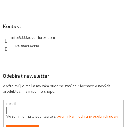
Z
á
p
a
Kontakt
t
info
@
333adventures.com
í
+ 420 608430446
Odebírat newsletter
Vložte svůj e-mail a my vám budeme zasílat informace o nových
produktech na našem e-shopu.
E-mail
Vložením e-mailu souhlasíte s
podmínkami ochrany osobních údajů