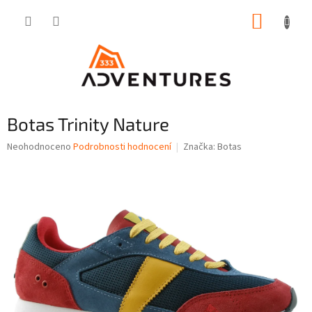
Přejít
NÁKUP
na
obsah
KOŠÍK
Botas Trinity Nature
Průměrné
Neohodnoceno
Podrobnosti hodnocení
Značka:
Botas
hodnocení
produktu
je
0,0
z
5
hvězdiček.