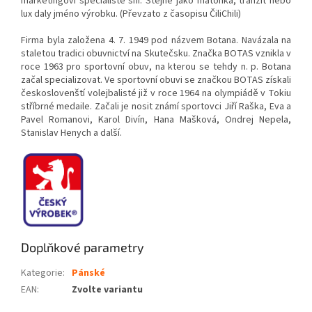
marketingoví specialisté sní. Stejně jako matonka, tranzit nebo
lux daly jméno výrobku. (Převzato z časopisu ČiliChili)
Firma byla založena 4. 7. 1949 pod názvem Botana. Navázala na
staletou tradici obuvnictví na Skutečsku. Značka BOTAS vznikla v
roce 1963 pro sportovní obuv, na kterou se tehdy n. p. Botana
začal specializovat. Ve sportovní obuvi se značkou BOTAS získali
českoslovenští volejbalisté již v roce 1964 na olympiádě v Tokiu
stříbrné medaile. Začali je nosit známí sportovci Jiří Raška, Eva a
Pavel Romanovi, Karol Divín, Hana Mašková, Ondrej Nepela,
Stanislav Henych a další.
Doplňkové parametry
Kategorie
:
Pánské
EAN
:
Zvolte variantu