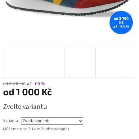
od 2 790
Kč
až –64 %
od 2 790 Kč
až –64 %
od
1 000 Kč
Měrná
Zvolte variantu
cena:
Varianta
Můžeme doručit do:
Zvolte variantu