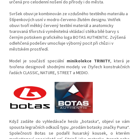
určená pro celodenní nošení do přírody i do města.
Svršek obuvi je kombinován ze vzdušného textilního materiálu a
štípenkových usní v modro-červeno-žlutém designu. Vnitřek
obuvi tvoří měkký červený textilní materiál a anatomicky
tvarovaná třívrstvá vyměnitelná vkládací stélka bílé barvy s
černým potiskem grafického loga BOTAS AUTHENTIC. Zvýšená
odlehčená podešev umocňuje výborný pocit při chůzi i v
městském prostředí.
Model je součástí speciální
minikolekce TRINITY
, která je
tvořena designově shodnými modely ve čtyřech konstrukčních
řadách CLASSIC, NATURE, STREET a MEDIO.
Když zadáte do vyhledávače heslo „botaska“, objeví se vám
spousta legračních odkazů typu „prodám botasky značky Puma“.
Společnosti Botas se podařil husarský kousek, o kterém