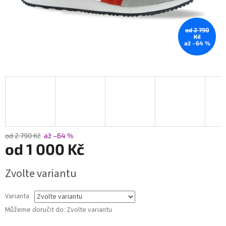
od 2 790
Kč
až –64 %
od 2 790 Kč
až –64 %
od
1 000 Kč
Měrná
Zvolte variantu
cena:
Varianta
Můžeme doručit do:
Zvolte variantu