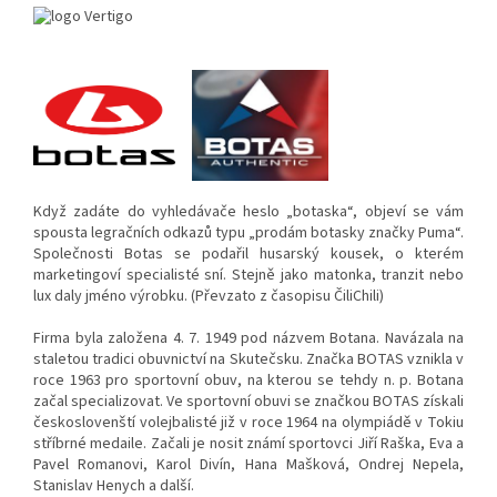
Když zadáte do vyhledávače heslo „botaska“, objeví se vám
spousta legračních odkazů typu „prodám botasky značky Puma“.
Společnosti Botas se podařil husarský kousek, o kterém
marketingoví specialisté sní. Stejně jako matonka, tranzit nebo
lux daly jméno výrobku. (Převzato z časopisu ČiliChili)
Firma byla založena 4. 7. 1949 pod názvem Botana. Navázala na
staletou tradici obuvnictví na Skutečsku. Značka BOTAS vznikla v
roce 1963 pro sportovní obuv, na kterou se tehdy n. p. Botana
začal specializovat. Ve sportovní obuvi se značkou BOTAS získali
českoslovenští volejbalisté již v roce 1964 na olympiádě v Tokiu
stříbrné medaile. Začali je nosit známí sportovci Jiří Raška, Eva a
Pavel Romanovi, Karol Divín, Hana Mašková, Ondrej Nepela,
Stanislav Henych a další.