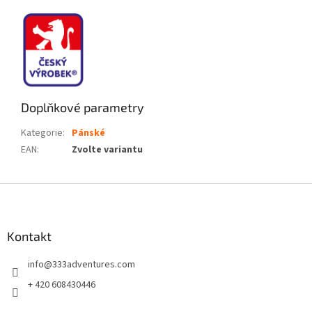
Doplňkové parametry
Kategorie
:
Pánské
EAN
:
Zvolte variantu
Z
á
p
a
Kontakt
t
info
@
333adventures.com
í
+ 420 608430446