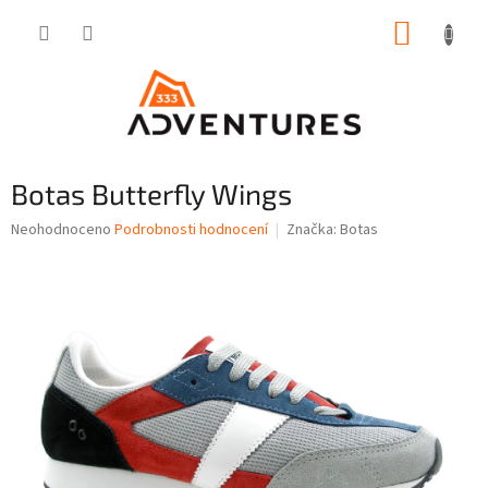
Přejít
NÁKUP
na
obsah
KOŠÍK
Botas Butterfly Wings
Průměrné
Neohodnoceno
Podrobnosti hodnocení
Značka:
Botas
hodnocení
produktu
je
0,0
z
5
hvězdiček.