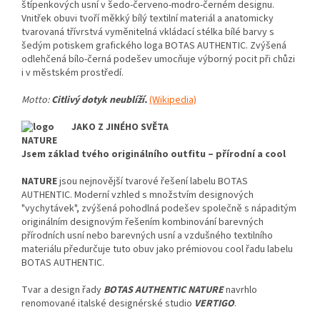
štípenkových usní v šedo-červeno-modro-černém designu.
Vnitřek obuvi tvoří měkký bílý textilní materiál a anatomicky
tvarovaná třívrstvá vyměnitelná vkládací stélka bílé barvy s
šedým potiskem grafického loga BOTAS AUTHENTIC. Zvýšená
odlehčená bílo-černá podešev umocňuje výborný pocit při chůzi
i v městském prostředí.
Motto:
Citlivý dotyk neublíží.
(Wikipedia)
JAKO Z JINÉHO SVĚTA
Jsem základ tvého originálního outfitu – přírodní a cool
NATURE
jsou nejnovější tvarové řešení labelu BOTAS
AUTHENTIC. Moderní vzhled s množstvím designových
"vychytávek", zvýšená pohodlná podešev společně s nápaditým
originálním designovým řešením kombinování barevných
přírodních usní nebo barevných usní a vzdušného textilního
materiálu předurčuje tuto obuv jako prémiovou cool řadu labelu
BOTAS AUTHENTIC.
Tvar a design řady
BOTAS AUTHENTIC NATURE
navrhlo
renomované italské designérské studio
VERTIGO
.