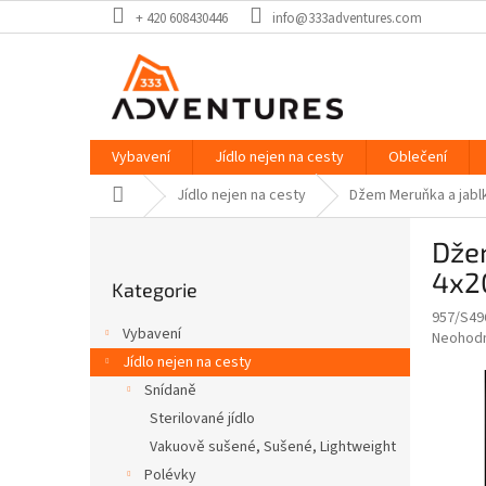
Přejít
+ 420 608430446
info@333adventures.com
na
obsah
Vybavení
Jídlo nejen na cesty
Oblečení
Domů
Jídlo nejen na cesty
Džem Meruňka a jablk
P
Džem
o
Přeskočit
s
4x2
Kategorie
kategorie
t
957/S49
r
Vybavení
Průměr
Neohod
a
hodnoce
Jídlo nejen na cesty
n
produkt
Snídaně
n
je
í
Sterilované jídlo
0,0
z
p
Vakuově sušené, Sušené, Lightweight
5
a
Polévky
hvězdič