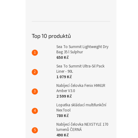
Top 10 produktů
Sea To Summit Lightweight Dry
Bag 35 l Sulphur
650 Kč
Sea To Summit Ultra-Sil Pack
Liner - 90L
1 079 Kč
Nabíjecí čelovka Fenix HM61R
Amber V3.0
2 599 Kč
Lopatka skládací multifunkční
NexTool
780 Kč
Nabíjecí čelovka NEXSTYLE 170
lumenů ČERNÁ
490 Kč