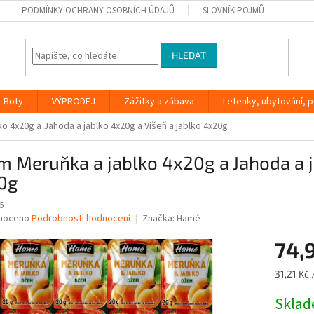
PODMÍNKY OCHRANY OSOBNÍCH ÚDAJŮ
SLOVNÍK POJMŮ
HLEDAT
Boty
VÝPRODEJ
Zážitky a zábava
Letenky, ubytování, po
o 4x20g a Jahoda a jablko 4x20g a Višeň a jablko 4x20g
 Meruňka a jablko 4x20g a Jahoda a j
0g
6
né
noceno
Podrobnosti hodnocení
Značka:
Hamé
ní
74,
u
Měrná
31,21 Kč 
cena:
Skla
ek.