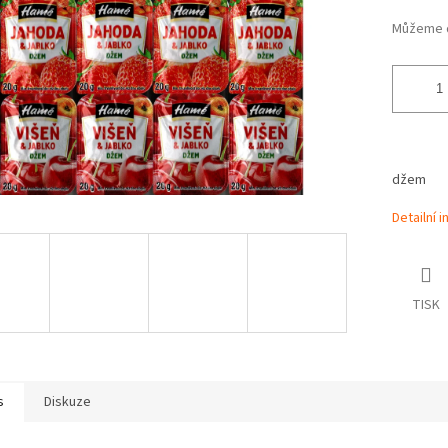
Můžeme d
džem
Detailní 
TISK
s
Diskuze