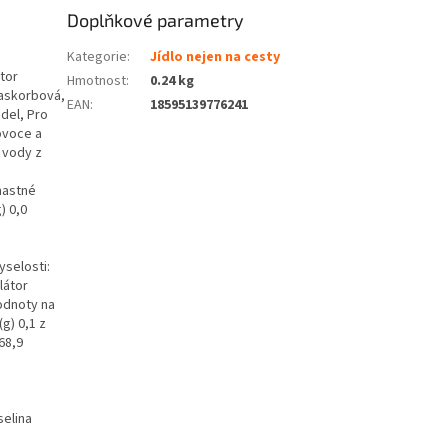
Doplňkové parametry
Kategorie
:
Jídlo nejen na cesty
tor
Hmotnost
:
0.24 kg
a askorbová,
EAN
:
18595139776241
del, Pro
ovoce a
 vody z
mastné
) 0,0
yselosti:
látor
hodnoty na
g) 0,1 z
68,9
selina