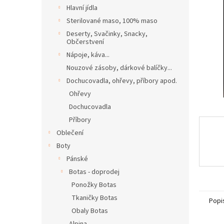
n
Hlavní jídla
e
Sterilované maso, 100% maso
l
Deserty, Svačinky, Snacky,
Občerstvení
Nápoje, káva...
Nouzové zásoby, dárkové balíčky...
Dochucovadla, ohřevy, příbory apod.
Ohřevy
Dochucovadla
Příbory
Oblečení
Boty
Pánské
Botas - doprodej
Ponožky Botas
Tkaničky Botas
Popi
Obaly Botas