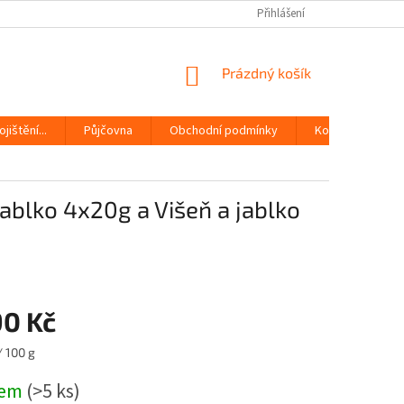
Přihlášení
NÁKUPNÍ
Prázdný košík
KOŠÍK
jištění...
Půjčovna
Obchodní podmínky
Kontakty
ablko 4x20g a Višeň a jablko
90 Kč
/ 100 g
dem
(>5 ks)