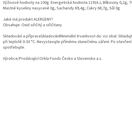
Výživové hodnoty na 100g: Energetická hodnota 1191kJ, Bílkoviny 0,2g, T
Mastné kyseliny nasycené 0g, Sacharidy 69,4g, Cukry 68,7g, Sůl 0g
Jaké má produkt ALERGENY?
Obsahuje: Oxid siřičitý a siřičitany
Skladování a přípravaSkladováníMinimální trvanlivost do: viz obal. Skladuj
při teplotě 0-30 °C. Nevystavujte přímému slunečnímu záření. Po otevření
spotřebujte.
Výrobce/Prodávající:
Orkla Foods Česko a Slovensko a.s.