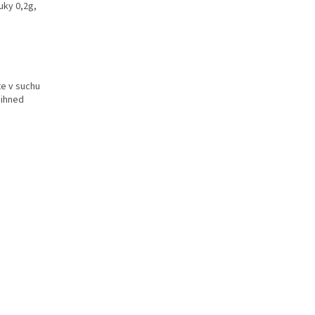
uky 0,2g,
te v suchu
 ihned