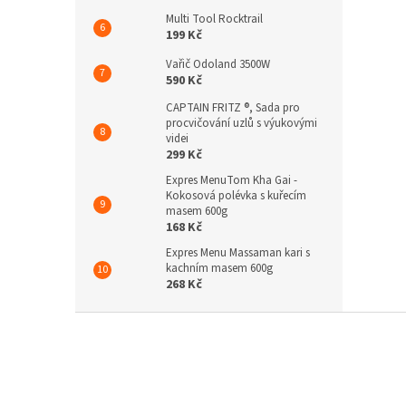
Multi Tool Rocktrail
199 Kč
Vařič Odoland 3500W
590 Kč
CAPTAIN FRITZ ®, Sada pro
procvičování uzlů s výukovými
videi
299 Kč
Expres MenuTom Kha Gai -
Kokosová polévka s kuřecím
masem 600g
168 Kč
Expres Menu Massaman kari s
kachním masem 600g
268 Kč
Z
á
p
a
t