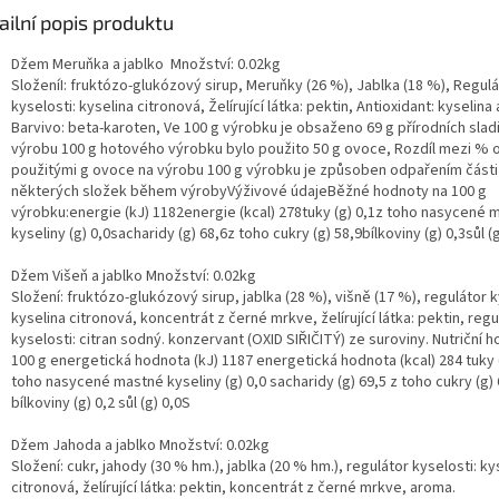
ailní popis produktu
Džem Meruňka a jablko Množství: 0.02kg
SloženíI: fruktózo-glukózový sirup, Meruňky (26 %), Jablka (18 %), Regulá
kyselosti: kyselina citronová, Želírující látka: pektin, Antioxidant: kyselin
Barvivo: beta-karoten, Ve 100 g výrobku je obsaženo 69 g přírodních sladi
výrobu 100 g hotového výrobku bylo použito 50 g ovoce, Rozdíl mezi % 
použitými g ovoce na výrobu 100 g výrobku je způsoben odpařením části
některých složek během výrobyVýživové údajeBěžné hodnoty na 100 g
výrobku:energie (kJ) 1182energie (kcal) 278tuky (g) 0,1z toho nasycené 
kyseliny (g) 0,0sacharidy (g) 68,6z toho cukry (g) 58,9bílkoviny (g) 0,3sůl (g
Džem Višeň a jablko Množství: 0.02kg
Složení: fruktózo-glukózový sirup, jablka (28 %), višně (17 %), regulátor k
kyselina citronová, koncentrát z černé mrkve, želírující látka: pektin, regu
kyselosti: citran sodný. konzervant (OXID SIŘIČITÝ) ze suroviny. Nutriční 
100 g energetická hodnota (kJ) 1187 energetická hodnota (kcal) 284 tuky (
toho nasycené mastné kyseliny (g) 0,0 sacharidy (g) 69,5 z toho cukry (g) 
bílkoviny (g) 0,2 sůl (g) 0,0S
Džem Jahoda a jablko Množství: 0.02kg
Složení: cukr, jahody (30 % hm.), jablka (20 % hm.), regulátor kyselosti: ky
citronová, želírující látka: pektin, koncentrát z černé mrkve, aroma.