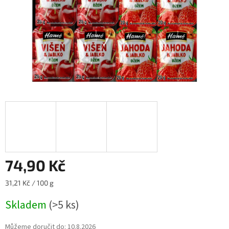
74,90 Kč
Měrná
31,21 Kč / 100 g
cena:
Skladem
(>5 ks)
Můžeme doručit do:
10.8.2026