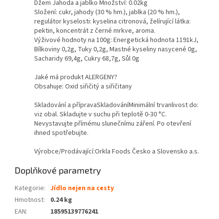
Džem Jahoda a jablko Množství: 0.02kg
Složení: cukr, jahody (30 % hm.), jablka (20 % hm.),
regulátor kyselosti: kyselina citronová, želírující látka:
pektin, koncentrát z černé mrkve, aroma.
Výživové hodnoty na 100g: Energetická hodnota 1191kJ,
Bílkoviny 0,2g, Tuky 0,2g, Mastné kyseliny nasycené 0g,
Sacharidy 69,4g, Cukry 68,7g, Sůl 0g
Jaké má produkt ALERGENY?
Obsahuje: Oxid siřičitý a siřičitany
Skladování a přípravaSkladováníMinimální trvanlivost do:
viz obal. Skladujte v suchu při teplotě 0-30 °C.
Nevystavujte přímému slunečnímu záření. Po otevření
ihned spotřebujte.
Výrobce/Prodávající:
Orkla Foods Česko a Slovensko a.s.
Doplňkové parametry
Kategorie
:
Jídlo nejen na cesty
Hmotnost
:
0.24 kg
EAN
:
18595139776241