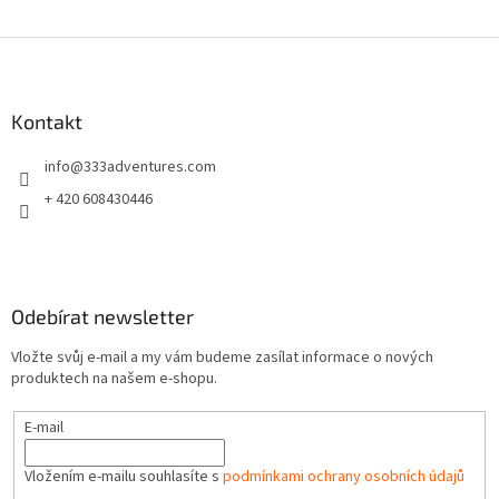
Z
á
p
a
Kontakt
t
info
@
333adventures.com
í
+ 420 608430446
Odebírat newsletter
Vložte svůj e-mail a my vám budeme zasílat informace o nových
produktech na našem e-shopu.
E-mail
Vložením e-mailu souhlasíte s
podmínkami ochrany osobních údajů