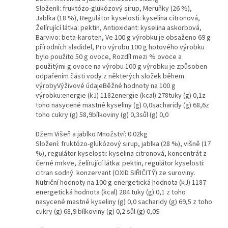
SloženíI: fruktózo-glukózový sirup, Meruňky (26 %),
Jablka (18 %), Regulátor kyselosti: kyselina citronová,
Želírující látka: pektin, Antioxidant: kyselina askorbová,
Barvivo: beta-karoten, Ve 100 g výrobku je obsaženo 69 g
přírodních sladidel, Pro výrobu 100 g hotového výrobku
bylo použito 50 g ovoce, Rozdíl mezi % ovoce a
použitými g ovoce na výrobu 100 g výrobku je způsoben
odpařením části vody z některých složek během
výrobyVýživové údajeBěžné hodnoty na 100 g
výrobku:energie (kJ) 1182energie (kcal) 278tuky (g) 0,1z
toho nasycené mastné kyseliny (g) 0,0sacharidy (g) 68,6z
toho cukry (g) 58,9bílkoviny (g) 0,3sůl (g) 0,0
Džem Višeň a jablko Množství: 0.02kg
Složení: fruktózo-glukózový sirup, jablka (28 %), višně (17
%), regulátor kyselosti: kyselina citronová, koncentrát z
černé mrkve, želírující látka: pektin, regulátor kyselosti:
citran sodný. konzervant (OXID SIŘIČITÝ) ze suroviny.
Nutriční hodnoty na 100 g energetická hodnota (kJ) 1187
energetická hodnota (kcal) 284 tuky (g) 0,1 z toho
nasycené mastné kyseliny (g) 0,0 sacharidy (g) 69,5 z toho
cukry (g) 68,9 bílkoviny (g) 0,2 sůl (g) 0,0S