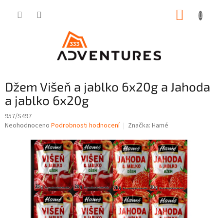
Přejít
NÁKUP
na
obsah
KOŠÍK
Džem Višeň a jablko 6x20g a Jahoda
a jablko 6x20g
957/S497
Průměrné
Neohodnoceno
Podrobnosti hodnocení
Značka:
Hamé
hodnocení
produktu
je
0,0
z
5
hvězdiček.