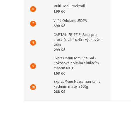
Multi Tool Rocktrail
199 Kč
Vařič Odoland 3500W
590 Kč
CAPTAIN FRITZ ®, Sada pro
procvičování uzlů s výukovými
videi
299 Kč
Expres MenuTom Kha Gai -
Kokosová polévka s kuřecím
masem 600g
168 Kč
Expres Menu Massaman kari s
kachním masem 600g
268 Kč
Z
á
p
a
t