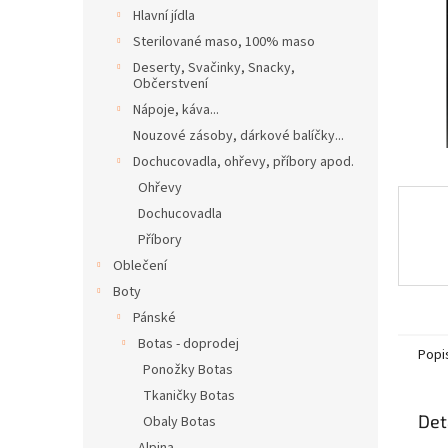
n
Hlavní jídla
e
Sterilované maso, 100% maso
l
Deserty, Svačinky, Snacky,
Občerstvení
Nápoje, káva...
Nouzové zásoby, dárkové balíčky...
Dochucovadla, ohřevy, příbory apod.
Ohřevy
Dochucovadla
Příbory
Oblečení
Boty
Pánské
Botas - doprodej
Popi
Ponožky Botas
Tkaničky Botas
Det
Obaly Botas