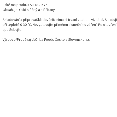
Jaké má produkt ALERGENY?
Obsahuje: Oxid siřičitý a siřičitany
Skladování a přípravaSkladováníMinimální trvanlivost do: viz obal. Skladuj
při teplotě 0-30 °C. Nevystavujte přímému slunečnímu záření. Po otevření
spotřebujte.
Výrobce/Prodávající:
Orkla Foods Česko a Slovensko a.s.