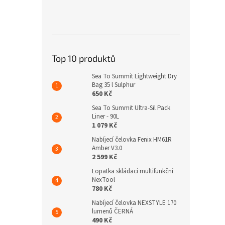
Top 10 produktů
Sea To Summit Lightweight Dry
Bag 35 l Sulphur
650 Kč
Sea To Summit Ultra-Sil Pack
Liner - 90L
1 079 Kč
Nabíjecí čelovka Fenix HM61R
Amber V3.0
2 599 Kč
Lopatka skládací multifunkční
NexTool
780 Kč
Nabíjecí čelovka NEXSTYLE 170
lumenů ČERNÁ
490 Kč