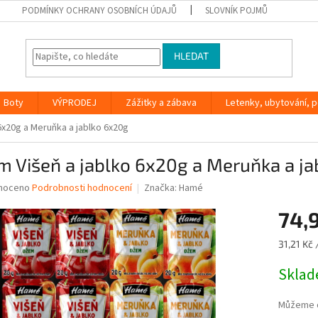
PODMÍNKY OCHRANY OSOBNÍCH ÚDAJŮ
SLOVNÍK POJMŮ
HLEDAT
Boty
VÝPRODEJ
Zážitky a zábava
Letenky, ubytování, po
6x20g a Meruňka a jablko 6x20g
 Višeň a jablko 6x20g a Meruňka a j
né
noceno
Podrobnosti hodnocení
Značka:
Hamé
ní
74,
u
Měrná
31,21 Kč 
cena:
Skla
ek.
Můžeme d