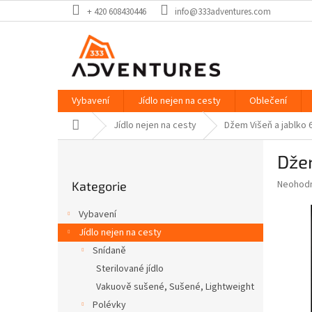
Přejít
+ 420 608430446
info@333adventures.com
na
obsah
Vybavení
Jídlo nejen na cesty
Oblečení
Domů
Jídlo nejen na cesty
Džem Višeň a jablko 
P
Džem
o
Přeskočit
s
Průměr
Neohod
Kategorie
kategorie
t
hodnoce
r
produkt
Vybavení
a
je
Jídlo nejen na cesty
0,0
n
z
Snídaně
n
5
í
Sterilované jídlo
hvězdič
p
Vakuově sušené, Sušené, Lightweight
a
Polévky