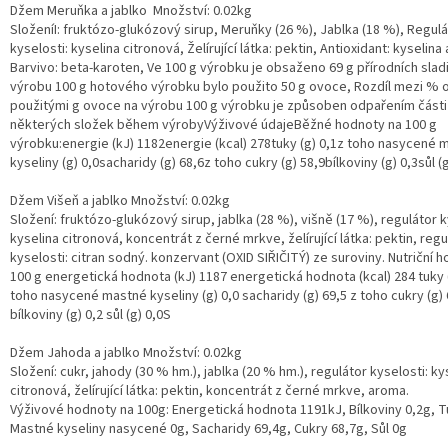
Džem Meruňka a jablko Množství: 0.02kg
SloženíI: fruktózo-glukózový sirup, Meruňky (26 %), Jablka (18 %), Regulá
kyselosti: kyselina citronová, Želírující látka: pektin, Antioxidant: kyselin
Barvivo: beta-karoten, Ve 100 g výrobku je obsaženo 69 g přírodních sladi
výrobu 100 g hotového výrobku bylo použito 50 g ovoce, Rozdíl mezi % 
použitými g ovoce na výrobu 100 g výrobku je způsoben odpařením části
některých složek během výrobyVýživové údajeBěžné hodnoty na 100 g
výrobku:energie (kJ) 1182energie (kcal) 278tuky (g) 0,1z toho nasycené 
kyseliny (g) 0,0sacharidy (g) 68,6z toho cukry (g) 58,9bílkoviny (g) 0,3sůl (g
Džem Višeň a jablko Množství: 0.02kg
Složení: fruktózo-glukózový sirup, jablka (28 %), višně (17 %), regulátor k
kyselina citronová, koncentrát z černé mrkve, želírující látka: pektin, regu
kyselosti: citran sodný. konzervant (OXID SIŘIČITÝ) ze suroviny. Nutriční 
100 g energetická hodnota (kJ) 1187 energetická hodnota (kcal) 284 tuky (
toho nasycené mastné kyseliny (g) 0,0 sacharidy (g) 69,5 z toho cukry (g) 
bílkoviny (g) 0,2 sůl (g) 0,0S
Džem Jahoda a jablko Množství: 0.02kg
Složení: cukr, jahody (30 % hm.), jablka (20 % hm.), regulátor kyselosti: ky
citronová, želírující látka: pektin, koncentrát z černé mrkve, aroma.
Výživové hodnoty na 100g: Energetická hodnota 1191kJ, Bílkoviny 0,2g, T
Mastné kyseliny nasycené 0g, Sacharidy 69,4g, Cukry 68,7g, Sůl 0g