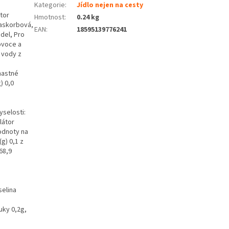
Kategorie
:
Jídlo nejen na cesty
tor
Hmotnost
:
0.24 kg
a askorbová,
EAN
:
18595139776241
del, Pro
ovoce a
 vody z
mastné
) 0,0
yselosti:
látor
hodnoty na
g) 0,1 z
68,9
selina
uky 0,2g,