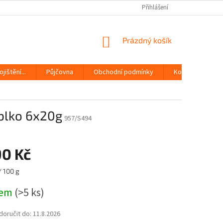
Přihlášení
NÁKUPNÍ
Prázdný košík
KOŠÍK
jištění...
Půjčovna
Obchodní podmínky
Kontakty
ablko 6x20g
957/S494
90 Kč
/ 100 g
dem
(>5 ks)
oručit do:
11.8.2026