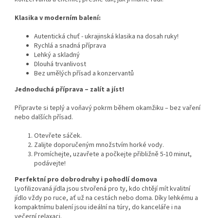
Klasika v moderním balení:
Autentická chuť - ukrajinská klasika na dosah ruky!
Rychlá a snadná příprava
Lehký a skladný
Dlouhá trvanlivost
Bez umělých přísad a konzervantů
Jednoduchá příprava – zalít a jíst!
Připravte si teplý a voňavý pokrm během okamžiku – bez vaření
nebo dalších přísad.
Otevřete sáček.
Zalijte doporučeným množstvím horké vody.
Promíchejte, uzavřete a počkejte přibližně 5-10 minut,
podávejte!
Perfektní pro dobrodruhy i pohodlí domova
Lyofilizovaná jídla jsou stvořená pro ty, kdo chtějí mít kvalitní
jídlo vždy po ruce, ať už na cestách nebo doma. Díky lehkému a
kompaktnímu balení jsou ideální na túry, do kanceláře i na
večerní relaxaci.