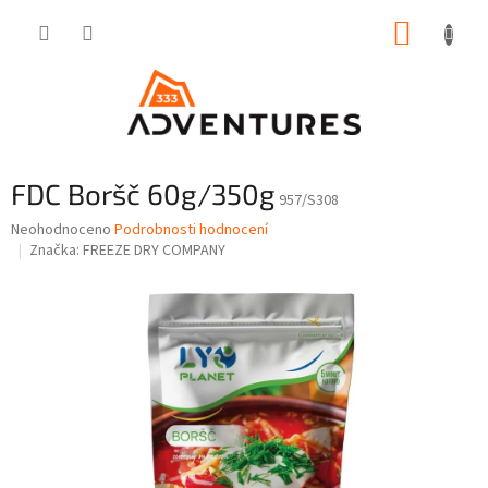
Přejít
NÁKUP
na
obsah
KOŠÍK
FDC Boršč 60g/350g
957/S308
Průměrné
Neohodnoceno
Podrobnosti hodnocení
hodnocení
Značka:
FREEZE DRY COMPANY
produktu
je
0,0
z
5
hvězdiček.