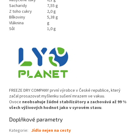
Nasycené tuky
0,1 g
Sacharidy
7,55 g
Z toho cukry
2,0 g
Bílkoviny
5,38 g
Vláknina
g
Sůl
1,0 g
FREEZE DRY COMPANY první výrobce v České republice, který
začal prosazovat myšlenku sušení mrazem ve vakuu.
Ovoce
neobsahuje žádné stabilizátory a zachovává až 99 %
všech výživových hodnot jako v syrovém stavu
.
Doplňkové parametry
Kategorie
:
Jídlo nejen na cesty