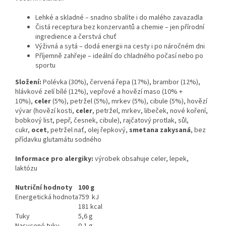
Lehké a skladné – snadno sbalíte i do malého zavazadla
Čistá receptura bez konzervantů a chemie – jen přírodní
ingredience a čerstvá chuť
Výživná a sytá – dodá energii na cesty i po náročném dni
Příjemně zahřeje – ideální do chladného počasí nebo po
sportu
Složení:
Polévka (30%), červená řepa (17%), brambor (12%),
hlávkové zelí bílé (12%), vepřové a hovězí maso (10% +
10%),
celer
(5%), petržel (5%), mrkev (5%), cibule (5%), hovězí
vývar (hovězí kosti,
celer
, petržel, mrkev, libeček, nové koření,
bobkový list, pepř, česnek, cibule), rajčatový protlak, sůl,
cukr,
ocet
, petržel nať, olej řepkový,
smetana zakysaná
, bez
přídavku glutamátu sodného
Informace pro alergiky:
výrobek obsahuje celer, lepek,
laktózu
Nutriční hodnoty
100 g
Energetická hodnota
759 kJ
181 kcal
Tuky
5,6 g