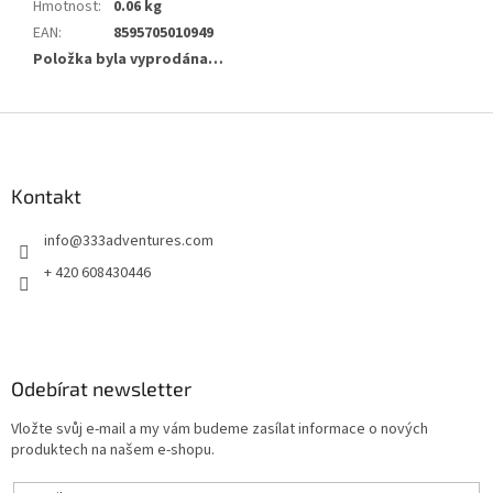
Hmotnost
:
0.06 kg
EAN
:
8595705010949
Položka byla vyprodána…
Z
á
p
a
Kontakt
t
info
@
333adventures.com
í
+ 420 608430446
Odebírat newsletter
Vložte svůj e-mail a my vám budeme zasílat informace o nových
produktech na našem e-shopu.