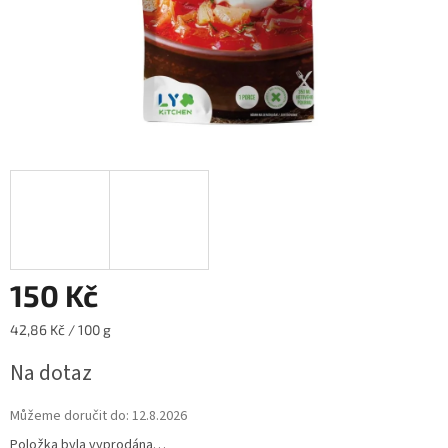
150 Kč
Měrná
42,86 Kč / 100 g
cena:
Na dotaz
Můžeme doručit do:
12.8.2026
Položka byla vyprodána…