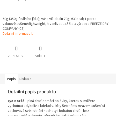
60g (350g finálního jídla);
váha vč. obalu 70g;
633
kcal; 1 porce
vakuově sušené/lighweight, trvanlivost až 5let; výrobce FREEZE DRY
COMPANY (CZ)
Detailní informace
ZEPTAT SE
SDÍLET
Popis
Diskuze
Detailní popis produktu
Lyo Boršč
– plná chuť domácí polévky, kterou si můžete
vychutnat kdykoliv a kdekoliv. Díky šetrnému mrazem sušení si
zachovává své nutriční hodnoty i bohatou chuť – bez
konzervantů a chemie, přesně tak, jak ji máme rádi.