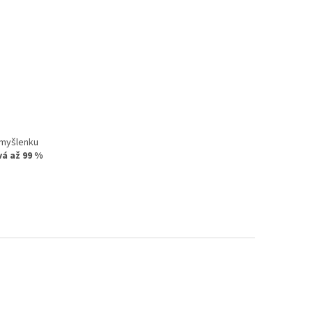
 myšlenku
á až 99 %