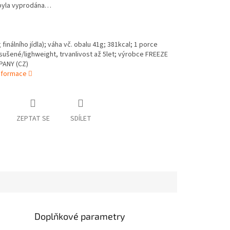
byla vyprodána…
finálního jídla);
váha vč. obalu 41g;
381
kcal; 1 porce
ušené/lighweight, trvanlivost až 5let; výrobce FREEZE
ANY (CZ)
informace
ZEPTAT SE
SDÍLET
Doplňkové parametry