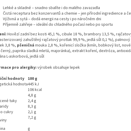
Lehké a skladné – snadno sbalíte i do malého zavazadla
Čistá receptura bez konzervantů a chemie – jen přírodní ingredience a č
Výživná a sytá – dodá energii na cesty i po náročném dni
Příjemně zahřeje – ideální do chladného počasí nebo po sportu
ení:
Hovězí zadní bez kosti 45,1 %, cibule 18 %, brambory 13,5 %, rajčatov
asterizovaný zahuštěný rajčatový protlak 99,9 %, jedlá sůl 0,1 %), palmový 
ek 3,8 %,
pšeničná
mouka 2,8 %, kořenicí složka (kmín, bobkový list, nové
černý, paprika sladká mletá, majoránka), extrakt koření, dextróza, antioxid
ina L-askorbová, jedlá sůl
rmace pro alergiky:
výrobek obsahuje lepek
iční hodnoty
100 g
getická hodnota
445 kJ
106 kcal
4,8 g
cené tuky
2,4 g
aridy
8,3 g
ho cukry
2,1 g
7,2 g
viny
ina
g