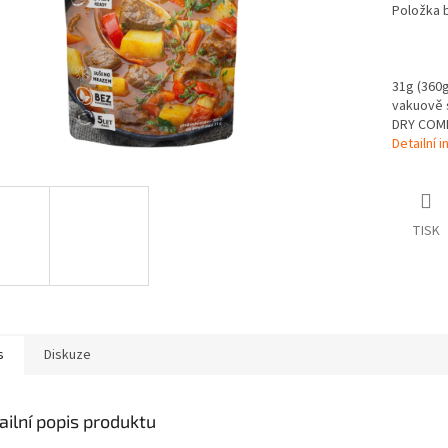
Položka 
31g (360g 
vakuově s
DRY COMP
Detailní 
TISK
s
Diskuze
ailní popis produktu