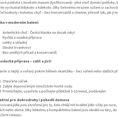
šová polévka s hovězím masem (lyofilizovaná)– plná chuť domácí polévky, k
te vychutnat kdykoliv a kdekoliv. Díky šetrnému mrazem sušení si zachov
ční hodnoty i bohatou chuť – bez konzervantů a chemie, přesně tak, jak ji 
ika v moderním balení:
Autentická chuť - Česká klasika na dosah ruky!
Rychlá a snadná příprava
Lehký a skladný
Dlouhá trvanlivost
Bez umělých přísad a konzervantů
oduchá příprava – zalít a jíst!
ravte si teplý a voňavý pokrm během okamžiku – bez vaření nebo dalších př
Otevřete sáček.
Zalijte doporučeným množstvím horké vody.
Promíchejte, uzavřete a počkejte přibližně 5-10 minut, podávejte!
ektní pro dobrodruhy i pohodlí domova
lizovaná jídla jsou stvořená pro ty, kdo chtějí mít kvalitní jídlo vždy po ruce,
ách nebo doma. Díky lehkému a kompaktnímu balení jsou ideální na túry, do 
černí relaxaci.