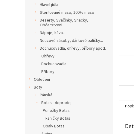
n
Hlavní jídla
e
Sterilované maso, 100% maso
l
Deserty, Svačinky, Snacky,
Občerstvení
Nápoje, káva...
Nouzové zásoby, dárkové balíčky...
Dochucovadla, ohřevy, příbory apod.
Ohřevy
Dochucovadla
Příbory
Oblečení
Boty
Pánské
Botas - doprodej
Popi
Ponožky Botas
Tkaničky Botas
Det
Obaly Botas