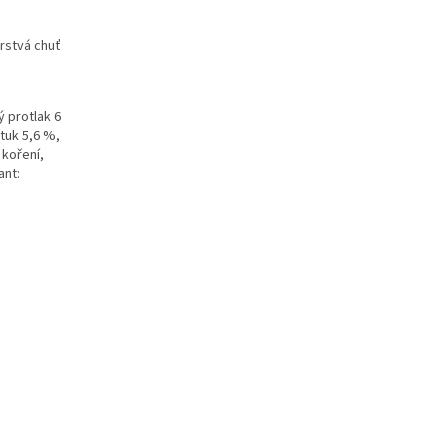
erstvá chuť
ý protlak 6
tuk 5,6 %,
 koření,
ant: