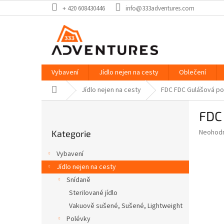
Přejít
+ 420 608430446
info@333adventures.com
na
obsah
Vybavení
Jídlo nejen na cesty
Oblečení
Domů
Jídlo nejen na cesty
FDC FDC Gulášová p
P
FDC
o
Přeskočit
s
Průměr
Neohod
Kategorie
kategorie
t
hodnoce
r
produkt
Vybavení
a
je
Jídlo nejen na cesty
0,0
n
z
Snídaně
n
5
í
Sterilované jídlo
hvězdič
p
Vakuově sušené, Sušené, Lightweight
a
Polévky