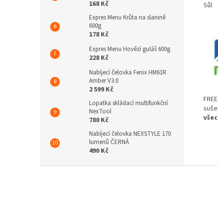
168 Kč
Sůl
Expres Menu Krůta na slanině
600g
178 Kč
Expres Menu Hovězí guláš 600g
228 Kč
Nabíjecí čelovka Fenix HM61R
Amber V3.0
2 599 Kč
FREE
Lopatka skládací multifunkční
suše
NexTool
všec
780 Kč
Nabíjecí čelovka NEXSTYLE 170
lumenů ČERNÁ
490 Kč
Z
á
p
a
t