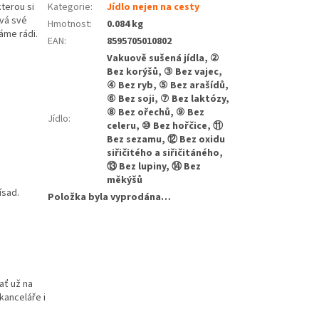
terou si
Kategorie
:
Jídlo nejen na cesty
ává své
Hmotnost
:
0.084 kg
máme rádi.
EAN
:
8595705010802
Vakuově sušená jídla, ②
Bez korýšů, ③ Bez vajec,
④ Bez ryb, ⑤ Bez arašídů,
⑥ Bez soji, ⑦ Bez laktózy,
⑧ Bez ořechů, ⑨ Bez
Jídlo
:
celeru, ⑩ Bez hořčice, ⑪
Bez sezamu, ⑫ Bez oxidu
siřičitého a siřičitáného,
⑬ Bez lupiny, ⑭ Bez
měkýšů
ísad.
Položka byla vyprodána…
 ať už na
kanceláře i