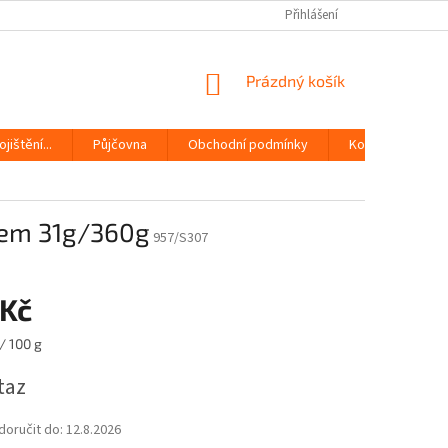
Přihlášení
NÁKUPNÍ
Prázdný košík
KOŠÍK
jištění...
Půjčovna
Obchodní podmínky
Kontakty
sem 31g/360g
957/S307
 Kč
/ 100 g
taz
oručit do:
12.8.2026