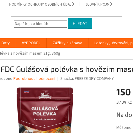
PODMÍNKY OCHRANY OSOBNÍCH ÚDAJŮ
SLOVNÍK POJMŮ
HLEDAT
Boty
VÝPRODEJ
Zážitky a zábava
Letenky, ubytování, po
olévka s hovězím masem 31g/360g
 FDC Gulášová polévka s hovězím ma
né
noceno
Podrobnosti hodnocení
Značka:
FREEZE DRY COMPANY
ní
150
u
Měrná
37,04 Kč 
cena:
Na do
ek.
Můžeme d