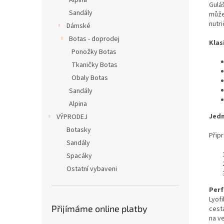
Alpina
Gulá
Sandály
může
nutri
Dámské
Botas - doprodej
Klas
Ponožky Botas
Tkaničky Botas
Obaly Botas
Sandály
Alpina
Jedn
VÝPRODEJ
Botasky
Přip
Sandály
Spacáky
Ostatní vybaveni
Perf
Lyofi
Přijímáme online platby
cest
na ve