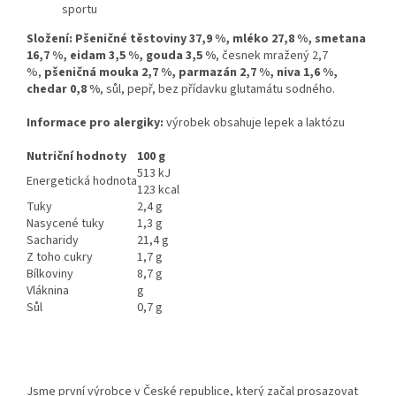
sportu
Složení:
Pšeničné těstoviny 37,9 %, mléko 27,8 %, smetana
16,7 %, eidam 3,5 %, gouda 3,5 %
, česnek mražený 2,7
%,
pšeničná mouka 2,7 %, parmazán 2,7 %, niva 1,6 %,
chedar 0,8 %
, sůl, pepř, bez přídavku glutamátu sodného.
Informace pro alergiky:
výrobek obsahuje lepek a laktózu
Nutriční hodnoty
100 g
513 kJ
Energetická hodnota
123 kcal
Tuky
2,4 g
Nasycené tuky
1,3 g
Sacharidy
21,4 g
Z toho cukry
1,7 g
Bílkoviny
8,7 g
Vláknina
g
Sůl
0,7 g
Jsme první výrobce v České republice, který začal prosazovat