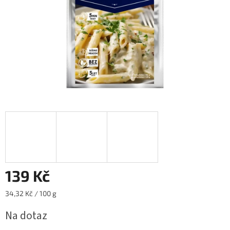
139 Kč
Měrná
34,32 Kč / 100 g
cena:
Na dotaz