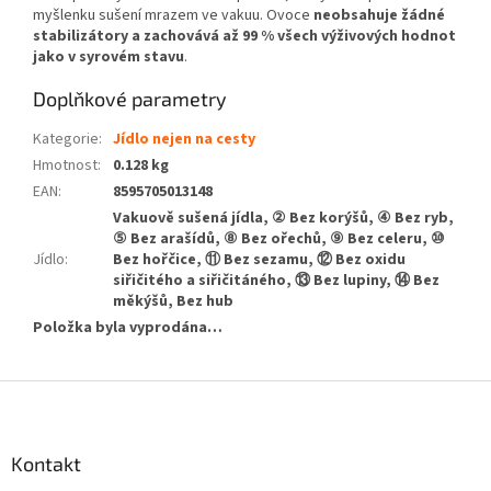
myšlenku sušení mrazem ve vakuu. Ovoce
neobsahuje žádné
stabilizátory a zachovává až 99 % všech výživových hodnot
jako v syrovém stavu
.
Doplňkové parametry
Kategorie
:
Jídlo nejen na cesty
Hmotnost
:
0.128 kg
EAN
:
8595705013148
Vakuově sušená jídla, ② Bez korýšů, ④ Bez ryb,
⑤ Bez arašídů, ⑧ Bez ořechů, ⑨ Bez celeru, ⑩
Jídlo
:
Bez hořčice, ⑪ Bez sezamu, ⑫ Bez oxidu
siřičitého a siřičitáného, ⑬ Bez lupiny, ⑭ Bez
měkýšů, Bez hub
Položka byla vyprodána…
Z
á
p
a
Kontakt
t