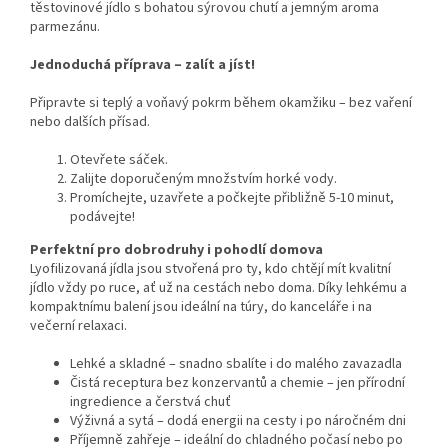
těstovinové jídlo s bohatou sýrovou chutí a jemným aroma
parmezánu.
Jednoduchá příprava – zalít a jíst!
Připravte si teplý a voňavý pokrm během okamžiku – bez vaření
nebo dalších přísad.
Otevřete sáček.
Zalijte doporučeným množstvím horké vody.
Promíchejte, uzavřete a počkejte přibližně 5-10 minut,
podávejte!
Perfektní pro dobrodruhy i pohodlí domova
Lyofilizovaná jídla jsou stvořená pro ty, kdo chtějí mít kvalitní
jídlo vždy po ruce, ať už na cestách nebo doma. Díky lehkému a
kompaktnímu balení jsou ideální na túry, do kanceláře i na
večerní relaxaci.
Lehké a skladné – snadno sbalíte i do malého zavazadla
Čistá receptura bez konzervantů a chemie – jen přírodní
ingredience a čerstvá chuť
Výživná a sytá – dodá energii na cesty i po náročném dni
Příjemně zahřeje – ideální do chladného počasí nebo po