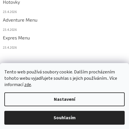
Hotovky
23.4.2026
Adventure Menu
23.4.2026
Expres Menu
23.4.2026
event333
Tento web používá soubory cookie. Dalším procházením
tohoto webu vyjadřujete souhlas s jejich používáním.. Více
informací
zde
.
Vytvořil Shoptet
Nastavení
Copyright 2026
www.333adventures.com
. Všechna práva
Souhlasím
vyhrazena.