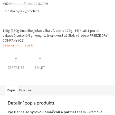
Můžeme doručit do:
12.8.2026
Položka byla vyprodána…
109g (360g finálního jídla);
váha vč. obalu 128g;
443
kcal; 1 porce
vakuově sušené/lighweight, trvanlivost až 5let; výrobce FREEZE DRY
COMPANY (CZ)
Detailní informace
ZEPTAT SE
SDÍLET
Popis
Diskuze
Detailní popis produktu
Lyo Penne se sýrovou omáčkou a parmezánem -
krémové