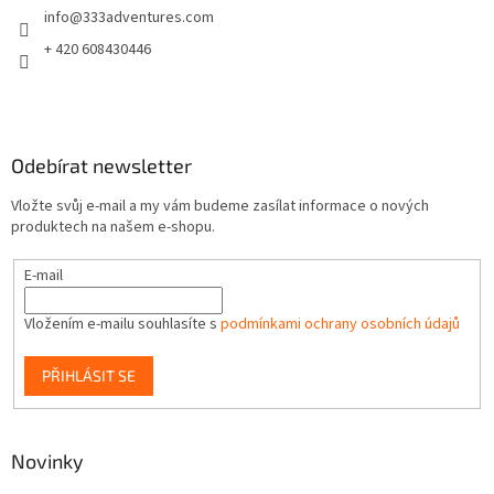
info
@
333adventures.com
í
+ 420 608430446
Odebírat newsletter
Vložte svůj e-mail a my vám budeme zasílat informace o nových
produktech na našem e-shopu.
E-mail
Vložením e-mailu souhlasíte s
podmínkami ochrany osobních údajů
PŘIHLÁSIT SE
Novinky