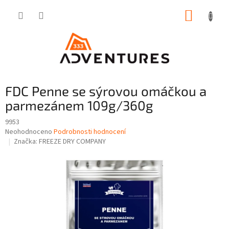
Přejít
NÁKUP
na
obsah
KOŠÍK
FDC Penne se sýrovou omáčkou a
parmezánem 109g/360g
9953
Průměrné
Neohodnoceno
Podrobnosti hodnocení
hodnocení
Značka:
FREEZE DRY COMPANY
produktu
je
0,0
z
5
hvězdiček.