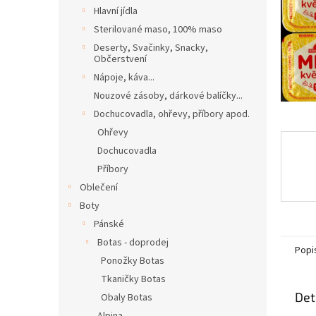
n
Hlavní jídla
e
Sterilované maso, 100% maso
l
Deserty, Svačinky, Snacky,
Občerstvení
Nápoje, káva...
Nouzové zásoby, dárkové balíčky...
Dochucovadla, ohřevy, příbory apod.
Ohřevy
Dochucovadla
Příbory
Oblečení
Boty
Pánské
Botas - doprodej
Popi
Ponožky Botas
Tkaničky Botas
Det
Obaly Botas