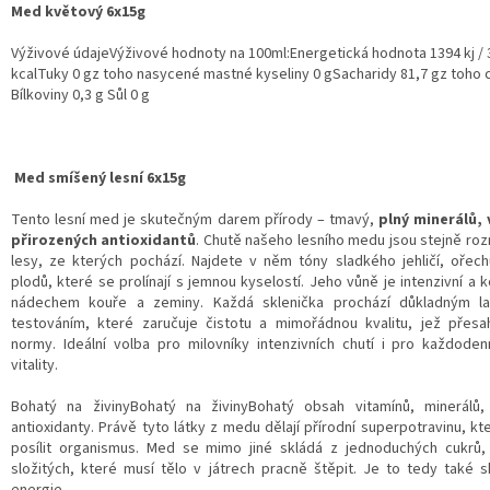
Med květový 6x15g
Výživové údajeVýživové hodnoty na 100ml:Energetická hodnota 1394 kj / 
kcalTuky 0 gz toho nasycené mastné kyseliny 0 gSacharidy 81,7 gz toho c
Bílkoviny 0,3 g Sůl 0 g
Med smíšený lesní 6x15g
Tento lesní med je skutečným darem přírody – tmavý,
plný minerálů, 
přirozených antioxidantů
. Chutě našeho lesního medu jsou stejně roz
lesy, ze kterých pochází. Najdete v něm tóny sladkého jehličí, ořech
plodů, které se prolínají s jemnou kyselostí. Jeho vůně je intenzivní a 
nádechem kouře a zeminy. Každá sklenička prochází důkladným la
testováním, které zaručuje čistotu a mimořádnou kvalitu, jež přes
normy. Ideální volba pro milovníky intenzivních chutí i pro každode
vitality.
Bohatý na živinyBohatý na živinyBohatý obsah vitamínů, minerálů
antioxidanty. Právě tyto látky z medu dělají přírodní superpotravinu, k
posílit organismus. Med se mimo jiné skládá z jednoduchých cukrů, 
složitých, které musí tělo v játrech pracně štěpit. Je to tedy také s
energie.