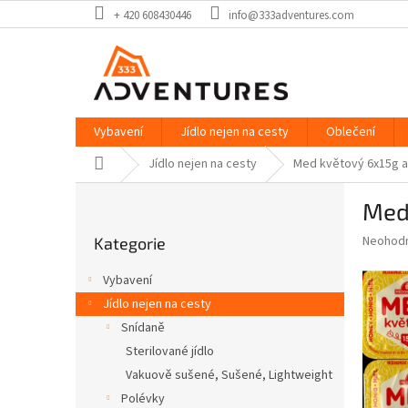
Přejít
+ 420 608430446
info@333adventures.com
na
obsah
Vybavení
Jídlo nejen na cesty
Oblečení
Domů
Jídlo nejen na cesty
Med květový 6x15g a
P
Med
o
Přeskočit
s
Průměr
Neohod
Kategorie
kategorie
t
hodnoce
r
produkt
Vybavení
a
je
Jídlo nejen na cesty
0,0
n
z
Snídaně
n
5
í
Sterilované jídlo
hvězdič
p
Vakuově sušené, Sušené, Lightweight
a
Polévky