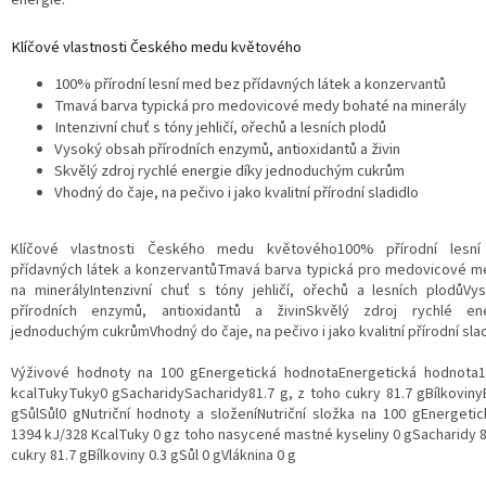
Klíčové vlastnosti Českého medu květového
100% přírodní lesní med bez přídavných látek a konzervantů
Tmavá barva typická pro medovicové medy bohaté na minerály
Intenzivní chuť s tóny jehličí, ořechů a lesních plodů
Vysoký obsah přírodních enzymů, antioxidantů a živin
Skvělý zdroj rychlé energie díky jednoduchým cukrům
Vhodný do čaje, na pečivo i jako kvalitní přírodní sladidlo
Klíčové vlastnosti Českého medu květového100% přírodní les
přídavných látek a konzervantůTmavá barva typická pro medovicové 
na minerályIntenzivní chuť s tóny jehličí, ořechů a lesních plodůV
přírodních enzymů, antioxidantů a živinSkvělý zdroj rychlé en
jednoduchým cukrůmVhodný do čaje, na pečivo i jako kvalitní přírodní sla
Výživové hodnoty na 100 gEnergetická hodnotaEnergetická hodnota1
kcalTukyTuky0 gSacharidySacharidy81.7 g, z toho cukry 81.7 gBílkovinyB
gSůlSůl0 gNutriční hodnoty a složeníNutriční složka na 100 gEnergeti
1394 kJ/328 KcalTuky 0 gz toho nasycené mastné kyseliny 0 gSacharidy 8
cukry 81.7 gBílkoviny 0.3 gSůl 0 gVláknina 0 g