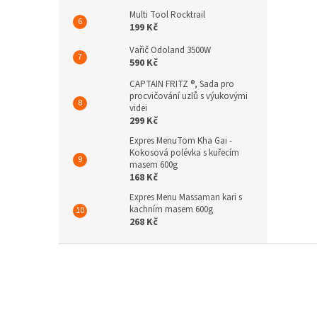
Multi Tool Rocktrail
199 Kč
Vařič Odoland 3500W
590 Kč
CAPTAIN FRITZ ®, Sada pro
procvičování uzlů s výukovými
videi
299 Kč
Expres MenuTom Kha Gai -
Kokosová polévka s kuřecím
masem 600g
168 Kč
Expres Menu Massaman kari s
kachním masem 600g
268 Kč
Z
á
p
a
t