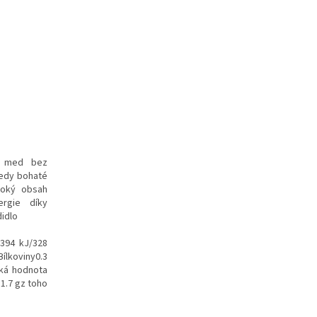
ní med bez
medy bohaté
ysoký obsah
ergie díky
didlo
394 kJ/328
ílkoviny0.3
cká hodnota
1.7 gz toho