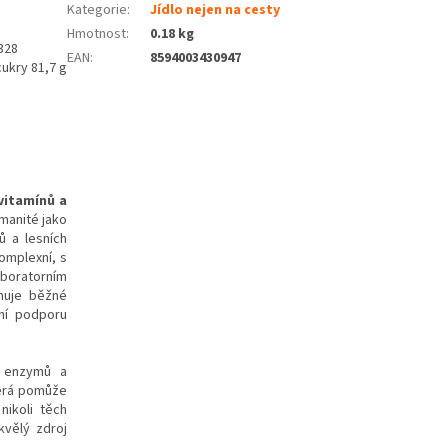
Kategorie
:
Jídlo nejen na cesty
Hmotnost
:
0.18 kg
328
EAN
:
8594003430947
ukry 81,7 g
vitamínů a
manité jako
ů a lesních
komplexní, s
boratorním
ahuje běžné
nní podporu
, enzymů a
terá pomůže
nikoli těch
kvělý zdroj