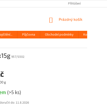
Přihlášení
NÁKUPNÍ
Prázdný košík
KOŠÍK
jištění...
Půjčovna
Obchodní podmínky
Kontakty
x15g
957/S502
Kč
00 g
dem
(>5 ks)
oručit do:
11.8.2026