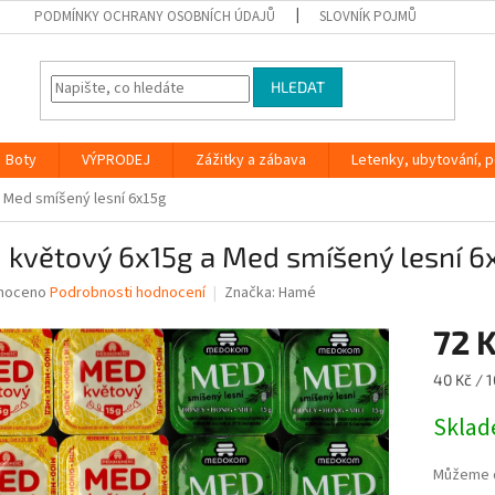
PODMÍNKY OCHRANY OSOBNÍCH ÚDAJŮ
SLOVNÍK POJMŮ
HLEDAT
Boty
VÝPRODEJ
Zážitky a zábava
Letenky, ubytování, po
 Med smíšený lesní 6x15g
 květový 6x15g a Med smíšený lesní 6
né
noceno
Podrobnosti hodnocení
Značka:
Hamé
ní
72 
u
Měrná
40 Kč / 1
cena:
Skla
ek.
Můžeme d