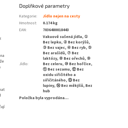
Doplňkové parametry
Kategorie
:
Jídlo nejen na cesty
Hmotnost
:
0.174 kg
EAN
:
7036480018443
Vakuově sušená jídla, ①
z
Bez lepku, ② Bez korýšů,
③ Bez vajec, ④ Bez ryb, ⑤
Bez arašídů, ⑦ Bez
ena
laktózy, ⑧ Bez ořechů, ⑨
 že
Jídlo
:
Bez celeru, ⑩ Bez hořčice,
h
⑪ Bez sezamu, ⑫ Bez
oxidu siřičitého a
siřičitáného, ⑬ Bez
lupiny, ⑭ Bez měkýšů, Bez
mat
hub
d
Položka byla vyprodána…
ují