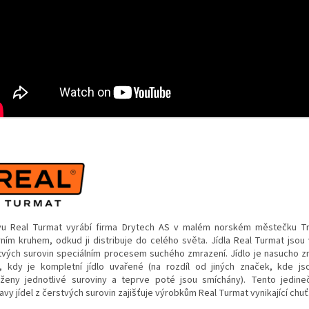
vu Real Turmat vyrábí firma Drytech AS v malém norském městečku T
rním kruhem, odkud ji distribuje do celého světa. Jídla Real Turmat jsou
tvých surovin speciálním procesem suchého zmrazení. Jídlo je nasucho 
, kdy je kompletní jídlo uvařené (na rozdíl od jiných značek, kde j
ženy jednotlivé suroviny a teprve poté jsou smíchány). Tento jedin
avy jídel z čerstvých surovin zajišťuje výrobkům Real Turmat vynikající chuť