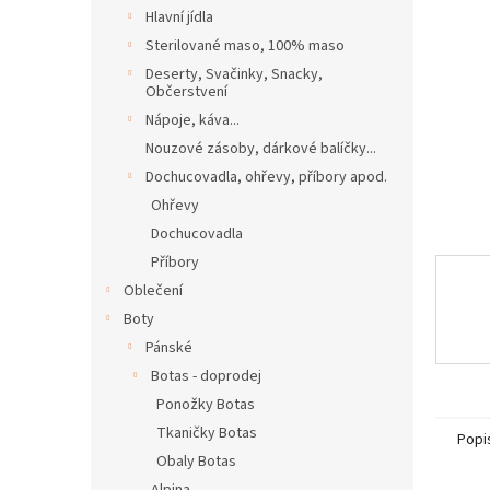
n
Hlavní jídla
e
Sterilované maso, 100% maso
l
Deserty, Svačinky, Snacky,
Občerstvení
Nápoje, káva...
Nouzové zásoby, dárkové balíčky...
Dochucovadla, ohřevy, příbory apod.
Ohřevy
Dochucovadla
Příbory
Oblečení
Boty
Pánské
Botas - doprodej
Ponožky Botas
Tkaničky Botas
Popi
Obaly Botas