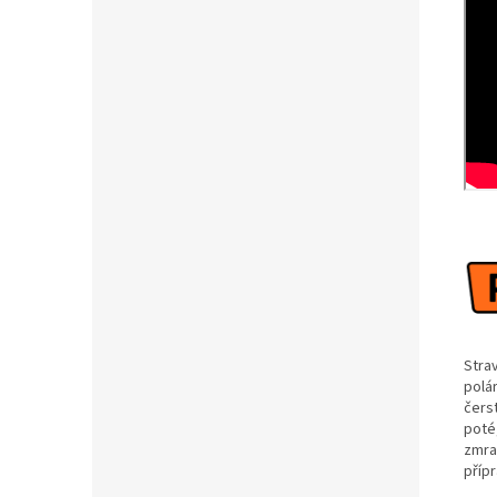
Stra
polá
čers
poté
zmra
přípr