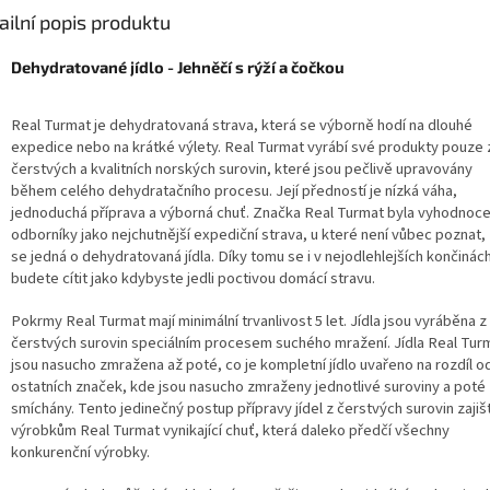
ailní popis produktu
Dehydratované jídlo - Jehněčí s rýží a čočkou
Real Turmat je dehydratovaná strava, která se výborně hodí na dlouhé
expedice nebo na krátké výlety. Real Turmat vyrábí své produkty pouze 
čerstvých a kvalitních norských surovin, které jsou pečlivě upravovány
během celého dehydratačního procesu. Její předností je nízká váha,
jednoduchá příprava a výborná chuť. Značka Real Turmat byla vyhodnoc
odborníky jako nejchutnější expediční strava, u které není vůbec poznat,
se jedná o dehydratovaná jídla. Díky tomu se i v nejodlehlejších končinác
budete cítit jako kdybyste jedli poctivou domácí stravu.
Pokrmy Real Turmat mají minimální trvanlivost 5 let. Jídla jsou vyráběna z
čerstvých surovin speciálním procesem suchého mražení. Jídla Real Tur
jsou nasucho zmražena až poté, co je kompletní jídlo uvařeno na rozdíl o
ostatních značek, kde jsou nasucho zmraženy jednotlivé suroviny a poté
smíchány. Tento jedinečný postup přípravy jídel z čerstvých surovin zajišť
výrobkům Real Turmat vynikající chuť, která daleko předčí všechny
konkurenční výrobky.