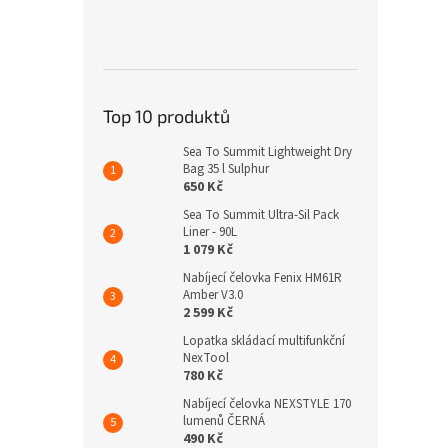
Top 10 produktů
Sea To Summit Lightweight Dry
Bag 35 l Sulphur
650 Kč
Sea To Summit Ultra-Sil Pack
Liner - 90L
1 079 Kč
Nabíjecí čelovka Fenix HM61R
Amber V3.0
2 599 Kč
Lopatka skládací multifunkční
NexTool
780 Kč
Nabíjecí čelovka NEXSTYLE 170
lumenů ČERNÁ
490 Kč