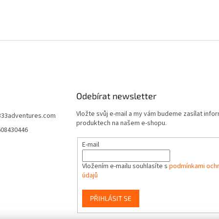
Odebírat newsletter
Vložte svůj e-mail a my vám budeme zasílat info
333adventures.com
produktech na našem e-shopu.
608430446
E-mail
Vložením e-mailu souhlasíte s
podmínkami ochr
údajů
PŘIHLÁSIT SE