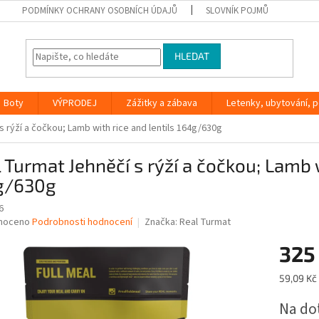
PODMÍNKY OCHRANY OSOBNÍCH ÚDAJŮ
SLOVNÍK POJMŮ
HLEDAT
Boty
VÝPRODEJ
Zážitky a zábava
Letenky, ubytování, po
 rýží a čočkou; Lamb with rice and lentils 164g/630g
 Turmat Jehněčí s rýží a čočkou; Lamb w
g/630g
6
né
noceno
Podrobnosti hodnocení
Značka:
Real Turmat
ní
325
u
Měrná
59,09 Kč 
cena:
Na do
ek.