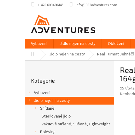
Přejít
+ 420 608430446
info@333adventures.com
na
obsah
Vybavení
Jídlo nejen na cesty
Oblečení
Domů
Jídlo nejen na cesty
Real Turmat Jehněčí s
P
Real
o
Přeskočit
s
164
Kategorie
kategorie
t
957/S42
r
Vybavení
Průměr
Neohod
a
hodnoce
Jídlo nejen na cesty
n
produkt
Snídaně
n
je
í
Sterilované jídlo
0,0
z
p
Vakuově sušené, Sušené, Lightweight
5
a
Polévky
hvězdič