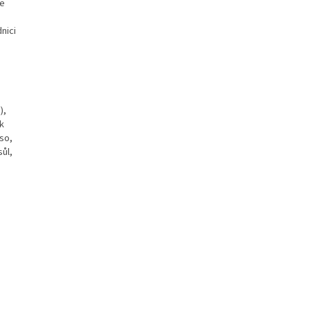
le
nici
),
ek
so,
sůl,