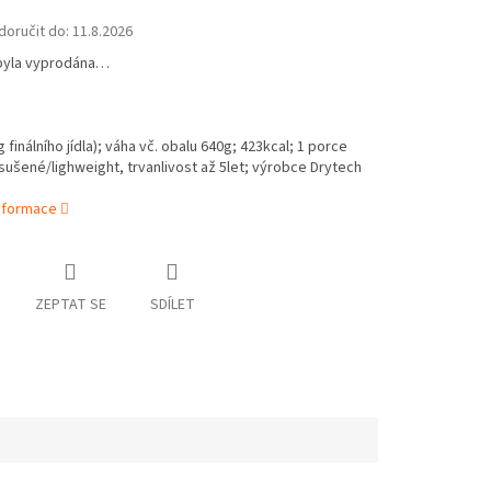
oručit do:
11.8.2026
byla vyprodána…
finálního jídla);
váha vč. obalu 640g;
423
kcal; 1 porce
ušené/lighweight, trvanlivost až 5let; výrobce Drytech
informace
ZEPTAT SE
SDÍLET