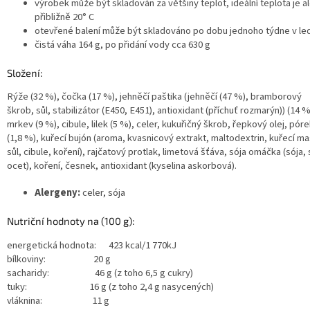
výrobek může být skladován za většiny teplot, ideální teplota je a
přibližně 20° C
otevřené balení může být skladováno po dobu jednoho týdne v led
čistá váha 164 g, po přidání vody cca 630 g
Složení:
Rýže (32 %), čočka (17 %), jehněčí paštika (jehněčí (47 %), bramborový
škrob, sůl, stabilizátor (E450, E451), antioxidant (příchuť rozmarýn)) (14 %
mrkev (9 %), cibule, lilek (5 %), celer, kukuřičný škrob, řepkový olej, pór
(1,8 %), kuřecí bujón (aroma, kvasnicový extrakt, maltodextrin, kuřecí ma
sůl, cibule, koření), rajčatový protlak, limetová šťáva, sója omáčka (sója, 
ocet), koření, česnek, antioxidant (kyselina askorbová).
Alergeny:
celer, sója
Nutriční hodnoty na (100 g):
energetická hodnota: 423 kcal/1 770kJ
bílkoviny: 20 g
sacharidy: 46 g (z toho 6,5 g cukry)
tuky: 16 g (z toho 2,4 g nasycených)
vláknina: 11 g