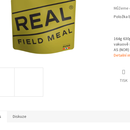
Můžeme d
Položka 
164g 630g 
vakuově s
AS (NOR)
Detailní 
TISK
s
Diskuze