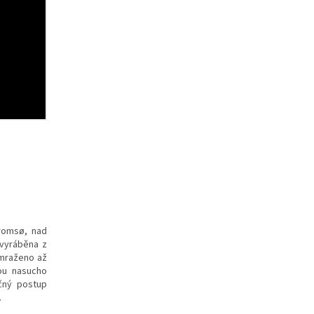
romsø, nad
 vyráběna z
zmraženo až
sou nasucho
ečný postup
.