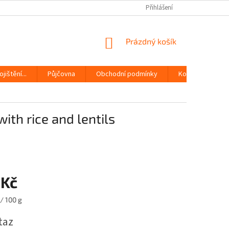
Přihlášení
NÁKUPNÍ
Prázdný košík
KOŠÍK
jištění...
Půjčovna
Obchodní podmínky
Kontakty
ith rice and lentils
 Kč
/ 100 g
taz