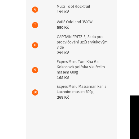
Multi Tool Rocktrail
199 Kč
Vařič Odoland 3500W
590 Kč
CAPTAIN FRITZ ®, Sada pro
procvičování uzlů s výukovými
videi
299 Kč
Expres MenuTom Kha Gai -
Kokosová polévka s kuřecím
masem 600g
168 Kč
Expres Menu Massaman kari s
kachním masem 600g
268 Kč