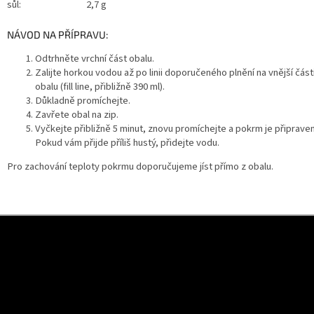
sůl: 2,7 g
NÁVOD NA PŘÍPRAVU:
Odtrhněte vrchní část obalu.
Zalijte horkou vodou až po linii doporučeného plnění na vnější část
obalu (fill line, přibližně 390 ml).
Důkladně promíchejte.
Zavřete obal na zip.
Vyčkejte přibližně 5 minut, znovu promíchejte a pokrm je připraven
Pokud vám přijde příliš hustý, přidejte vodu.
Pro zachování teploty pokrmu doporučujeme jíst přímo z obalu.