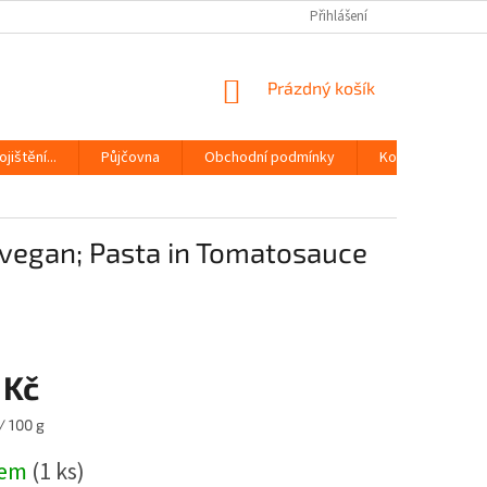
Přihlášení
NÁKUPNÍ
Prázdný košík
KOŠÍK
jištění...
Půjčovna
Obchodní podmínky
Kontakty
 vegan; Pasta in Tomatosauce
 Kč
/ 100 g
dem
(1 ks)