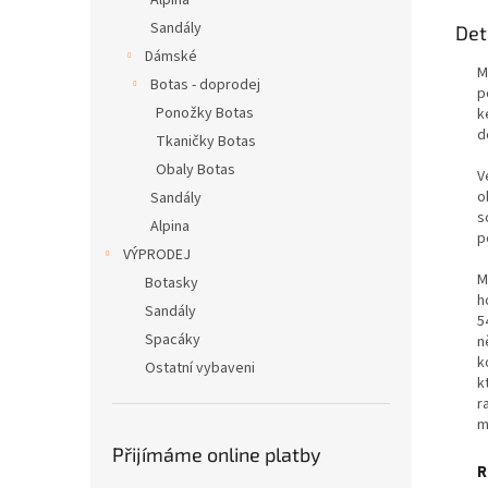
Alpina
Sandály
Det
Dámské
M
Botas - doprodej
p
Ponožky Botas
k
d
Tkaničky Botas
Obaly Botas
V
o
Sandály
s
Alpina
p
VÝPRODEJ
M
Botasky
h
Sandály
5
Spacáky
n
k
Ostatní vybaveni
k
r
m
Přijímáme online platby
R