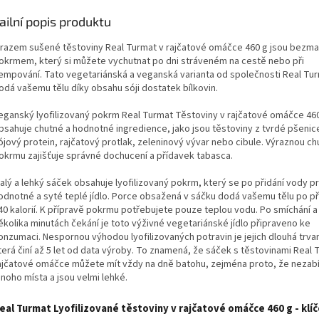
ailní popis produktu
razem sušené těstoviny Real Turmat v rajčatové omáčce 460 g jsou bezm
okrmem, který si můžete vychutnat po dni stráveném na cestě nebo při
empování. Tato vegetariánská a veganská varianta od společnosti Real Tu
odá vašemu tělu díky obsahu sóji dostatek bílkovin.
eganský lyofilizovaný pokrm Real Turmat Těstoviny v rajčatové omáčce 46
bsahuje chutné a hodnotné ingredience, jako jsou těstoviny z tvrdé pšenic
ójový protein, rajčatový protlak, zeleninový vývar nebo cibule. Výraznou ch
okrmu zajišťuje správné dochucení a přídavek tabasca.
alý a lehký sáček obsahuje lyofilizovaný pokrm, který se po přidání vody p
odnotné a syté teplé jídlo. Porce obsažená v sáčku dodá vašemu tělu po p
40 kalorií. K přípravě pokrmu potřebujete pouze teplou vodu. Po smíchání a
ěkolika minutách čekání je toto výživné vegetariánské jídlo připraveno ke
onzumaci. Nespornou výhodou lyofilizovaných potravin je jejich dlouhá trvan
terá činí až 5 let od data výroby. To znamená, že sáček s těstovinami Real 
ajčatové omáčce můžete mít vždy na dně batohu, zejména proto, že nezabí
noho místa a jsou velmi lehké.
eal Turmat Lyofilizované těstoviny v rajčatové omáčce 460 g - klí