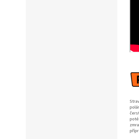
Stra
polár
čers
poté,
zmra
přípr