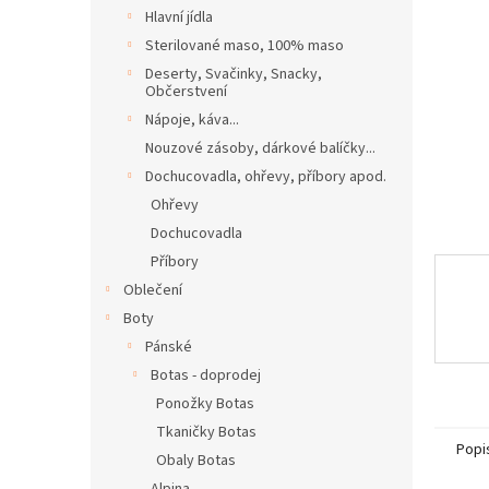
n
Hlavní jídla
e
Sterilované maso, 100% maso
l
Deserty, Svačinky, Snacky,
Občerstvení
Nápoje, káva...
Nouzové zásoby, dárkové balíčky...
Dochucovadla, ohřevy, příbory apod.
Ohřevy
Dochucovadla
Příbory
Oblečení
Boty
Pánské
Botas - doprodej
Ponožky Botas
Tkaničky Botas
Popi
Obaly Botas