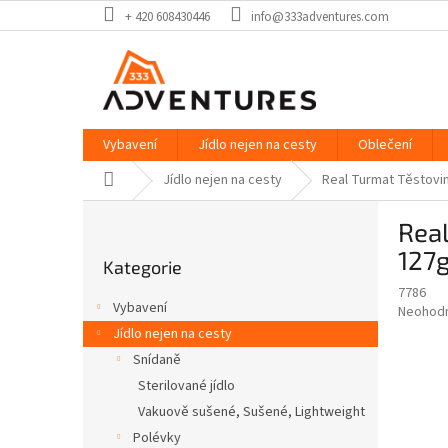
Přejít
+ 420 608430446
info@333adventures.com
na
obsah
Vybavení
Jídlo nejen na cesty
Oblečení
Domů
Jídlo nejen na cesty
Real Turmat Těstovi
P
Real
o
Přeskočit
s
127
Kategorie
kategorie
t
7786
r
Vybavení
Průměr
Neohod
a
hodnoce
Jídlo nejen na cesty
n
produkt
Snídaně
n
je
í
Sterilované jídlo
0,0
z
p
Vakuově sušené, Sušené, Lightweight
5
a
Polévky
hvězdič