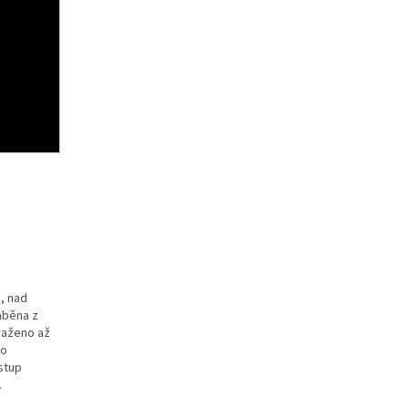
, nad
ráběna z
raženo až
ho
stup
.