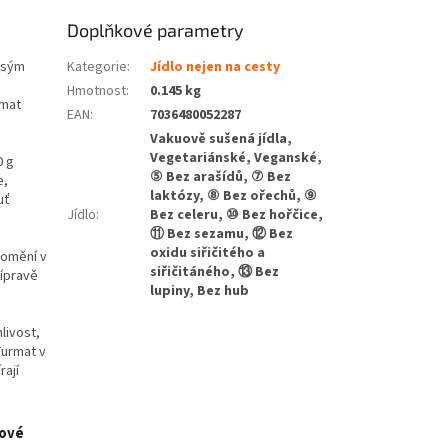
Doplňkové parametry
asým
Kategorie
:
Jídlo nejen na cesty
Hmotnost
:
0.145 kg
rmat
EAN
:
7036480052287
Vakuově sušená jídla,
Vegetariánské, Veganské,
0 g
⑤ Bez arašídů, ⑦ Bez
e,
laktózy, ⑧ Bez ořechů, ⑨
uť
Jídlo
:
Bez celeru, ⑩ Bez hořčice,
⑪ Bez sezamu, ⑫ Bez
oxidu siřičitého a
romění v
siřičitáného, ⑬ Bez
řípravě
lupiny, Bez hub
livost,
Turmat v
rají
čové