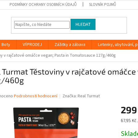
PODMÍNKY OCHRANY OSOBNÍCH ÚDAJŮ
SLOVNÍK POJMŮ
HLEDAT
Boty
VÝPRODEJ
Zážitky a zábava
Letenky, ubytování, po
ny v rajčatové omáčce vegan; Pasta in Tomatosauce 127g/460g
 Turmat Těstoviny v rajčatové omáčce
g/460g
né
noceno
Podrobnosti hodnocení
Značka:
Real Turmat
ní
299
u
Měrná
67,95 Kč 
cena:
Skla
ek.