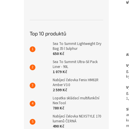
v
Top 10 produktů
Sea To Summit Lightweight Dry
Bag 35 l Sulphur
650 Kč
A
Sea To Summit Ultra-Sil Pack
V
Liner - 90L
g
1 079 Kč
k
Nabíjecí čelovka Fenix HM61R
Amber V3.0
V
2 599 Kč
g
1
Lopatka skládací multifunkční
NexTool
780 Kč
S
a
Nabíjecí čelovka NEXSTYLE 170
k
lumenů ČERNÁ
m
490 Kč