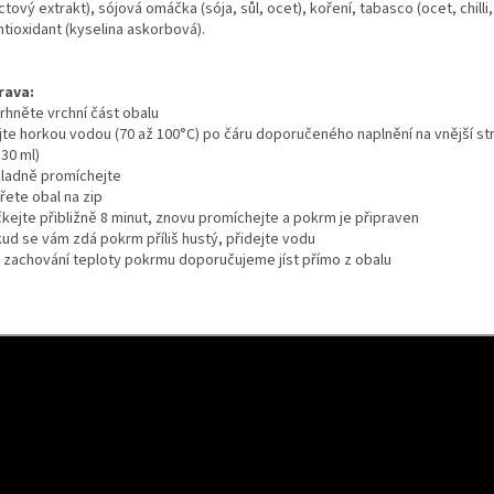
ctový extrakt), sójová omáčka (sója, sůl, ocet), koření, tabasco (ocet, chilli, 
ntioxidant (kyselina askorbová).
rava:
rhněte vrchní část obalu
lijte horkou vodou (70 až 100°C) po čáru doporučeného naplnění na vnější st
330 ml)
kladně promíchejte
řete obal na zip
čkejte přibližně 8 minut, znovu promíchejte a pokrm je připraven
kud se vám zdá pokrm příliš hustý, přidejte vodu
o zachování teploty pokrmu doporučujeme jíst přímo z obalu