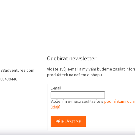
Odebírat newsletter
Vložte svůj e-mail a my vám budeme zasílat info
333adventures.com
produktech na našem e-shopu.
608430446
E-mail
Vložením e-mailu souhlasíte s
podmínkami ochr
údajů
PŘIHLÁSIT SE