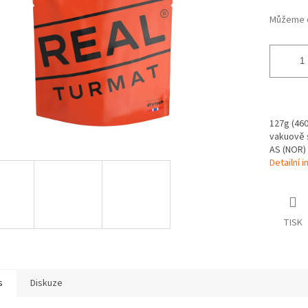
Můžeme d
127g (460g
vakuově s
AS (NOR)
Detailní 
TISK
s
Diskuze