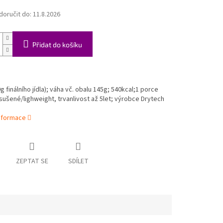
oručit do:
11.8.2026
Přidat do košíku
 finálního jídla);
váha vč. obalu 145g;
540
kcal;1 porce
ušené/lighweight, trvanlivost až 5let; výrobce Drytech
informace
ZEPTAT SE
SDÍLET