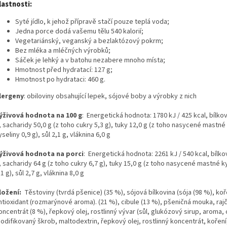
lastnosti:
Syté jídlo, k jehož přípravě stačí pouze teplá voda;
Jedna porce dodá vašemu tělu 540 kalorií;
Vegetariánský, veganský a bezlaktózový pokrm;
Bez mléka a mléčných výrobků;
Sáček je lehký a v batohu nezabere mnoho místa;
Hmotnost před hydratací: 127 g;
Hmotnost po hydrataci: 460 g.
lergeny
: obiloviny obsahující lepek, sójové boby a výrobky z nich
ýživová hodnota na 100 g
: Energetická hodnota: 1780 kJ / 425 kcal, bílkov
, sacharidy 50,0 g (z toho cukry 5,3 g), tuky 12,0 g (z toho nasycené mastné
yseliny 0,9 g), sůl 2,1 g, vláknina 6,0 g
ýživová hodnota na porci
: Energetická hodnota: 2261 kJ / 540 kcal, bílko
, sacharidy 64 g (z toho cukry 6,7 g), tuky 15,0 g (z toho nasycené mastné k
,1 g), sůl 2,7 g, vláknina 8,0 g
ložení:
Těstoviny (tvrdá pšenice) (35 %), sójová bílkovina (sója (98 %), koře
ntioxidant (rozmarýnové aroma). (21 %), cibule (13 %), pšeničná mouka, raj
oncentrát (8 %), řepkový olej, rostlinný vývar (sůl, glukózový sirup, aroma, 
odifikovaný škrob, maltodextrin, řepkový olej, rostlinný koncentrát, koření,