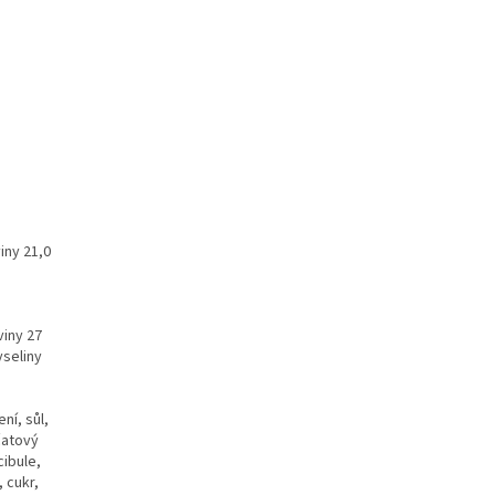
iny 21,0
viny 27
yseliny
ní, sůl,
čatový
cibule,
 cukr,