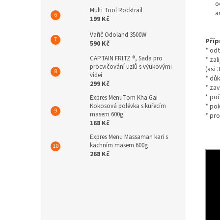
o
Multi Tool Rocktrail
a
199 Kč
Vařič Odoland 3500W
Příp
590 Kč
* odt
CAPTAIN FRITZ ®, Sada pro
* za
procvičování uzlů s výukovými
(asi 
videi
* dů
299 Kč
* zav
* po
Expres MenuTom Kha Gai -
* po
Kokosová polévka s kuřecím
masem 600g
* pr
168 Kč
Expres Menu Massaman kari s
kachním masem 600g
268 Kč