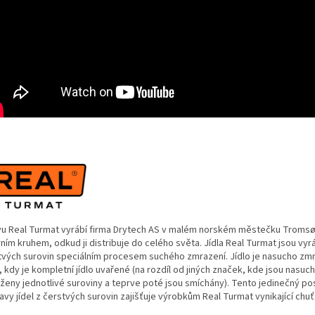
vu Real Turmat vyrábí firma Drytech AS v malém norském městečku Tromsø
ním kruhem, odkud ji distribuje do celého světa. Jídla Real Turmat jsou vy
tvých surovin speciálním procesem suchého zmrazení. Jídlo je nasucho zm
 kdy je kompletní jídlo uvařené (na rozdíl od jiných značek, kde jsou nasuc
ženy jednotlivé suroviny a teprve poté jsou smíchány). Tento jedinečný po
avy jídel z čerstvých surovin zajišťuje výrobkům Real Turmat vynikající chuť