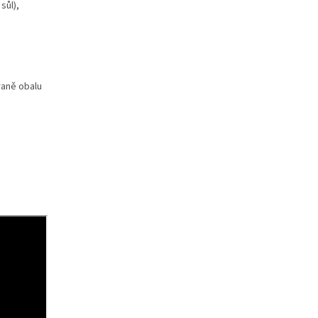
sůl),
raně obalu