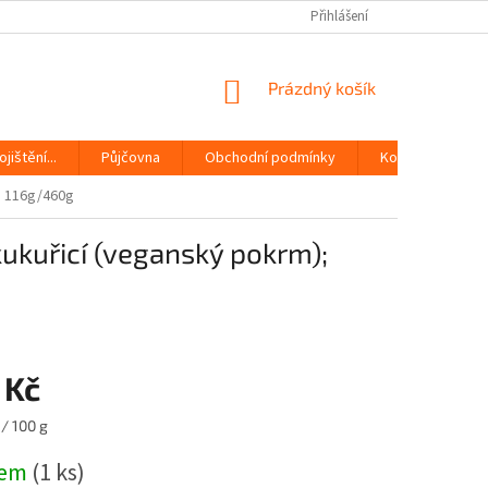
Přihlášení
NÁKUPNÍ
Prázdný košík
KOŠÍK
jištění...
Půjčovna
Obchodní podmínky
Kontakty
e 116g/460g
ukuřicí (veganský pokrm);
 Kč
/ 100 g
dem
(1 ks)