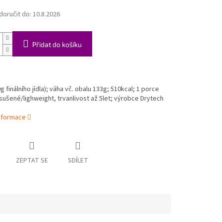
oručit do:
10.8.2026
Přidat do košíku
 finálního jídla);
váha vč. obalu 133g;
510
kcal; 1 porce
ušené/lighweight, trvanlivost až 5let; výrobce Drytech
informace
ZEPTAT SE
SDÍLET