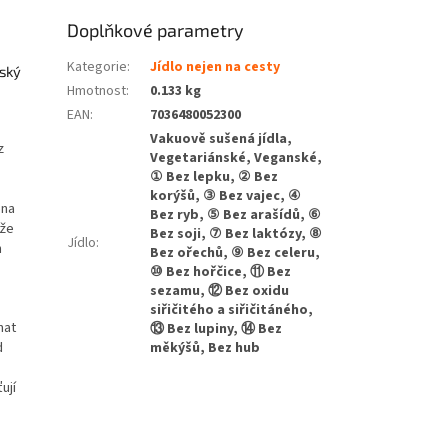
Doplňkové parametry
Kategorie
:
Jídlo nejen na cesty
nský
Hmotnost
:
0.133 kg
EAN
:
7036480052300
Vakuově sušená jídla,
z
Vegetariánské, Veganské,
① Bez lepku, ② Bez
korýšů, ③ Bez vajec, ④
ena
Bez ryb, ⑤ Bez arašídů, ⑥
 že
Bez soji, ⑦ Bez laktózy, ⑧
Jídlo
:
h
Bez ořechů, ⑨ Bez celeru,
⑩ Bez hořčice, ⑪ Bez
sezamu, ⑫ Bez oxidu
siřičitého a siřičitáného,
mat
⑬ Bez lupiny, ⑭ Bez
d
měkýšů, Bez hub
ují