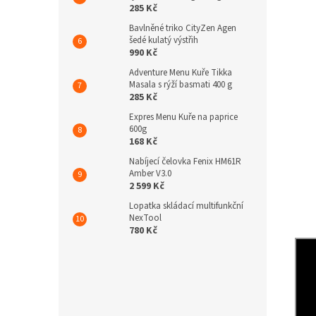
285 Kč
Bavlněné triko CityZen Agen
šedé kulatý výstřih
990 Kč
Adventure Menu Kuře Tikka
Masala s rýží basmati 400 g
285 Kč
Expres Menu Kuře na paprice
600g
168 Kč
Nabíjecí čelovka Fenix HM61R
Amber V3.0
2 599 Kč
Lopatka skládací multifunkční
NexTool
780 Kč