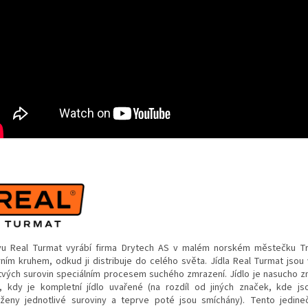
vu Real Turmat vyrábí firma Drytech AS v malém norském městečku T
rním kruhem, odkud ji distribuje do celého světa. Jídla Real Turmat jsou
tvých surovin speciálním procesem suchého zmrazení. Jídlo je nasucho 
, kdy je kompletní jídlo uvařené (na rozdíl od jiných značek, kde j
ženy jednotlivé suroviny a teprve poté jsou smíchány). Tento jedin