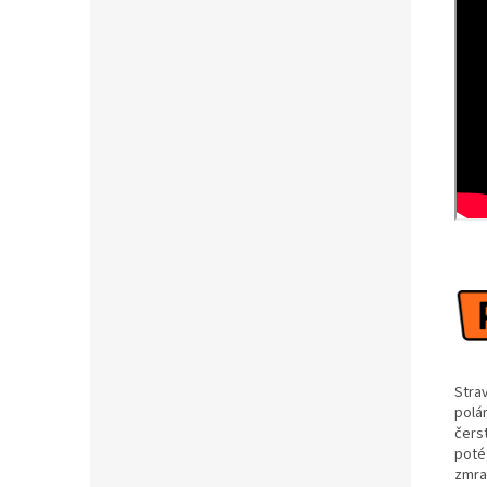
Stra
polá
čers
poté
zmra