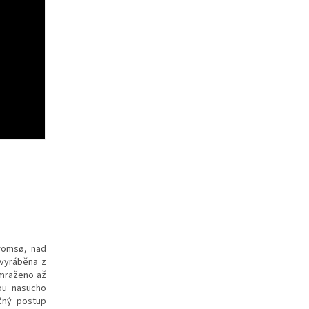
romsø, nad
 vyráběna z
zmraženo až
sou nasucho
ečný postup