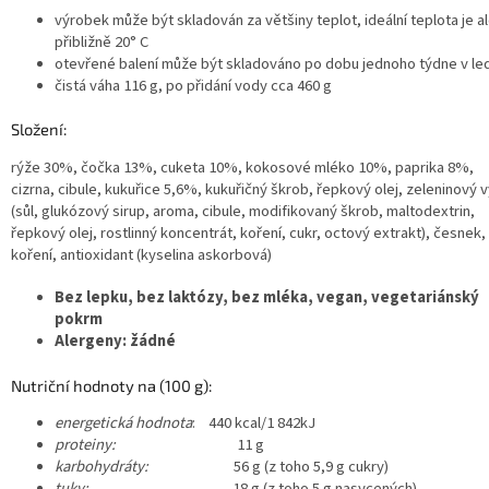
výrobek může být skladován za většiny teplot, ideální teplota je a
přibližně 20° C
otevřené balení může být skladováno po dobu jednoho týdne v led
čistá váha 116 g, po přidání vody cca 460 g
Složení:
rýže 30%, čočka 13%, cuketa 10%, kokosové mléko 10%, paprika 8%,
cizrna, cibule, kukuřice 5,6%, kukuřičný škrob, řepkový olej, zeleninový 
(sůl, glukózový sirup, aroma, cibule, modifikovaný škrob, maltodextrin,
řepkový olej, rostlinný koncentrát, koření, cukr, octový extrakt), česnek,
koření, antioxidant (kyselina askorbová)
Bez lepku, bez laktózy, bez mléka, vegan, vegetariánský
pokrm
Alergeny: žádné
Nutriční hodnoty na (100 g):
energetická hodnota
: 440 kcal/1 842kJ
proteiny:
11 g
karbohydráty:
56 g (z toho 5,9 g cukry)
tuky:
18 g (z toho 5 g nasycených)