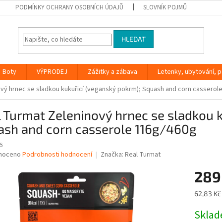
PODMÍNKY OCHRANY OSOBNÍCH ÚDAJŮ
SLOVNÍK POJMŮ
HLEDAT
Boty
VÝPRODEJ
Zážitky a zábava
Letenky, ubytování, po
vý hrnec se sladkou kukuřicí (veganský pokrm); Squash and corn casserol
 Turmat Zeleninový hrnec se sladkou k
ash and corn casserole 116g/460g
6
né
noceno
Podrobnosti hodnocení
Značka:
Real Turmat
ní
289
u
Měrná
62,83 Kč 
cena:
Skla
ek.