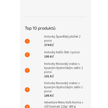
Top 10 produktů
Hotovky Španělský ptáček 2
porce
274 Kč
Hotovky Katův šleh 2 porce
195 Kč
Hotovky Moravský vrabec s
kysaným Bystročským zelím 2
porce
191 Kč
Hotovky Moravský vrabec s
kysaným Bystročským zelím 1
porce
106 Kč
Adventure Menu Kuře Korma s
rýží basmati 115g/ 400 g