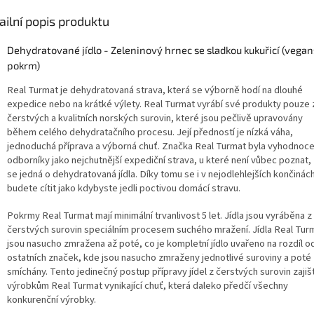
ailní popis produktu
Dehydratované jídlo - Zeleninový hrnec se sladkou kukuřicí (vega
pokrm)
Real Turmat je dehydratovaná strava, která se výborně hodí na dlouhé
expedice nebo na krátké výlety. Real Turmat vyrábí své produkty pouze 
čerstvých a kvalitních norských surovin, které jsou pečlivě upravovány
během celého dehydratačního procesu. Její předností je nízká váha,
jednoduchá příprava a výborná chuť. Značka Real Turmat byla vyhodnoc
odborníky jako nejchutnější expediční strava, u které není vůbec poznat,
se jedná o dehydratovaná jídla. Díky tomu se i v nejodlehlejších končinác
budete cítit jako kdybyste jedli poctivou domácí stravu.
Pokrmy Real Turmat mají minimální trvanlivost 5 let. Jídla jsou vyráběna z
čerstvých surovin speciálním procesem suchého mražení. Jídla Real Tur
jsou nasucho zmražena až poté, co je kompletní jídlo uvařeno na rozdíl o
ostatních značek, kde jsou nasucho zmraženy jednotlivé suroviny a poté
smíchány. Tento jedinečný postup přípravy jídel z čerstvých surovin zajišť
výrobkům Real Turmat vynikající chuť, která daleko předčí všechny
konkurenční výrobky.