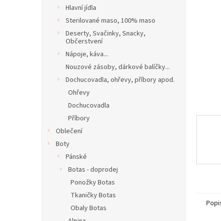
n
Hlavní jídla
e
Sterilované maso, 100% maso
l
Deserty, Svačinky, Snacky,
Občerstvení
Nápoje, káva...
Nouzové zásoby, dárkové balíčky...
Dochucovadla, ohřevy, příbory apod.
Ohřevy
Dochucovadla
Příbory
Oblečení
Boty
Pánské
Botas - doprodej
Ponožky Botas
Tkaničky Botas
Popi
Obaly Botas