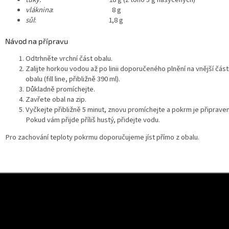
vláknina
: 8 g
sůl
: 1,8 g
Návod na přípravu
Odtrhněte vrchní část obalu.
Zalijte horkou vodou až po linii doporučeného plnění na vnější část
obalu (fill line, přibližně 390 ml).
Důkladně promíchejte.
Zavřete obal na zip.
Vyčkejte přibližně 5 minut, znovu promíchejte a pokrm je připraven
Pokud vám přijde příliš hustý, přidejte vodu.
Pro zachování teploty pokrmu doporučujeme jíst přímo z obalu.