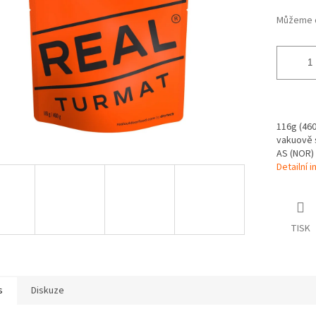
Můžeme d
116g (460g
vakuově s
AS (NOR)
Detailní 
TISK
s
Diskuze