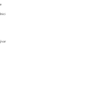
le
nici
vývar