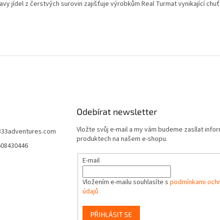
avy jídel z čerstvých surovin zajišťuje výrobkům Real Turmat vynikající chuť
Odebírat newsletter
Vložte svůj e-mail a my vám budeme zasílat info
333adventures.com
produktech na našem e-shopu.
608430446
E-mail
Vložením e-mailu souhlasíte s
podmínkami ochr
údajů
PŘIHLÁSIT SE