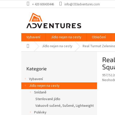
Přejít
+ 420 608430446
info@333adventures.com
na
obsah
Vybavení
Jídlo nejen na cesty
Oblečení
Domů
Jídlo nejen na cesty
Real Turmat Zelenino
P
Real
o
Přeskočit
s
Squ
Kategorie
kategorie
t
957/S12
r
Vybavení
Průměr
Neohod
a
hodnoce
Jídlo nejen na cesty
n
produkt
Snídaně
n
je
í
Sterilované jídlo
0,0
z
p
Vakuově sušené, Sušené, Lightweight
5
a
Polévky
hvězdič