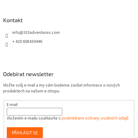
á
p
a
Kontakt
t
info
@
333adventures.com
í
+ 420 608430446
Odebírat newsletter
Vložte svůj e-mail a my vám budeme zasílat informace o nových
produktech na našem e-shopu.
E-mail
Vložením e-mailu souhlasíte s
podmínkami ochrany osobních údajů
PŘIHLÁSIT SE