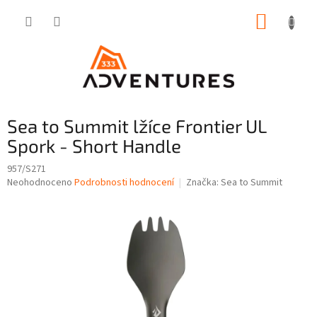
Přejít
NÁKUP
na
obsah
KOŠÍK
Sea to Summit lžíce Frontier UL
Spork - Short Handle
957/S271
Průměrné
Neohodnoceno
Podrobnosti hodnocení
Značka:
Sea to Summit
hodnocení
produktu
je
0,0
z
5
hvězdiček.