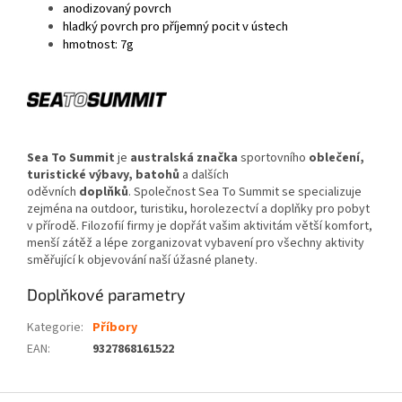
anodizovaný povrch
hladký povrch pro příjemný pocit v ústech
hmotnost: 7g
Sea To Summit
je
australská
značka
sportovního
oblečení
,
turistické výbavy, batohů
a dalších
oděvních
doplňků
. Společnost Sea To Summit se specializuje
zejména na outdoor, turistiku, horolezectví a doplňky pro pobyt
v přírodě. Filozofií firmy je dopřát vašim aktivitám větší komfort,
menší zátěž a lépe zorganizovat vybavení pro všechny aktivity
směřující k objevování naší úžasné planety.
Doplňkové parametry
Kategorie
:
Příbory
EAN
:
9327868161522
Z