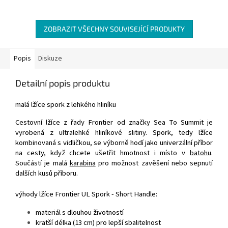
ZOBRAZIT VŠECHNY SOUVISEJÍCÍ PRODUKTY
Popis
Diskuze
Detailní popis produktu
malá lžíce spork z lehkého hliníku
Cestovní lžíce z řady Frontier od značky Sea To Summit je
vyrobená z ultralehké hliníkové slitiny. Spork, tedy lžíce
kombinovaná s vidličkou, se výborně hodí jako univerzální příbor
na cesty, když chcete ušetřit hmotnost i místo v
batohu
.
Součástí je malá
karabina
pro možnost zavěšení nebo sepnutí
dalších kusů příboru.
výhody lžíce Frontier UL Spork - Short Handle:
materiál s dlouhou životností
kratší délka (13 cm) pro lepší sbalitelnost