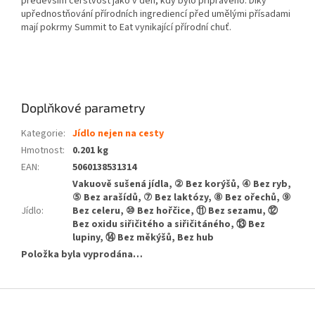
především čerstvost jako v den, kdy bylo připraveno. Díky
upřednostňování přírodních ingrediencí před umělými přísadami
mají pokrmy Summit to Eat vynikající přírodní chuť.
Doplňkové parametry
Kategorie
:
Jídlo nejen na cesty
Hmotnost
:
0.201 kg
EAN
:
5060138531314
Vakuově sušená jídla, ② Bez korýšů, ④ Bez ryb,
⑤ Bez arašídů, ⑦ Bez laktózy, ⑧ Bez ořechů, ⑨
Jídlo
:
Bez celeru, ⑩ Bez hořčice, ⑪ Bez sezamu, ⑫
Bez oxidu siřičitého a siřičitáného, ⑬ Bez
lupiny, ⑭ Bez měkýšů, Bez hub
Položka byla vyprodána…
Z
á