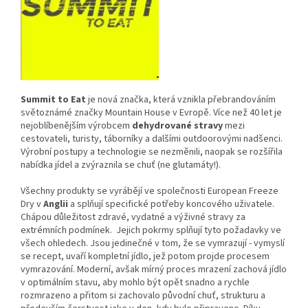
Summit to Eat
je nová značka, která vznikla přebrandováním
světoznámé značky Mountain House v Evropě. Více než 40 let je
nejoblíbenějším výrobcem
dehydrované stravy
mezi
cestovateli, turisty, táborníky a dalšími outdoorovými nadšenci.
Výrobní postupy a technologie se nezměnili, naopak se rozšířila
nabídka jídel a zvýraznila se chuť (ne glutamáty!).
Všechny produkty se vyrábějí ve společnosti European Freeze
Dry v
Anglii
a splňují specifické potřeby koncového uživatele.
Chápou důležitost zdravé, vydatné a výživné stravy za
extrémních podmínek. Jejich pokrmy splňují tyto požadavky ve
všech ohledech. Jsou jedinečné v tom, že se vymrazují - vymyslí
se recept, uvaří kompletní jídlo, jež potom projde procesem
vymrazování. Moderní, avšak mírný proces mrazení zachová jídlo
v optimálním stavu, aby mohlo být opět snadno a rychle
rozmrazeno a přitom si zachovalo původní chuť, strukturu a