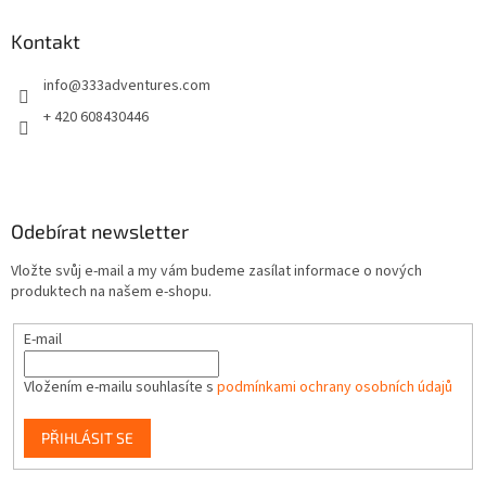
p
a
Kontakt
t
info
@
333adventures.com
í
+ 420 608430446
Odebírat newsletter
Vložte svůj e-mail a my vám budeme zasílat informace o nových
produktech na našem e-shopu.
E-mail
Vložením e-mailu souhlasíte s
podmínkami ochrany osobních údajů
PŘIHLÁSIT SE