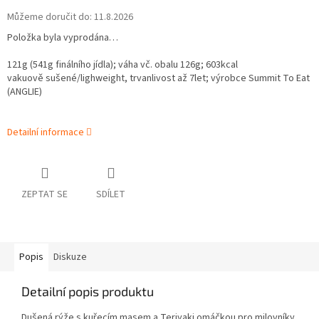
Můžeme doručit do:
11.8.2026
Položka byla vyprodána…
121g (541g finálního jídla); váha vč. obalu 126g; 603kcal
vakuově sušené/lighweight, trvanlivost až 7let; výrobce Summit To Eat
(ANGLIE)
Detailní informace
ZEPTAT SE
SDÍLET
Popis
Diskuze
Detailní popis produktu
Dušená rýže s kuřecím masem a Teriyaki omáčkou pro milovníky