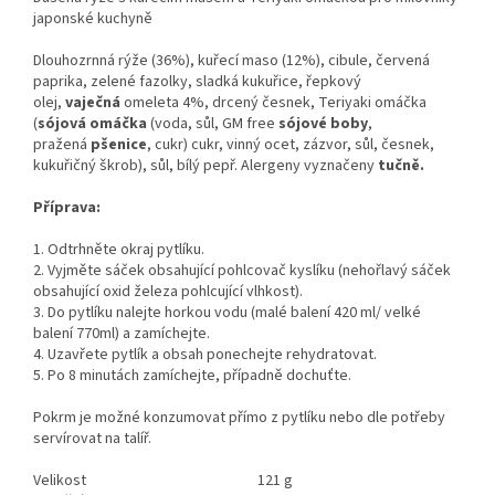
japonské kuchyně
Dlouhozrnná rýže (36%), kuřecí maso (12%), cibule, červená
paprika, zelené fazolky, sladká kukuřice, řepkový
olej,
vaječná
omeleta 4%, drcený česnek, Teriyaki omáčka
(
sójová omáčka
(voda, sůl, GM free
sójové boby
,
pražená
pšenice
, cukr) cukr, vinný ocet, zázvor, sůl, česnek,
kukuřičný škrob), sůl, bílý pepř. Alergeny vyznačeny
tučně.
Příprava:
1. Odtrhněte okraj pytlíku.
2. Vyjměte sáček obsahující pohlcovač kyslíku (nehořlavý sáček
obsahující oxid železa pohlcující vlhkost).
3. Do pytlíku nalejte horkou vodu (malé balení 420 ml/ velké
balení 770ml) a zamíchejte.
4. Uzavřete pytlík a obsah ponechejte rehydratovat.
5. Po 8 minutách zamíchejte, případně dochuťte.
Pokrm je možné konzumovat přímo z pytlíku nebo dle potřeby
servírovat na talíř.
Velikost
121 g