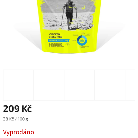
209 Kč
Měrná
38 Kč / 100 g
cena:
Vyprodáno