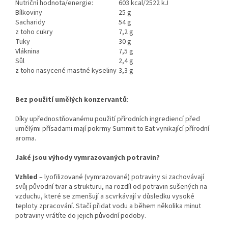
Nutriční hodnota/energie:
603 kcal/2522 kJ
Bílkoviny
25 g
Sacharidy
54 g
z toho cukry
7,2 g
Tuky
30 g
Vláknina
7,5 g
Sůl
2,4 g
z toho nasycené mastné kyseliny
3,3 g
Bez použití umělých konzervantů
:
Díky upřednostňovanému použití přírodních ingrediencí před
umělými přísadami mají pokrmy Summit to Eat vynikající přírodní
aroma.
Jaké jsou výhody vymrazovaných potravin?
Vzhled
– lyofilizované (vymrazované) potraviny si zachovávají
svůj původní tvar a strukturu, na rozdíl od potravin sušených na
vzduchu, které se zmenšují a scvrkávají v důsledku vysoké
teploty zpracování. Stačí přidat vodu a během několika minut
potraviny vrátíte do jejich původní podoby.