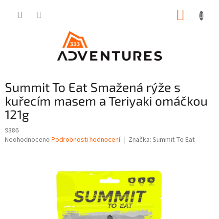
Přejít
NÁKUP
na
obsah
KOŠÍK
Summit To Eat Smažená rýže s
kuřecím masem a Teriyaki omáčkou
121g
9386
Průměrné
Neohodnoceno
Podrobnosti hodnocení
Značka:
Summit To Eat
hodnocení
produktu
je
0,0
z
5
hvězdiček.