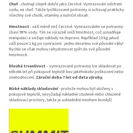
Chuť
- chutnají stejně dobře jako čerstvé. Vymrazování odstraní
vodu, ne chuť. Takže lyofilizované potraviny si uchovají prakticky
všechny své chutě, vitamíny a nutriční obsah.
Hmotnost
- váží méně než čerstvé. Vymrazováním se potraviny
zbaví 98% vody. Tím se výrazně sníží hmotnost, což usnadňuje
manipulaci a snižuje náklady na dopravu. Například 10 kg jahod
váží pouze 1 kg po vymrazení - jednu desetinu své původní váhy!
Rychle se však mohou rehydratovat zpět do své původní
hmotnosti.
Dlouhá trvanlivost
– vymrazované potraviny lze skladovat po
několik let při pokojové teplotě bez jakéhokoliv poškození nebo
znehodnocení.
Záruční doba 7 let od data výroby.
Nízké náklady skladování
- protože mohou být uloženy v
pokojové teplotě, nevyžadují nákladné studené nebo chlazené
skladovací prostory, takže je uskladnění mnohem levnější