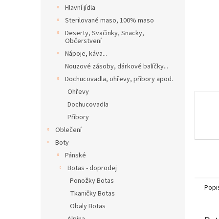
n
Hlavní jídla
e
Sterilované maso, 100% maso
l
Deserty, Svačinky, Snacky,
Občerstvení
Nápoje, káva...
Nouzové zásoby, dárkové balíčky...
Dochucovadla, ohřevy, příbory apod.
Ohřevy
Dochucovadla
Příbory
Oblečení
Boty
Pánské
Botas - doprodej
Ponožky Botas
Popi
Tkaničky Botas
Obaly Botas