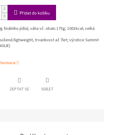
Přidat do košíku
g finálního jídla); váha vč. obalu 175g;
1001
kcal; velká
ušené/lighweight, trvanlivost až 7let; výrobce Summit
NGLIE)
informace
ZEPTAT SE
SDÍLET