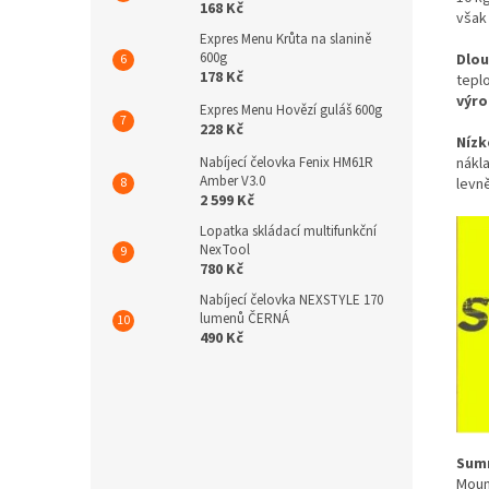
168 Kč
však
Expres Menu Krůta na slanině
600g
Dlou
178 Kč
tepl
výro
Expres Menu Hovězí guláš 600g
228 Kč
Nízk
Nabíjecí čelovka Fenix HM61R
nákl
Amber V3.0
levn
2 599 Kč
Lopatka skládací multifunkční
NexTool
780 Kč
Nabíjecí čelovka NEXSTYLE 170
lumenů ČERNÁ
490 Kč
Summ
Moun