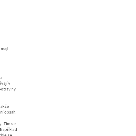
 mají
 a
vají v
potraviny
Takže
ční obsah.
y. Tím se
 Například
chle se