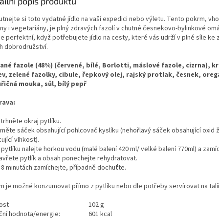
ailní popis produktu
tnejte si toto vydatné jídlo na vaší expedici nebo výletu. Tento pokrm,
vho
ny i vegetariány
, je plný zdravých fazolí v chutné česnekovo-bylinkové om
 je perfektní, když potřebujete jídlo na cesty, které vás udrží v plné síle ke 
h dobrodružství.
ané fazole (48%) (červené, bílé, Borlotti, máslové fazole, cizrna), k
v, zelené fazolky, cibule, řepkový olej, rajský protlak, česnek, ore
řičná mouka, sůl, bílý pepř
rava:
trhněte okraj pytlíku.
yjměte sáček obsahující pohlcovač kyslíku (nehořlavý sáček obsahující oxid 
ující vlhkost).
 pytlíku nalejte horkou vodu (malé balení 420 ml/ velké balení 770ml) a zamí
zavřete pytlík a obsah ponechejte rehydratovat.
o 8 minutách zamíchejte, případně dochuťte.
m je možné konzumovat přímo z pytlíku nebo dle potřeby servírovat na talíř
ost
102 g
iční hodnota/energie:
601 kcal