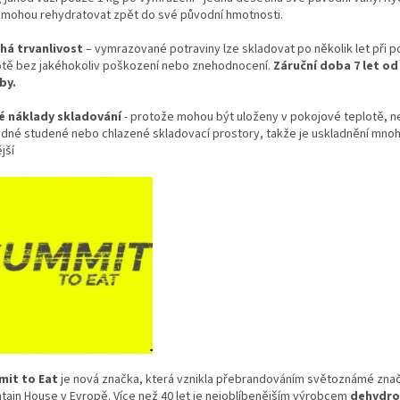
 mohou rehydratovat zpět do své původní hmotnosti.
há trvanlivost
– vymrazované potraviny lze skladovat po několik let při 
otě bez jakéhokoliv poškození nebo znehodnocení.
Záruční doba 7 let od
by.
é náklady skladování
- protože mohou být uloženy v pokojové teplotě, n
adné studené nebo chlazené skladovací prostory, takže je uskladnění mn
ější
it to Eat
je nová značka, která vznikla přebrandováním světoznámé zna
tain House v Evropě. Více než 40 let je nejoblíbenějším výrobcem
dehydro