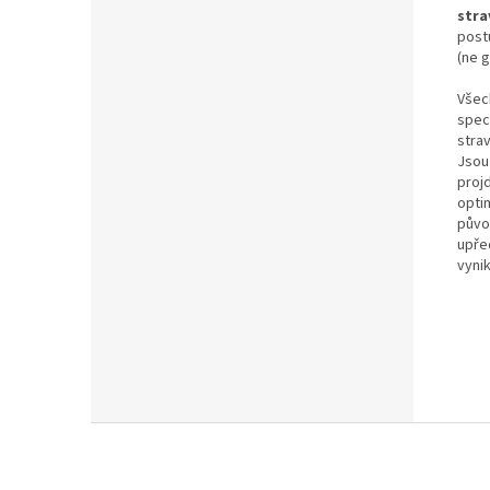
stra
postu
(ne g
Všec
spec
stra
Jsou 
proj
opti
půvo
upře
vynik
Z
á
p