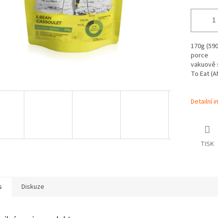
170g (590
porce
vakuově s
To Eat (A
Detailní 
TISK
s
Diskuze