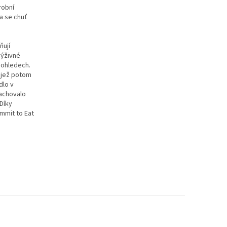
robní
la se chuť
ňují
výživné
 ohledech.
, jež potom
dlo v
zachovalo
Díky
mmit to Eat