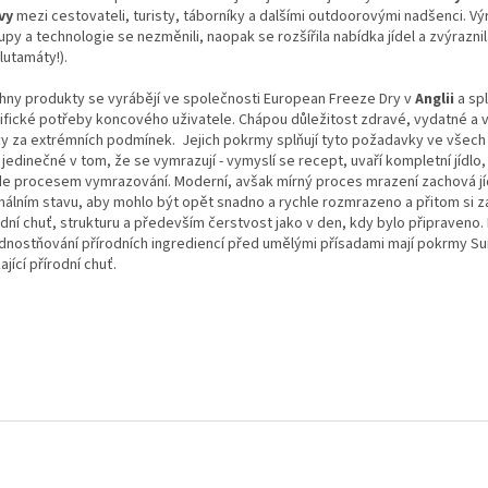
vy
mezi cestovateli, turisty, táborníky a dalšími outdoorovými nadšenci. Vý
py a technologie se nezměnili, naopak se rozšířila nabídka jídel a zvýrazni
lutamáty!).
hny produkty se vyrábějí ve společnosti European Freeze Dry v
Anglii
a spl
ifické potřeby koncového uživatele. Chápou důležitost zdravé, vydatné a 
vy za extrémních podmínek. Jejich pokrmy splňují tyto požadavky ve všech
jedinečné v tom, že se vymrazují - vymyslí se recept, uvaří kompletní jídlo
de procesem vymrazování. Moderní, avšak mírný proces mrazení zachová jí
málním stavu, aby mohlo být opět snadno a rychle rozmrazeno a přitom si 
dní chuť, strukturu a především čerstvost jako v den, kdy bylo připraveno. 
dnostňování přírodních ingrediencí před umělými přísadami mají pokrmy Su
ající přírodní chuť.