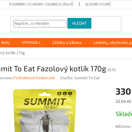
PODMÍNKY OCHRANY OSOBNÍCH ÚDAJŮ
SLOVNÍK POJMŮ
HLEDAT
Boty
VÝPRODEJ
Zážitky a zábava
Letenky, ubytování, po
vý kotlík 170g
it To Eat Fazolový kotlík 170g
9376
né
noceno
Podrobnosti hodnocení
Značka:
Summit To Eat
ní
330
u
Měrná
32,04 Kč 
cena:
Skla
ek.
Můžeme d