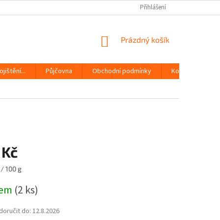
Přihlášení
NÁKUPNÍ
Prázdný košík
KOŠÍK
jištění...
Půjčovna
Obchodní podmínky
Kontakty
 Kč
/ 100 g
dem
(2 ks)
oručit do:
12.8.2026