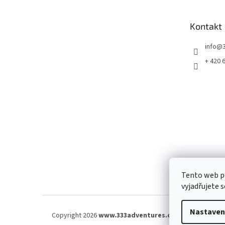
a
t
Kontakt
í
info
@
+ 420 
Tento web p
vyjadřujete s
Nastaven
Copyright 2026
www.333adventures.com
. Všechna práv