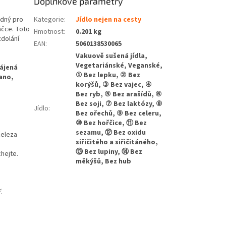
Doplňkové parametry
dný pro
Kategorie
:
Jídlo nejen na cesty
áčce. Toto
Hmotnost
:
0.201 kg
zdolání
EAN
:
5060138530065
Vakuově sušená jídla,
Vegetariánské, Veganské,
rájená
① Bez lepku, ② Bez
gano,
korýšů, ③ Bez vajec, ④
Bez ryb, ⑤ Bez arašídů, ⑥
Bez soji, ⑦ Bez laktózy, ⑧
Jídlo
:
Bez ořechů, ⑨ Bez celeru,
⑩ Bez hořčice, ⑪ Bez
sezamu, ⑫ Bez oxidu
železa
siřičitého a siřičitáného,
⑬ Bez lupiny, ⑭ Bez
chejte.
měkýšů, Bez hub
.