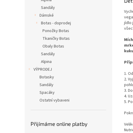
Alpina
Det
Sandály
Vychu
Dámské
vega
jídlo
Botas - doprodej
všec
Ponožky Botas
Tkaničky Botas
Mích
mrke
Obaly Botas
kuku
Sandály
Alpina
Příp
VÝPRODEJ
1. Od
Botasky
2. V
Sandály
pohlc
3. Do
Spacáky
4. U
Ostatní vybaveni
5. P
Pokr
Přijímáme online platby
Velik
Nutr