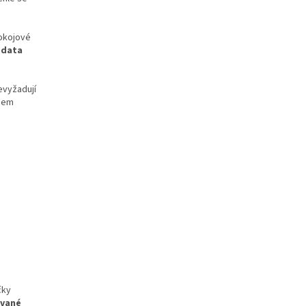
pokojové
 data
evyžadují
ohem
čky
vané