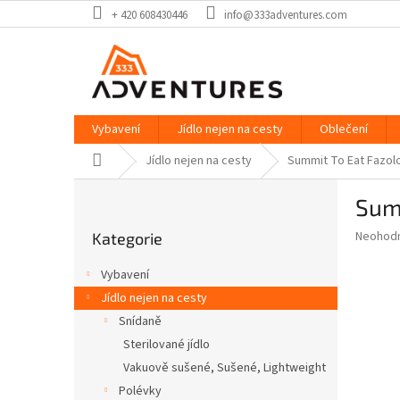
Přejít
+ 420 608430446
info@333adventures.com
na
obsah
Vybavení
Jídlo nejen na cesty
Oblečení
Domů
Jídlo nejen na cesty
Summit To Eat Fazolo
P
Summ
o
Přeskočit
s
Průměr
Neohod
Kategorie
kategorie
t
hodnoce
r
produkt
Vybavení
a
je
Jídlo nejen na cesty
0,0
n
z
Snídaně
n
5
í
Sterilované jídlo
hvězdič
p
Vakuově sušené, Sušené, Lightweight
a
Polévky