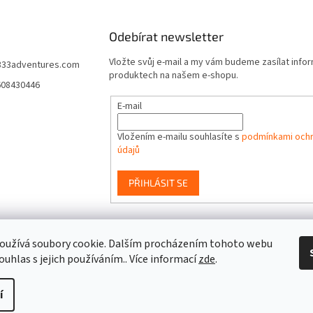
Odebírat newsletter
Vložte svůj e-mail a my vám budeme zasílat info
333adventures.com
produktech na našem e-shopu.
608430446
E-mail
Vložením e-mailu souhlasíte s
podmínkami ochr
údajů
PŘIHLÁSIT SE
event333
oužívá soubory cookie. Dalším procházením tohoto webu
ouhlas s jejich používáním.. Více informací
zde
.
í
a vyhrazena.