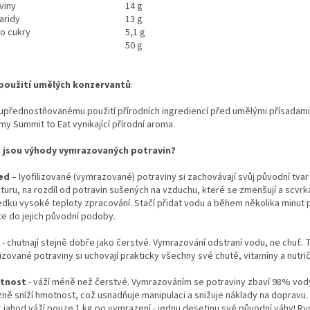
viny
14 g
aridy
13 g
ho cukry
5,1 g
50 g
použití umělých konzervantů
:
 upřednostňovanému použití přírodních ingrediencí před umělými přísadami
my Summit to Eat vynikající přírodní aroma.
 jsou výhody vymrazovaných potravin?
ed
– lyofilizované (vymrazované) potraviny si zachovávají svůj původní tvar
turu, na rozdíl od potravin sušených na vzduchu, které se zmenšují a scvrká
edku vysoké teploty zpracování. Stačí přidat vodu a během několika minut 
te do jejich původní podoby.
- chutnají stejně dobře jako čerstvé. Vymrazování odstraní vodu, ne chuť. 
lizované potraviny si uchovají prakticky všechny své chutě, vitamíny a nutri
tnost
- váží méně než čerstvé. Vymrazováním se potraviny zbaví 98% vod
zně sníží hmotnost, což usnadňuje manipulaci a snižuje náklady na dopravu.
g jahod váží pouze 1 kg po vymrazení - jednu desetinu své původní váhy! Ry