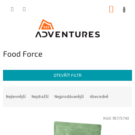
Přejít
NÁKUP
na
obsah
KOŠÍK
Food Force
OTEVŘÍT FILTR
Ř
a
Nejlevnější
Nejdražší
Nejprodávanější
Abecedně
z
e
V
n
Kód:
957/S743
ý
í
p
p