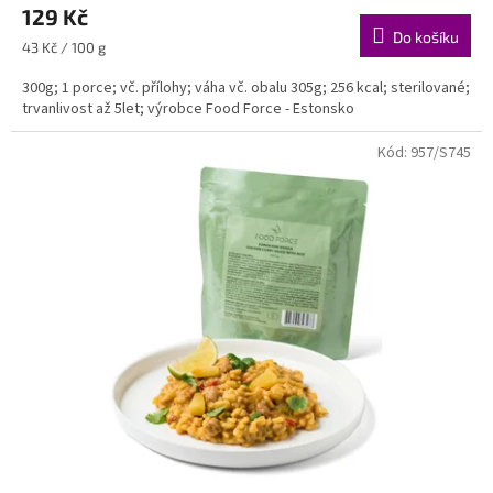
129 Kč
Do košíku
Měrná
43 Kč / 100 g
cena:
300g; 1 porce; vč. přílohy; váha vč. obalu 305g; 256 kcal; sterilované;
trvanlivost až 5let; výrobce Food Force - Estonsko
Kód:
957/S745