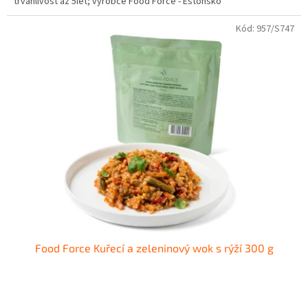
trvanlivost až 5let; výrobce Food Force - Estonsko
Kód:
957/S747
Food Force Kuřecí a zeleninový wok s rýží 300 g