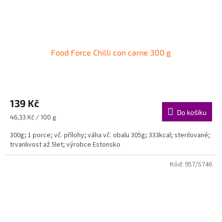
Food Force Chilli con carne 300 g
139 Kč
Do košíku
Měrná
46,33 Kč / 100 g
cena:
300g; 1 porce; vč. přílohy; váha vč. obalu 305g; 333kcal; sterilované;
trvanlivost až 5let; výrobce Estonsko
Kód:
957/S746