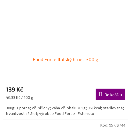
Food Force Italský hrnec 300 g
139 Kč
Do košíku
Měrná
46,33 Kč / 100 g
cena:
300g; 1 porce; vč. přílohy; váha vč. obalu 305g; 351kcal; sterilované;
trvanlivost až 5let; výrobce Food Force - Estonsko
Kód:
957/S744