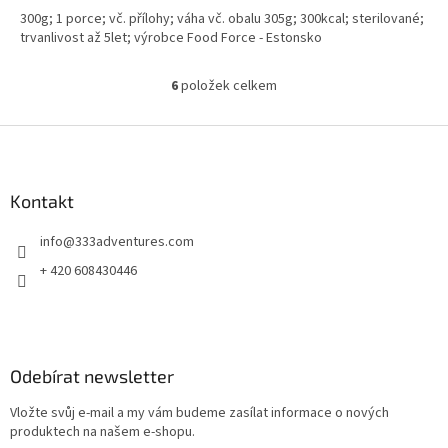
300g; 1 porce; vč. přílohy; váha vč. obalu 305g; 300kcal; sterilované;
trvanlivost až 5let; výrobce Food Force - Estonsko
6
položek celkem
O
v
l
Z
á
á
d
p
a
a
Kontakt
c
t
í
info
@
333adventures.com
í
p
r
+ 420 608430446
v
k
y
v
ý
Odebírat newsletter
p
i
Vložte svůj e-mail a my vám budeme zasílat informace o nových
s
produktech na našem e-shopu.
u