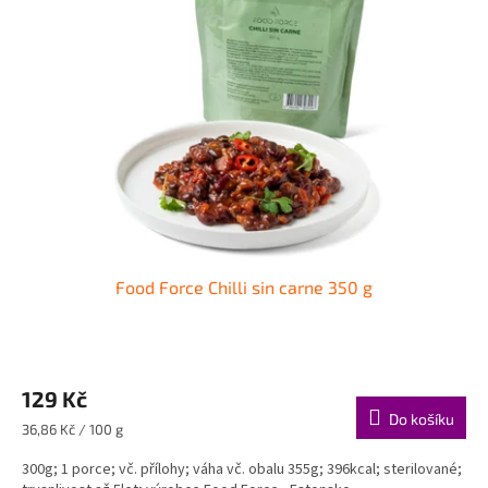
i
r
s
o
p
d
r
u
o
k
d
t
u
ů
k
t
ů
Food Force Chilli sin carne 350 g
129 Kč
Do košíku
Měrná
36,86 Kč / 100 g
cena:
300g; 1 porce; vč. přílohy; váha vč. obalu 355g; 396kcal; sterilované;