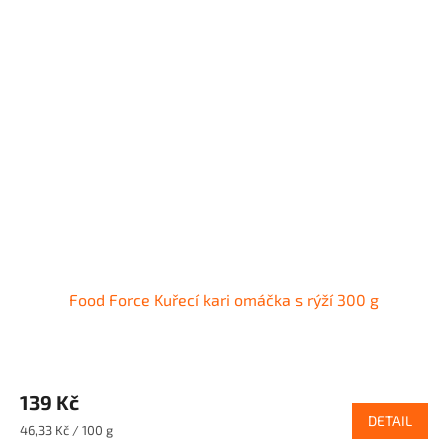
Food Force Kuřecí kari omáčka s rýží 300 g
139 Kč
DETAIL
Měrná
46,33 Kč / 100 g
cena: