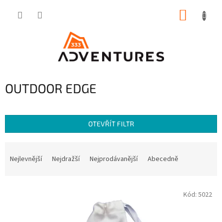
Přejít
NÁKUP
na
obsah
KOŠÍK
OUTDOOR EDGE
OTEVŘÍT FILTR
Ř
a
Nejlevnější
Nejdražší
Nejprodávanější
Abecedně
z
e
V
n
Kód:
5022
ý
í
p
p