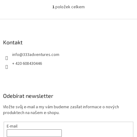
1
položek celkem
O
v
l
Z
á
á
d
p
a
a
Kontakt
c
t
í
info
@
333adventures.com
í
p
r
+ 420 608430446
v
k
y
v
ý
Odebírat newsletter
p
i
Vložte svůj e-mail a my vám budeme zasílat informace o nových
s
produktech na našem e-shopu.
u
E-mail