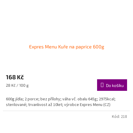
Expres Menu Kuře na paprice 600g
168 Kč
Měrná
28 Kč / 100 g
Do košíku
cena:
600g jídla; 2 porce; bez přílohy; váha vč. obalu 645g; 2975kcal;
sterilované; trvanlivost až 10let; výrobce Expres Menu (CZ)
Kód:
218