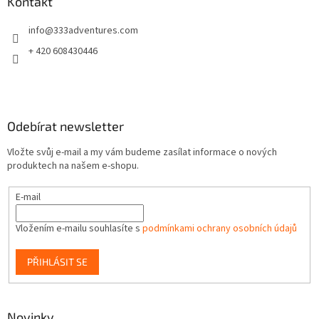
a
Kontakt
t
info
@
333adventures.com
í
+ 420 608430446
Odebírat newsletter
Vložte svůj e-mail a my vám budeme zasílat informace o nových
produktech na našem e-shopu.
E-mail
Vložením e-mailu souhlasíte s
podmínkami ochrany osobních údajů
PŘIHLÁSIT SE
Novinky