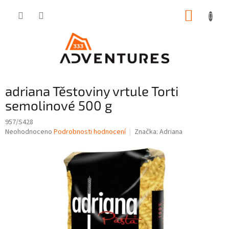
Přejít
NÁKUP
na
obsah
KOŠÍK
adriana Těstoviny vrtule Torti
semolinové 500 g
957/S428
Průměrné
Neohodnoceno
Podrobnosti hodnocení
Značka:
Adriana
hodnocení
produktu
je
0,0
z
5
hvězdiček.