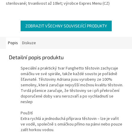
sterilované; trvanlivost až 10let; výrobce Expres Menu (CZ)
ZOBRAZIT VŠECHNY SOUVISEJÍCÍ PRODUKTY
Popis
Diskuze
Detailní popis produktu
Speciální a praktický tvar Funghetto těstovin zachycuje
omáčku ve své spirále, takže každé sousto je pořádně
šťavnaté. Těstoviny Adriana jsou vyrobeny ze 100%
semoliny, která zaručuje nejvyšší možnou kvalitu těstovin.
Tvrdá pšenice zaručuje, že těstoviny se i při překročení
doporučené doby varu nerozvaří a po vychladnutí se
neslep
Použití
Extra rychlá a jednoduchá příprava těstovin – lze je vařit
ve vodě, společně s omáčkou přímo na pánvi nebo pouze
zalít horkou vodou.