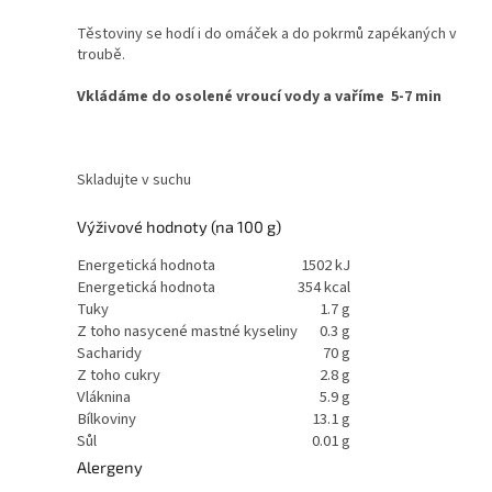
Těstoviny se hodí i do omáček a do pokrmů zapékaných v
troubě.
Vkládáme do osolené vroucí vody a vaříme 5-7 min
Skladujte v suchu
Výživové hodnoty (na 100 g)
Energetická hodnota
1502 kJ
Energetická hodnota
354 kcal
Tuky
1.7 g
Z toho nasycené mastné kyseliny
0.3 g
Sacharidy
70 g
Z toho cukry
2.8 g
Vláknina
5.9 g
Bílkoviny
13.1 g
Sůl
0.01 g
Alergeny