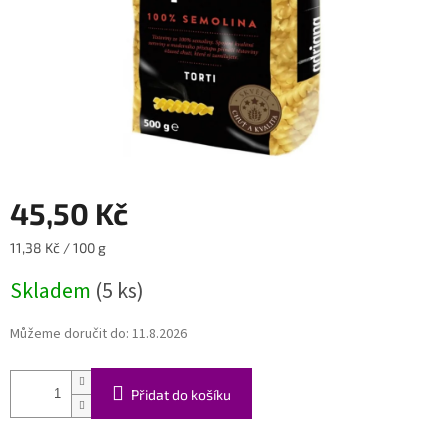
45,50 Kč
Měrná
11,38 Kč / 100 g
cena:
Skladem
(5 ks)
Můžeme doručit do:
11.8.2026
Přidat do košíku