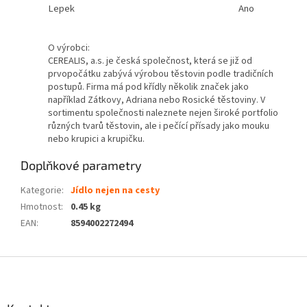
Lepek
Ano
O výrobci:
CEREALIS, a.s. je česká společnost, která se již od
prvopočátku zabývá výrobou těstovin podle tradičních
postupů. Firma má pod křídly několik značek jako
například Zátkovy, Adriana nebo Rosické těstoviny. V
sortimentu společnosti naleznete nejen široké portfolio
různých tvarů těstovin, ale i pečící přísady jako mouku
nebo krupici a krupičku.
Doplňkové parametry
Kategorie
:
Jídlo nejen na cesty
Hmotnost
:
0.45 kg
EAN
:
8594002272494
Z
á
p