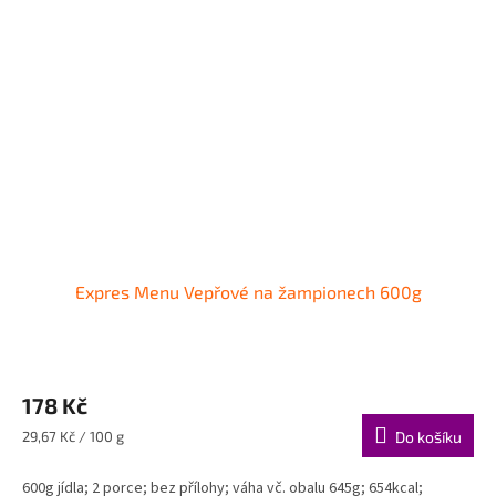
Expres Menu Vepřové na žampionech 600g
178 Kč
Měrná
29,67 Kč / 100 g
Do košíku
cena:
600g jídla; 2 porce; bez přílohy; váha vč. obalu 645g; 654kcal;