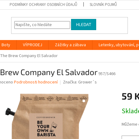
PODMÍNKY OCHRANY OSOBNÍCH ÚDAJŮ
SLOVNÍK POJMŮ
HLEDAT
Boty
VÝPRODEJ
Zážitky a zábava
Letenky, ubytování, po
The Brew Company El Salvador
 Brew Company El Salvador
957/S466
né
noceno
Podrobnosti hodnocení
Značka:
Grower´s
ní
59 
u
Měrná
Skla
cena:
ek.
Můžeme d