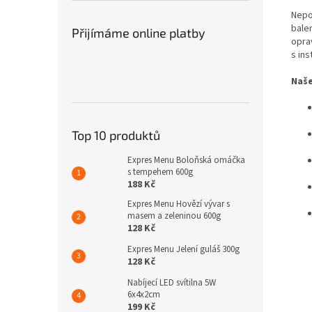
Nepo
balen
Přijímáme online platby
opra
s ins
Naše
Top 10 produktů
Expres Menu Boloňská omáčka
s tempehem 600g
188 Kč
Expres Menu Hovězí vývar s
masem a zeleninou 600g
128 Kč
Expres Menu Jelení guláš 300g
128 Kč
Nabíjecí LED svítilna 5W
6x4x2cm
199 Kč