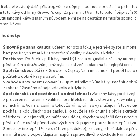
třebujete žádný další přístroj, vše se děje jen pomocí speciálního patent
í této kávy od firmy Grower's cup. Za pár minut Vám toto balení připraví 30
vdu lahodné kávy s jasným původem. Nyní se na cestách nemusíte spokojit
tantní kávou.
 hodnoty:
Šikovně podaná kvalita
: učelem tohoto sáčku je jediné-abyste si mohli
bez potíží vychutnat kávu prvotřídní kvality. Kdekoliv a kdykoliv.
Poctivost:
Po žitek z pití kávy musí být zcela originální a zásluhy nutno p
pěstitelům a družstvům, jimž byla za sklizeň zaplacena ta nejlepší cena.
Společenskost:
Sá ček Grower´s Cup by Vám měl umožnit podělit se o 
požitek z dobré kávy s ostatními.
Svoboda a volnost:
Grower´s Cup musí milovníkům kávy umožnit dobrý
z tohoto úžasného nápoje kdekoliv a kdykoliv.
Společenská zodpovědnost a udržitelnost:
všechny kávy pocházejí
z prověřených farem a kvalitních pěstitelských družstev a my kávy nikdy
nemícháme. Velmi si ceníme toho, že víme, čím se vyznačuje místo, odku
pochází, a kdo všechno se zasloužil o to, že je tak chutná a pití je skute
zážitkem. To nejmenší, co můžeme udělat, abychom vyjádřili úctu tvrdé p
pěstitelů, je uvést původ kávových zrn. Kupujeme pouze tu nejlepší kávu 
Speciality (nejlepší 1% ze světové produkce), za ceny, které dalece přev
minimální ceny odpovídající principům spravedlivého obchodu FairTrade.