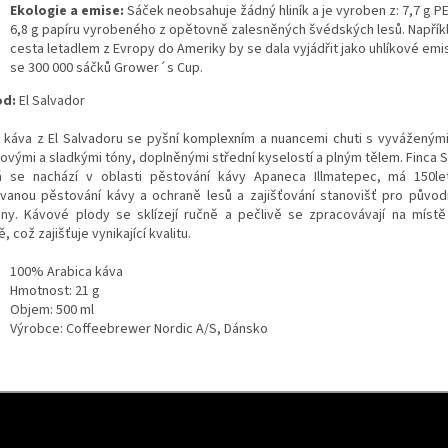
Ekologie a emise:
Sáček neobsahuje žádný hliník a je vyroben z: 7,7 g PE
6,8 g papíru vyrobeného z opětovně zalesněných švédských lesů. Napřík
cesta letadlem z Evropy do Ameriky by se dala vyjádřit jako uhlíkové emis
se 300 000 sáčků Grower´s Cup.
od:
El Salvador
 káva z El Salvadoru se pyšní komplexním a nuancemi chuti s vyváženým
kovými a sladkými tóny, doplněnými střední kyselostí a plným tělem. Finca 
á se nachází v oblasti pěstování kávy Apaneca Illmatepec, má 150let
vanou pěstování kávy a ochraně lesů a zajišťování stanovišť pro původn
liny. Kávové plody se sklízejí ručně a pečlivě se zpracovávají na mís
, což zajišťuje vynikající kvalitu.
100% Arabica káva
Hmotnost: 21 g
Objem: 500 ml
Výrobce: Coffeebrewer Nordic A/S, Dánsko