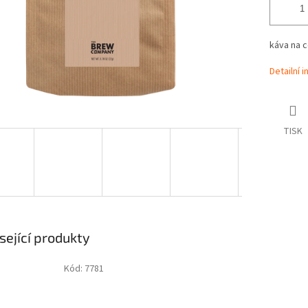
káva na 
Detailní 
TISK
sející produkty
Kód:
7781