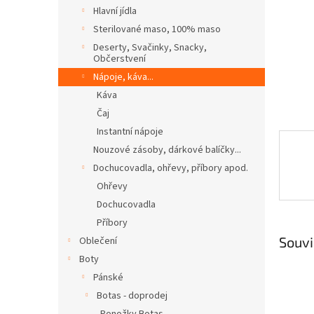
n
Hlavní jídla
e
Sterilované maso, 100% maso
l
Deserty, Svačinky, Snacky,
Občerstvení
Nápoje, káva...
Káva
Čaj
Instantní nápoje
Nouzové zásoby, dárkové balíčky...
Dochucovadla, ohřevy, příbory apod.
Ohřevy
Dochucovadla
Příbory
Souvi
Oblečení
Boty
Pánské
Botas - doprodej