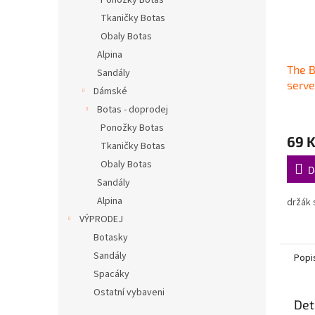
Ponožky Botas
Tkaničky Botas
Obaly Botas
Alpina
The 
Sandály
serve
Dámské
Botas - doprodej
Ponožky Botas
69 
Tkaničky Botas
Obaly Botas
D
Sandály
Alpina
držák
VÝPRODEJ
Botasky
Sandály
Popi
Spacáky
Ostatní vybaveni
Det