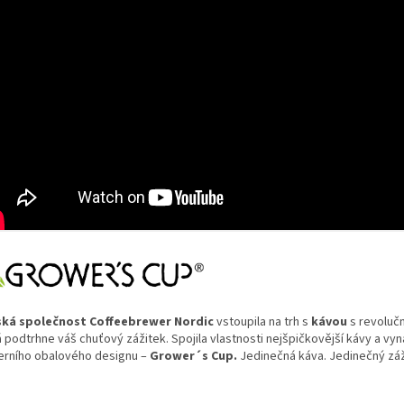
ká společnost Coffeebrewer Nordic
vstoupila na trh s
kávou
s revolučn
á podtrhne váš chuťový zážitek. Spojila vlastnosti nejšpičkovější kávy a vy
rního obalového designu –
Grower´s Cup.
Jedinečná káva. Jedinečný zá