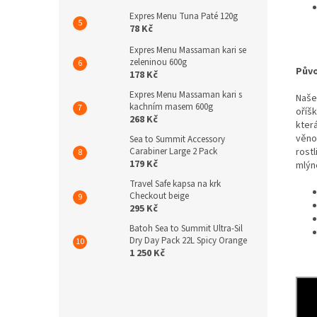
Expres Menu Tuna Paté 120g
78 Kč
Expres Menu Massaman kari se
zeleninou 600g
Pův
178 Kč
Expres Menu Massaman kari s
Naše
kachním masem 600g
oříš
268 Kč
kter
věno
Sea to Summit Accessory
rost
Carabiner Large 2 Pack
179 Kč
mlýně
Travel Safe kapsa na krk
Checkout beige
295 Kč
Batoh Sea to Summit Ultra-Sil
Dry Day Pack 22L Spicy Orange
1 250 Kč