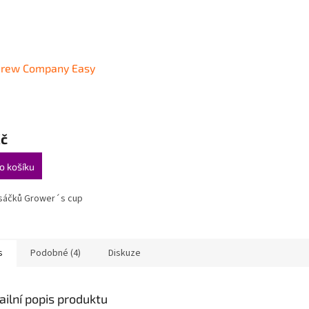
Brew Company Easy
Kč
o košíku
 sáčků Grower´s cup
s
Podobné (4)
Diskuze
ailní popis produktu