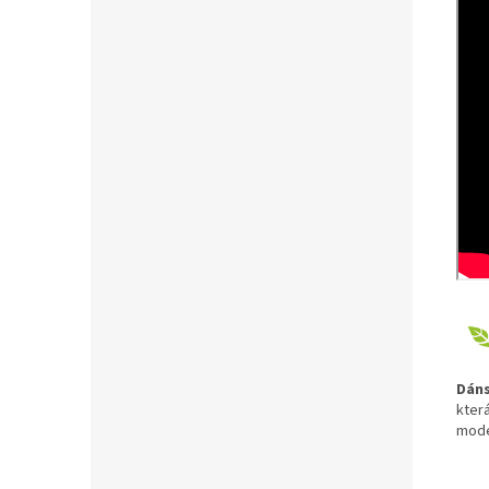
Dáns
kter
mode