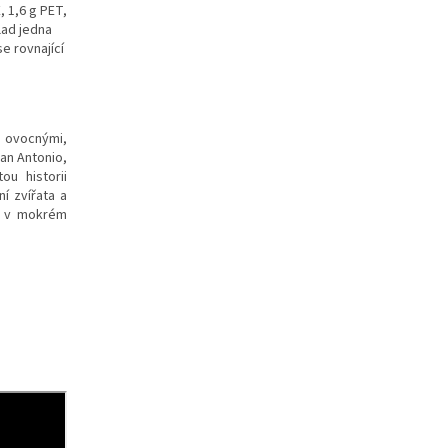
, 1,6 g PET,
lad jedna
e rovnající
i ovocnými,
San Antonio,
ou historii
í zvířata a
tě v mokrém