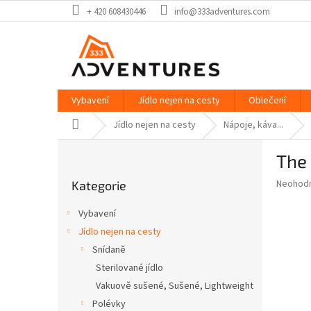
Přejít
+ 420 608430446
info@333adventures.com
na
obsah
Vybavení
Jídlo nejen na cesty
Oblečení
Domů
Jídlo nejen na cesty
Nápoje, káva...
P
The
o
Přeskočit
s
Průměr
Neohod
Kategorie
kategorie
t
hodnoce
r
produkt
Vybavení
a
je
Jídlo nejen na cesty
0,0
n
z
Snídaně
n
5
í
Sterilované jídlo
hvězdič
p
Vakuově sušené, Sušené, Lightweight
a
Polévky