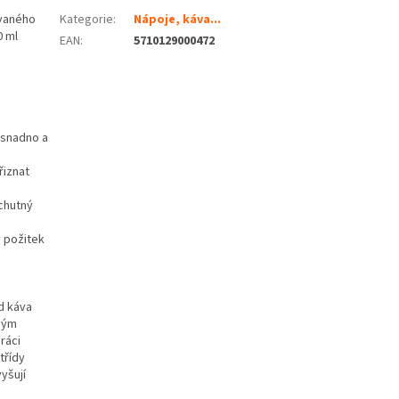
ovaného
Kategorie
:
Nápoje, káva...
0 ml
EAN
:
5710129000472
 snadno a
řiznat
chutný
 požitek
d káva
čným
ráci
třídy
yšují