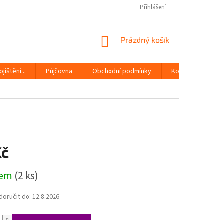
Přihlášení
NÁKUPNÍ
Prázdný košík
KOŠÍK
jištění...
Půjčovna
Obchodní podmínky
Kontakty
Kč
dem
(2 ks)
oručit do:
12.8.2026