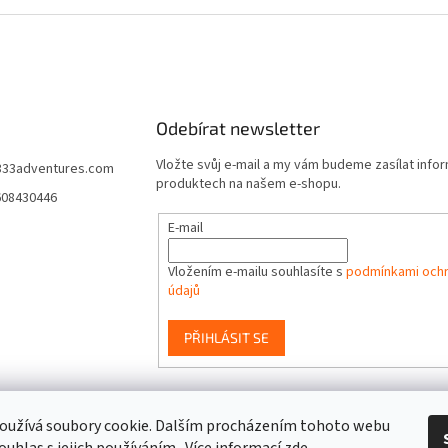
Odebírat newsletter
Vložte svůj e-mail a my vám budeme zasílat info
333adventures.com
produktech na našem e-shopu.
608430446
E-mail
Vložením e-mailu souhlasíte s
podmínkami ochr
údajů
PŘIHLÁSIT SE
event333
oužívá soubory cookie. Dalším procházením tohoto webu