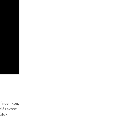
í novinkou,
nalézavost
žitek.