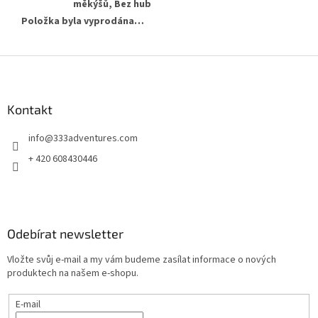
měkýšů, Bez hub
Položka byla vyprodána…
Z
á
p
a
Kontakt
t
info
@
333adventures.com
í
+ 420 608430446
Odebírat newsletter
Vložte svůj e-mail a my vám budeme zasílat informace o nových
produktech na našem e-shopu.
E-mail