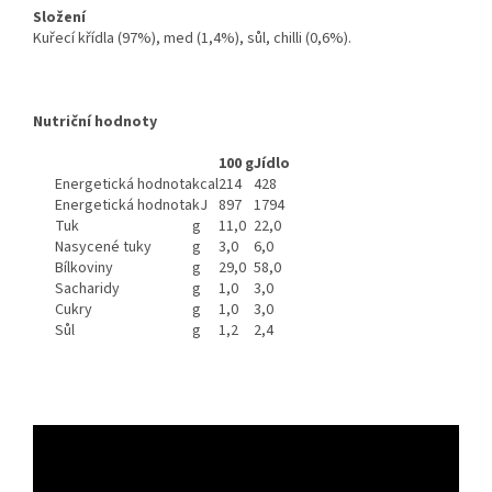
Složení
Kuřecí křídla (97%), med (1,4%), sůl, chilli (0,6%).
Nutriční hodnoty
100 g
Jídlo
Energetická hodnota
kcal
214
428
Energetická hodnota
kJ
897
1794
Tuk
g
11,0
22,0
Nasycené tuky
g
3,0
6,0
Bílkoviny
g
29,0
58,0
Sacharidy
g
1,0
3,0
Cukry
g
1,0
3,0
Sůl
g
1,2
2,4