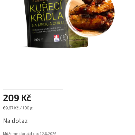
209 Kč
Měrná
69,67 Kč / 100 g
cena:
Na dotaz
Můžeme doručit do:
12.8.2026