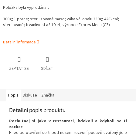
Položka byla vyprodána…
300g; 1 porce; sterilizované maso; váha vč. obalu 330g;
428
kcal;
sterilované; trvanlivost až 10let; výrobce Expres Menu (CZ)
Detailní informace
ZEPTAT SE
SDÍLET
Popis
Diskuze
Značka
Detailní popis produktu
Pochutnej si jako v restauraci, kdekoli a kdykoli se ti
zachce
Hned po otevření se ti pod nosem rozvoní poctivě uvařený jídlo