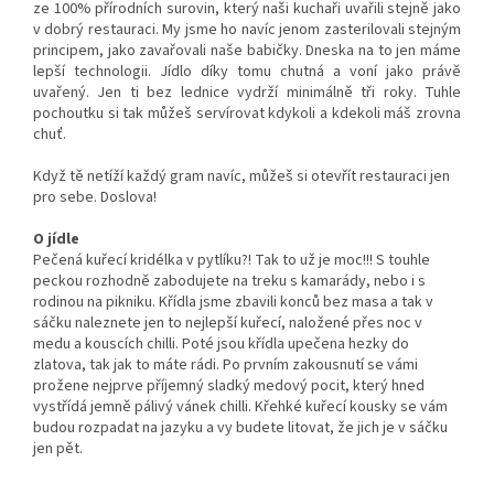
ze 100% přírodních surovin, který naši kuchaři uvařili stejně jako
v dobrý restauraci. My jsme ho navíc jenom zasterilovali stejným
principem, jako zavařovali naše babičky. Dneska na to jen máme
lepší technologii. Jídlo díky tomu chutná a voní jako právě
uvařený. Jen ti bez lednice vydrží minimálně tři roky. Tuhle
pochoutku si tak můžeš servírovat kdykoli a kdekoli máš zrovna
chuť.
Když tě netíží každý gram navíc, můžeš si otevřít restauraci jen
pro sebe. Doslova!
O jídle
Pečená kuřecí kridélka v pytlíku?! Tak to už je moc!!! S touhle
peckou rozhodně zabodujete na treku s kamarády, nebo i s
rodinou na pikniku. Křídla jsme zbavili konců bez masa a tak v
sáčku naleznete jen to nejlepší kuřecí, naložené přes noc v
medu a kouscích chilli. Poté jsou křídla upečena hezky do
zlatova, tak jak to máte rádi. Po prvním zakousnutí se vámi
prožene nejprve příjemný sladký medový pocit, který hned
vystřídá jemně pálivý vánek chilli. Křehké kuřecí kousky se vám
budou rozpadat na jazyku a vy budete litovat, že jich je v sáčku
jen pět.