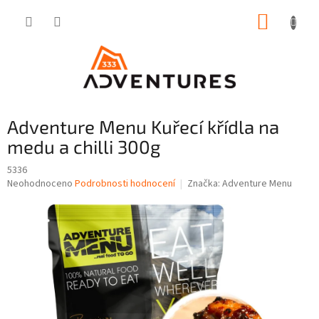
Přejít
NÁKUP
na
obsah
KOŠÍK
Adventure Menu Kuřecí křídla na
medu a chilli 300g
5336
Průměrné
Neohodnoceno
Podrobnosti hodnocení
Značka:
Adventure Menu
hodnocení
produktu
je
0,0
z
5
hvězdiček.