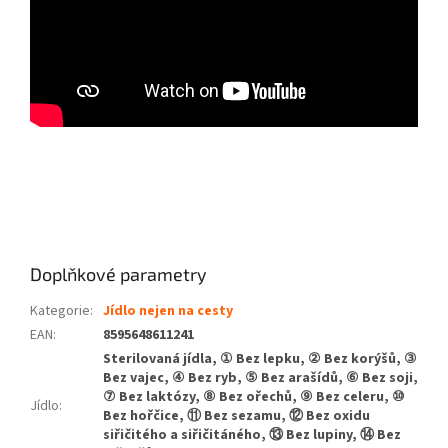
Doplňkové parametry
Kategorie
:
Jídlo nejen na cesty
EAN
:
8595648611241
Sterilovaná jídla, ① Bez lepku, ② Bez korýšů, ③
Bez vajec, ④ Bez ryb, ⑤ Bez arašídů, ⑥ Bez soji,
⑦ Bez laktózy, ⑧ Bez ořechů, ⑨ Bez celeru, ⑩
Jídlo
:
Bez hořčice, ⑪ Bez sezamu, ⑫ Bez oxidu
siřičitého a siřičitáného, ⑬ Bez lupiny, ⑭ Bez