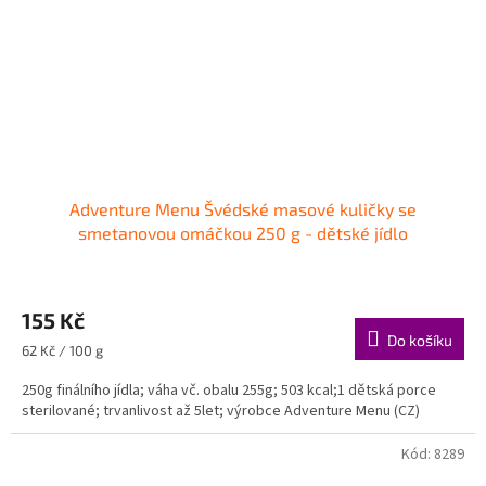
Adventure Menu Švédské masové kuličky se
smetanovou omáčkou 250 g - dětské jídlo
155 Kč
Do košíku
Měrná
62 Kč / 100 g
cena:
250g finálního jídla; váha vč. obalu 255g; 503 kcal;1 dětská porce
sterilované; trvanlivost až 5let; výrobce Adventure Menu (CZ)
Kód:
8289