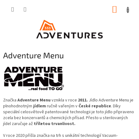
Přejít
NÁKUP
na
obsah
KOŠÍK
Adventure Menu
Značka
Adventure Menu
vznikla v roce
2011.
Jídlo Adventure Menu je
plnohodnotným
jídlem
ručně vařeným v
České republice
. Díky
speciální celosvětově patentované technologii je toto jídlo připraveno
zcela bez konzervantů a chemických přísad. Přesto u sterilovaných
jídel zaručuje až
tříletou trvanlivost.
V roce 2020 přišla značka na trh s unikátní technologií Vacuum-