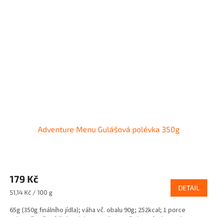
Adventure Menu Gulášová polévka 350g
179 Kč
DETAIL
Měrná
51,14 Kč / 100 g
cena:
65g (350g finálního jídla); váha vč. obalu 90g; 252kcal; 1 porce