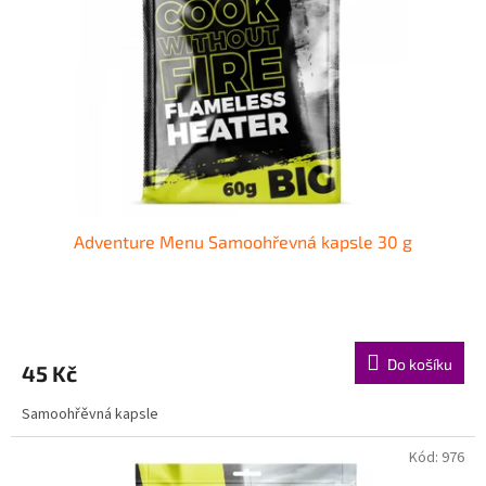
p
d
r
u
o
k
d
t
u
ů
k
t
ů
Adventure Menu Samoohřevná kapsle 30 g
Do košíku
45 Kč
Samoohřěvná kapsle
Kód:
976