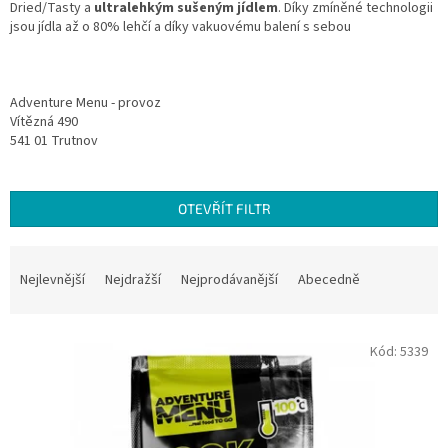
Dried/Tasty a
ultralehkým sušeným jídlem
. Díky zmíněné technologii
jsou jídla až o 80% lehčí a díky vakuovému balení s sebou
Adventure Menu - provoz
Vítězná 490
541 01 Trutnov
OTEVŘÍT FILTR
Ř
a
Nejlevnější
Nejdražší
Nejprodávanější
Abecedně
z
e
V
n
Kód:
5339
ý
í
p
p
i
r
s
o