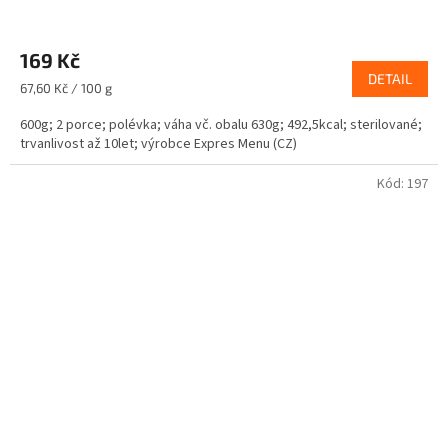
169 Kč
DETAIL
Měrná
67,60 Kč / 100 g
cena:
600g; 2 porce; polévka; váha vč. obalu 630g; 492,5kcal; sterilované;
trvanlivost až 10let; výrobce Expres Menu (CZ)
Kód:
197