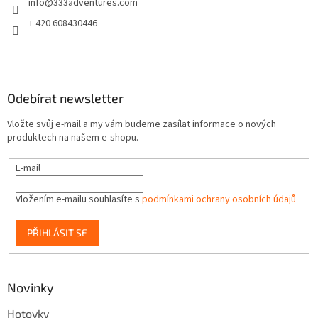
info
@
333adventures.com
í
k
y
+ 420 608430446
v
ý
p
i
s
Odebírat newsletter
u
Vložte svůj e-mail a my vám budeme zasílat informace o nových
produktech na našem e-shopu.
E-mail
Vložením e-mailu souhlasíte s
podmínkami ochrany osobních údajů
PŘIHLÁSIT SE
Novinky
Hotovky