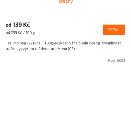
ořechy
139 Kč
od
DETAIL
Měrná
od 259 Kč / 100 g
cena:
Trai Mix 50g -221kcal ; 100g-442kcal; váha obalu cca 9g trvanlivost
až 3roky; výrobce Adventure Menu (CZ)
Kód:
6693