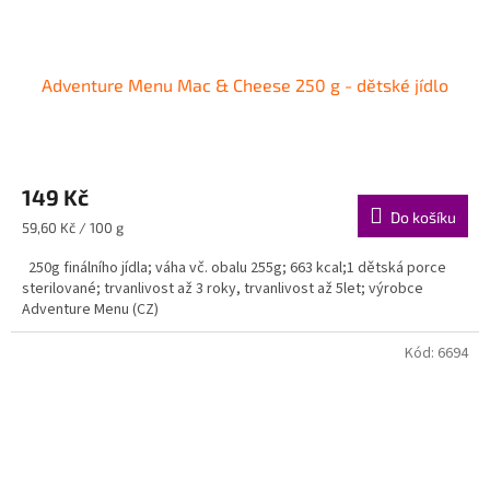
Adventure Menu Mac & Cheese 250 g - dětské jídlo
149 Kč
Do košíku
Měrná
59,60 Kč / 100 g
cena:
250g finálního jídla; váha vč. obalu 255g; 663 kcal;1 dětská porce
sterilované; trvanlivost až 3 roky, trvanlivost až 5let; výrobce
Adventure Menu (CZ)
Kód:
6694