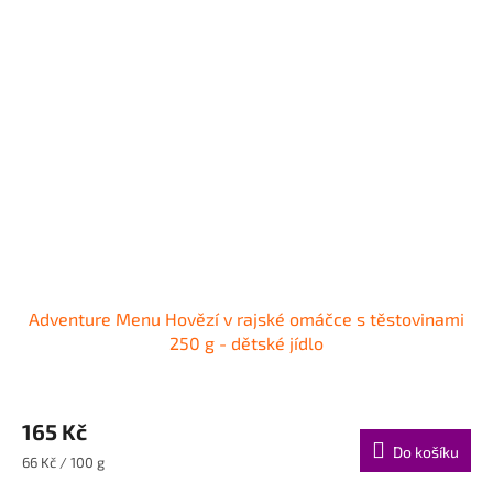
Adventure Menu Hovězí v rajské omáčce s těstovinami
250 g - dětské jídlo
165 Kč
Do košíku
Měrná
66 Kč / 100 g
cena: