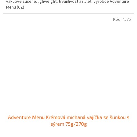
vakuově sušené/lighweight, trvanlivost až 5let; výrobce Adventure
Menu (CZ)
Kód:
4575
Adventure Menu Krémová míchaná vajíčka se šunkou s
sýrem 75g/270g