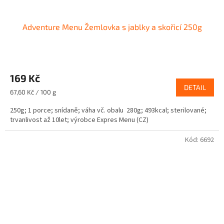
Adventure Menu Žemlovka s jablky a skořicí 250g
169 Kč
DETAIL
Měrná
67,60 Kč / 100 g
cena:
250g; 1 porce; snídaně; váha vč. obalu 280g; 493kcal; sterilované;
trvanlivost až 10let; výrobce Expres Menu (CZ)
Kód:
6692