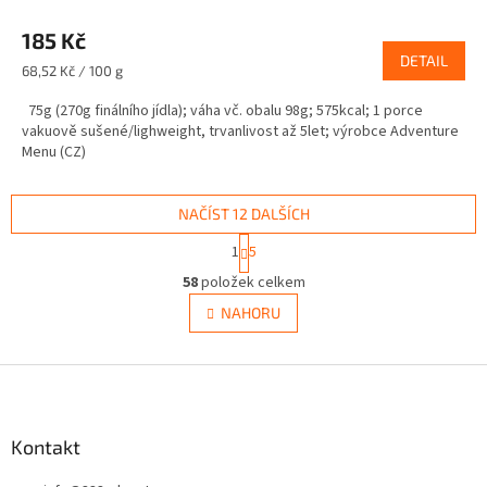
185 Kč
DETAIL
Měrná
68,52 Kč / 100 g
cena:
75g (270g finálního jídla); váha vč. obalu 98g; 575kcal; 1 porce
vakuově sušené/lighweight, trvanlivost až 5let; výrobce Adventure
Menu (CZ)
NAČÍST 12 DALŠÍCH
S
1
5
t
O
r
58
položek celkem
v
á
l
NAHORU
n
á
k
d
o
v
Z
a
á
c
á
n
í
p
í
p
a
Kontakt
r
t
v