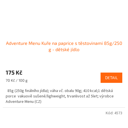
Adventure Menu Kuře na paprice s těstovinami 85g/250
g - dětské jídlo
175 Kč
DETAIL
Měrná
70 Kč / 100 g
cena:
85g (250g finálního jídla); váha vč. obalu 90g; 410 kcal;1 dětská
porce vakuově sušené/lighweight, trvanlivost až 5let; výrobce
Adventure Menu (CZ)
Kód:
4573